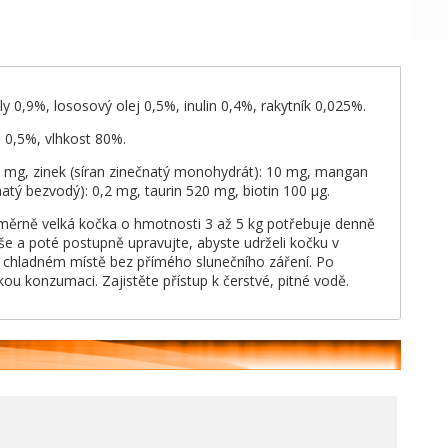
 0,9%, lososový olej 0,5%, inulin 0,4%, rakytník 0,025%.
 0,5%, vlhkost 80%.
0 mg, zinek (síran zinečnatý monohydrát): 10 mg, mangan
tý bezvodý): 0,2 mg, taurin 520 mg, biotin 100 μg.
Průměrně velká kočka o hmotnosti 3 až 5 kg potřebuje denně
še a poté postupně upravujte, abyste udrželi kočku v
a chladném místě bez přímého slunečního záření. Po
ou konzumaci. Zajistěte přístup k čerstvé, pitné vodě.