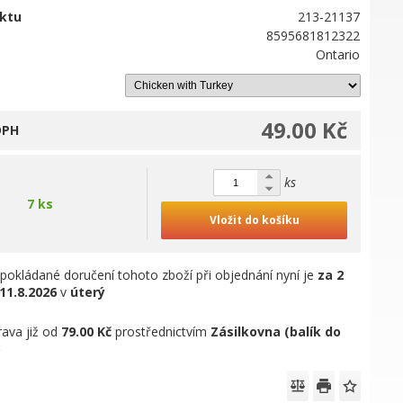
ktu
213-21137
8595681812322
Ontario
49.00 Kč
DPH
ks
7 ks
Vložit do košíku
pokládané doručení tohoto zboží při objednání nyní je
za 2
11.8.2026
v
úterý
ava již od
79.00 Kč
prostřednictvím
Zásilkovna (balík do
)