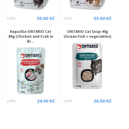
55.00 Kč
55.00 Kč
s DPH
s DPH
Kapsička ONTARIO Cat
ONTARIO Cat Soup 40g
80g (Chicken and Crab in
(Ocean Fish + vegetables)
Br...
24.00 Kč
26.00 Kč
s DPH
s DPH