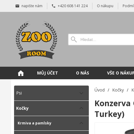
napište nám
+420 608 141 224
O nákupu
Podmí
MŮJ ÚČET
O NÁS
VŠE O NÁKU
Úvod
/
Kočky
/
K
Psi
Konzerva 
Kočky
Turkey)
Krmiva a pamlsky