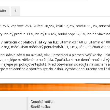
táře
?
,175%, vepřové 26%, kuřecí 20,5%, krůtí 12,2%, hovězí 11,3%, minerály
ky:
hrubý protein 11%, hrubý tuk 6%, hrubý popel 2,5%, hrubá vláknina
/ nutriční doplňkové látky na kg:
vitamin d3 160 iu, vitamin e 10
 2 mg, měď (síran měďnatý pentahydrát): 1,2 mg, jód (jodičnan vápena
nní dávka závisí na aktivitě, věku, prostředí a plemeni vaší kočky. 
va, nejlépe rozděleného na 2 jídla. Zpočátku krmte denní množství vý
e nejlépe při pokojové teplotě. Před otevřením skladujte na suchém 
jte v chladničce a spotřebujte do 2 dnů. Výrobek není určený pro lidsk
Dospělá kočka
Starší kočka