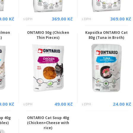
9.00 Kč
369.00 Kč
369.00 Kč
s DPH
s DPH
almon
ONTARIO 50g (Chicken
Kapsička ONTARIO Cat
)
Thin Pieces)
80g (Tuna in Broth)
9.00 Kč
49.00 Kč
24.00 Kč
s DPH
s DPH
up 40g
ONTARIO Cat Soup 40g
bles)
(Chicken+Cheese with
rice)