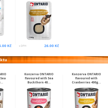
6.00 Kč
26.00 Kč
s DPH
uktu
ARIO
Konzerva ONTARIO
Konzerva ONTARIO
 Sea
flavoured with Sea
flavoured with
...
Buckthorn 40...
Cranberries 400g...