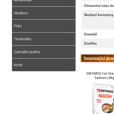
Zdravotní stav k
Hlodavci
Složení konzervy
Ptáci
Gramáž
Teraristika
Značka
Zahradní jezírka
Související pr
Koně
ONTARIO Cat Ster
Salmon (2Kg