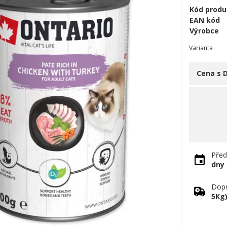
Kód produ
EAN kód
Výrobce
Varianta
Cena s 
Před
dny
Dopr
5Kg