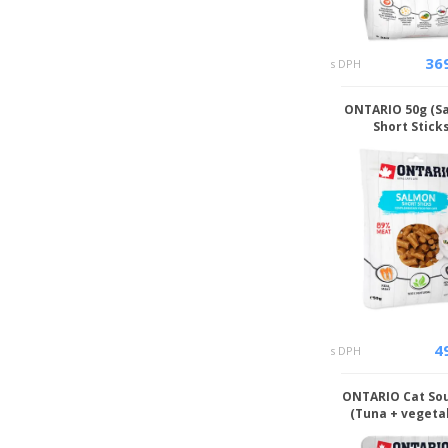
36
s DPH
ONTARIO 50g (S
Short Sticks
4
s DPH
ONTARIO Cat So
(Tuna + vegeta