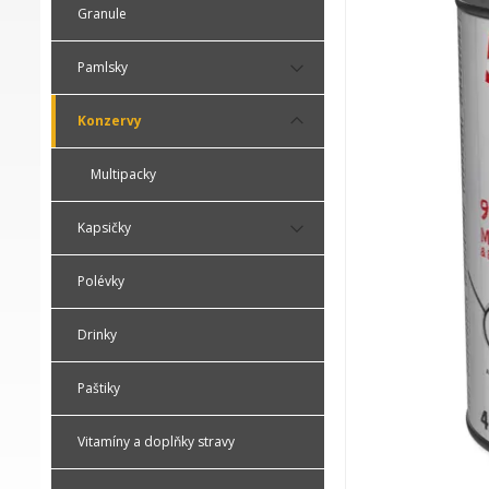
Granule
Pamlsky
Konzervy
Multipacky
Kapsičky
Polévky
Drinky
Paštiky
Vitamíny a doplňky stravy