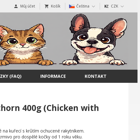
Můj účet
Košík
Čeština
CZK
ZKY (FAQ)
INFORMACE
KONTAKT
horn 400g (Chicken with
 na kuřecí s krůtím ochucené rakytníkem.
rmivo pro dospělé kočky od 1 roku věku.