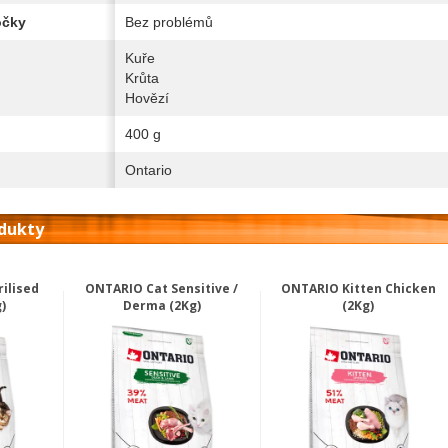
očky
Bez problémů
Kuře
Krůta
Hovězí
400 g
Ontario
odukty
ilised
ONTARIO Cat Sensitive /
ONTARIO Kitten Chicken
)
Derma (2Kg)
(2Kg)