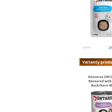
2
s DPH
Varianty prod
Konzerva ONT
flavoured with
Buckthorn 40