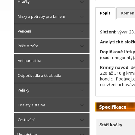
Hračky
Popis
Komen
Misky a potřeby pro krmení
Venčení
Složení:
vývar 28
Analytické slož
Péče o zvíře
Doplňkové látky 
(oxid manganatý):
Antiparazitika
Krmný návod:
de
220 až 310 g krmi
Odpočívadla a škrábadla
kondici. Podávejt
otevření uchováve
Pelíšky
Toalety a steliva
Specifikace
Cestování
Stáří kočky
Akvaristika