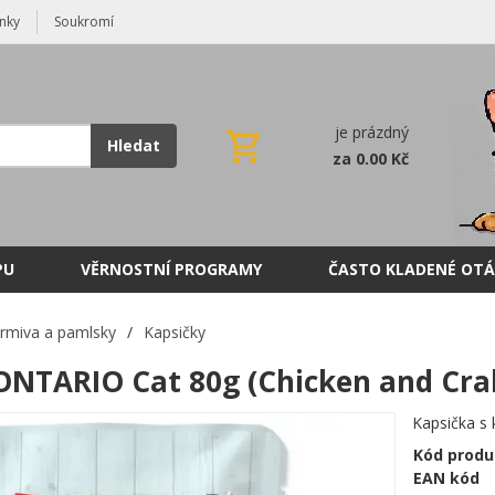
nky
Soukromí
je prázdný
Hledat
za 0.00 Kč
PU
VĚRNOSTNÍ PROGRAMY
ČASTO KLADENÉ OTÁ
rmiva a pamlsky
/
Kapsičky
ONTARIO Cat 80g (Chicken and Crab
Kapsička s
Kód produ
EAN kód