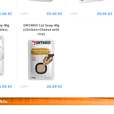
5.00 Kč
55.00 Kč
49.00 Kč
s DPH
s DPH
up 40g
ONTARIO Cat Soup 40g
bles)
(Chicken+Cheese with
rice)
6.00 Kč
26.00 Kč
s DPH
uktu