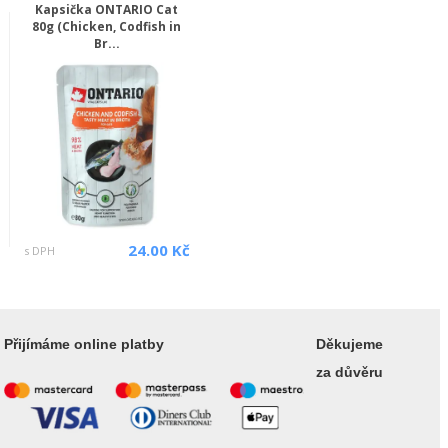
Kapsička ONTARIO Cat
80g (Chicken, Codfish in
Br...
24.00 Kč
s DPH
Přijímáme online platby
Děkujeme
za důvěru