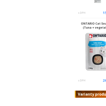
1
s DPH
ONTARIO Cat So
(Tuna + vegeta
2
s DPH
Varianty prod