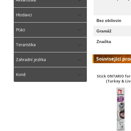
Hlodavci
Bez obilovin
Ptáci
Gramáž
Značka
Teraristika
Související pr
Zahradní jezírka
Koně
Stick ONTARIO for
(Turkey & Liv