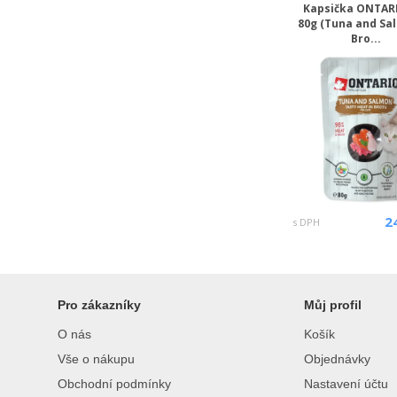
Kapsička ONTAR
80g (Tuna and Sa
Bro...
2
s DPH
Pro zákazníky
Můj profil
O nás
Košík
Vše o nákupu
Objednávky
Obchodní podmínky
Nastavení účtu