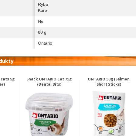
Ryba
Kuře
Ne
80 g
Ontario
odukty
 cats 5g
Snack ONTARIO Cat 75g
ONTARIO 50g (Salmon
er)
(Dental Bits)
Short Sticks)