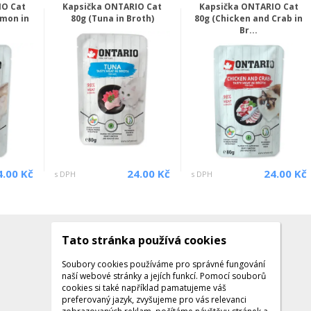
IO Cat
Kapsička ONTARIO Cat
Kapsička ONTARIO Cat
lmon in
80g (Tuna in Broth)
80g (Chicken and Crab in
Br...
4.00 Kč
24.00 Kč
24.00 Kč
s DPH
s DPH
Tato stránka používá cookies
Kontakty
Kontaktujte nás
Soubory cookies používáme pro správné fungování
naší webové stránky a jejích funkcí. Pomocí souborů
Tel.: +420 608 141 224
cookies si také například pamatujeme váš
preferovaný jazyk, zvyšujeme pro vás relevanci
Po - Pá: 9:00 - 16:00