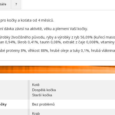
táře
?
pro kočky a koťata od 4 měsíců.
 dávka závisí na aktivitě, věku a plemeni Vaší kočky.
ýrobky živočišného původu, ryby a výrobky z ryb 56,09% (kuřecí maso
n 0,94%, škrob 0,41%, taurin 0,08%, extrakt z čaje 0,008%, vitaminy 
rubé proteiny 8%, vlhkost 88%, hrubé oleje a tuky 0,1%, hrubá vláknin
Kotě
Dospělá kočka
Starší kočka
očky
Bez problémů
Krab