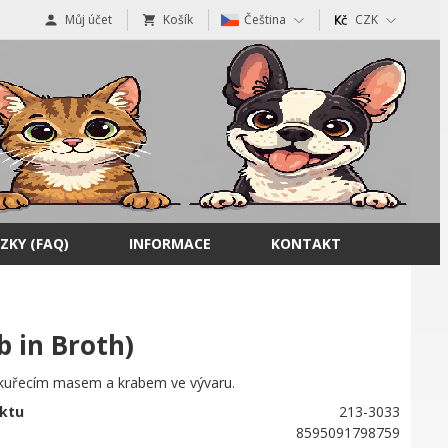
Můj účet
Košík
Čeština
CZK
ZKY (FAQ)
INFORMACE
KONTAKT
 in Broth)
 kuřecím masem a krabem ve vývaru.
ktu
213-3033
8595091798759