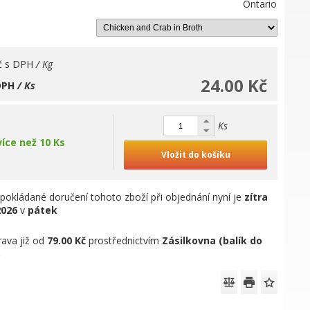
Ontario
č
s DPH
/ Kg
24.00 Kč
DPH
/ Ks
Ks
více než 10 Ks
Vložit do košíku
pokládané doručení tohoto zboží při objednání nyní je
zítra
2026
v
pátek
ava již od
79.00 Kč
prostřednictvím
Zásilkovna (balík do
)