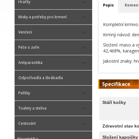
Hračky
Popis
Komen
Misky a potřeby pro krmení
Kompletní krmivo 
Venčení
Krmný návod: denní
Složení: maso a v
Péče o zvíře
42,468%, karagena
Jakostní znaky: h
Antiparazitika
Odpočívadla a škrábadla
Specifikace
Pelíšky
Stáří kočky
Toalety a steliva
Cestování
Zdravotní stav k
Složení kapsičky
Akvaristika