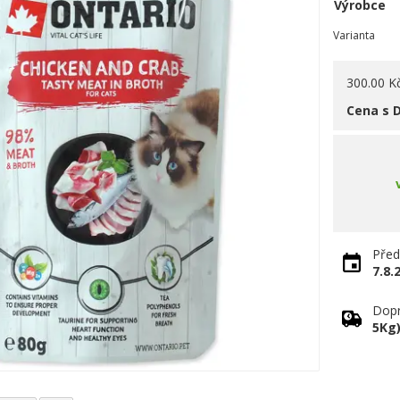
Výrobce
Varianta
300.00 K
Cena s 
Před
7.8.
Dopr
5Kg