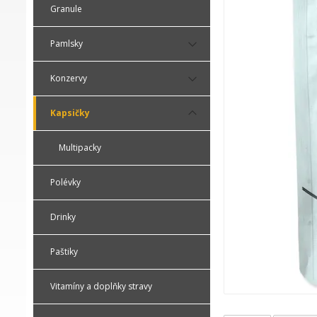
Granule
Pamlsky
Konzervy
Kapsičky
Multipacky
Polévky
Drinky
Paštiky
Vitamíny a doplňky stravy