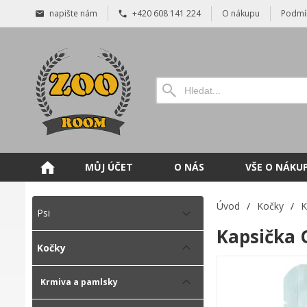
napište nám
+420 608 141 224
O nákupu
Podmí
MŮJ ÚČET
O NÁS
VŠE O NÁKU
Úvod
/
Kočky
/
K
Psi
Kapsička 
Kočky
Krmiva a pamlsky