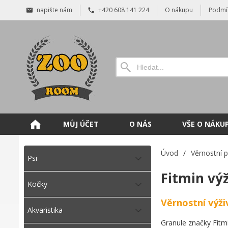
napište nám
+420 608 141 224
O nákupu
Podmí
MŮJ ÚČET
O NÁS
VŠE O NÁKU
Úvod
/
Věrnostní 
Psi
Fitmin vý
Kočky
Věrnostní výž
Akvaristika
Granule značky Fitmi