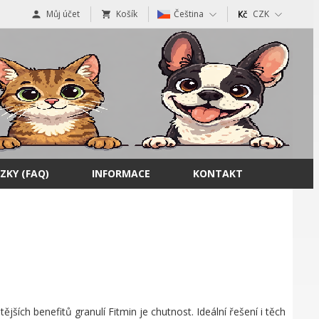
Můj účet
Košík
Čeština
CZK
ZKY (FAQ)
INFORMACE
KONTAKT
jších benefitů granulí Fitmin je chutnost. Ideální řešení i těch