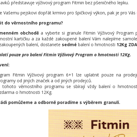
davků představuje výživový program Fitmin bez pšeničného lepku.
 Vašemu pejskovi dopřát krmivo pro špičkový výkon, pak je pro Vá
it do věrnostního programu?
menném obchodě
a vyberte si granule Fitmin Výživový Program p
nostní kartičku a za každé zakoupené balení Vám nalepíme samolep
zakoupených balení, dostanete
sedmé
balení o hmotnosti
12Kg ZD
latí pouze pro balení Fitmin Výživový Program o hmotnosti 12Kg.
ení:
ogram Fitmin Výživový program 6+1 lze uplatnit pouze na prod
rogramy od jiných značek a od jiných prodejců.
u tohoto věrnostního programu se sbírají vždy balení o hmotnos
 zdarma o hmotnosti 12Kg.
rádi pomůžeme a odborně poradíme s výběrem granulí.