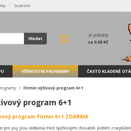
nky
Soukromí
je prázdný
Hledat
za 0.00 Kč
PU
VĚRNOSTNÍ PROGRAMY
ČASTO KLADENÉ OTÁ
programy
/
Fitmin výživový program 6+1
živový program 6+1
ivový program Fitmin 6+1 ZDARMA
n pro psy jsou oblíbená mezi špičkovými chovateli. Jedním z nejdůležitě