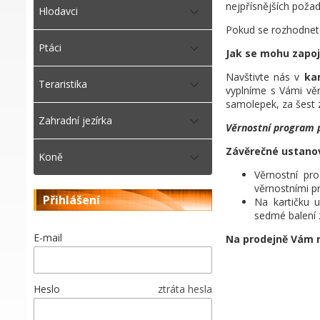
nejpřísnějších poža
Hlodavci
Pokud se rozhodnete
Ptáci
Jak se mohu zapoj
Navštivte nás v
ka
Teraristika
vyplníme s Vámi věr
samolepek, za šest 
Zahradní jezírka
Věrnostní program p
Závěrečné ustanov
Koně
Věrnostní pr
věrnostními p
Přihlášení
Na kartičku 
sedmé balení
E-mail
Na prodejně Vám 
Heslo
ztráta hesla