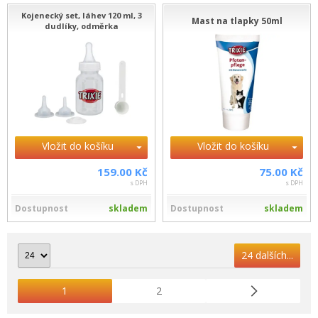
Kojenecký set, láhev 120 ml, 3
Mast na tlapky 50ml
dudlíky, odměrka
Vložit do košíku
Vložit do košíku
159.00 Kč
75.00 Kč
s DPH
s DPH
Dostupnost
skladem
Dostupnost
skladem
24 dalších...
1
2