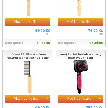
Vložit do košíku
Vložit do košíku
69.00 Kč
79.00 Kč
s DPH
s DPH
Dostupnost
skladem
Dostupnost
skladem
Hřeben TRIXIE s dřevěnou
Jemný kartáč finišák pro kočky,
rukojetí jednostranný (18 cm)
plastový 7 x 16 cm
Vložit do košíku
Vložit do košíku
69.00 Kč
209.00 Kč