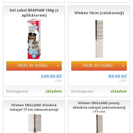
Gel zubní BEAPHAR 100g (s
Hřeben 16cm (celokovový)
aplikátorem)
Vložit do košíku
Vložit do košíku
249.00 Kč
89.00 Kč
s DPH
s DPH
Dostupnost
skladem
Dostupnost
skladem
Hřeben ENGLAND jemný,
Hřeben ENGLAND dřevěná
dřevěná rukojeť jednostranný
rukojeť 17 cm (oboustranný)
(17 cm)