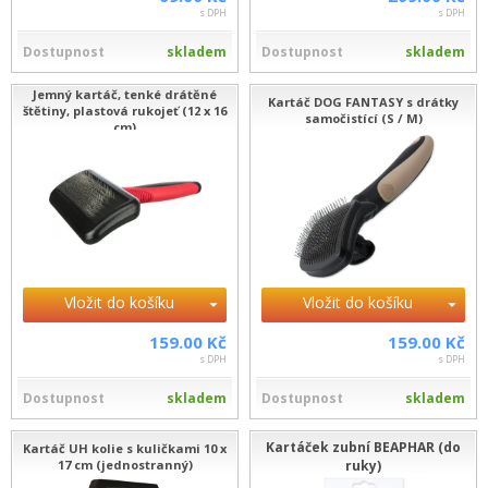
s DPH
s DPH
Dostupnost
skladem
Dostupnost
skladem
Jemný kartáč, tenké drátěné
Kartáč DOG FANTASY s drátky
štětiny, plastová rukojeť (12 x 16
samočistící (S / M)
cm)
Vložit do košíku
Vložit do košíku
159.00 Kč
159.00 Kč
s DPH
s DPH
Dostupnost
skladem
Dostupnost
skladem
Kartáček zubní BEAPHAR (do
Kartáč UH kolie s kuličkami 10 x
17 cm (jednostranný)
ruky)