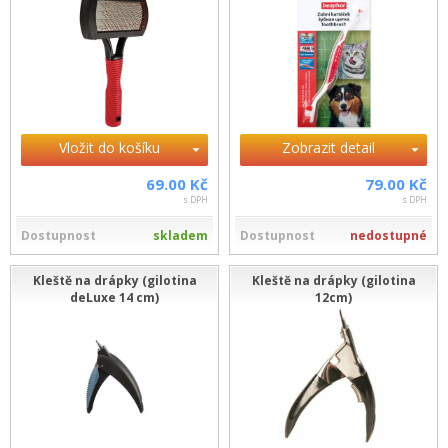
Vložit do košíku
Zobrazit detail
69.00 Kč
79.00 Kč
s DPH
s DPH
Dostupnost
skladem
Dostupnost
nedostupné
Kleště na drápky (gilotina
Kleště na drápky (gilotina
deLuxe 14 cm)
12cm)