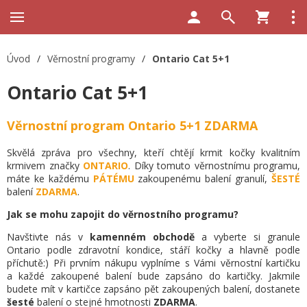
Úvod
/
Věrnostní programy
/
Ontario Cat 5+1
Ontario Cat 5+1
Věrnostní program Ontario 5+1 ZDARMA
Skvělá zpráva pro všechny, kteří chtějí krmit kočky kvalitním
krmivem značky
ONTARIO
. Díky tomuto věrnostnímu programu,
máte ke každému
PÁTÉMU
zakoupenému balení granulí,
ŠESTÉ
balení
ZDARMA
.
Jak se mohu zapojit do věrnostního programu?
Navštivte nás v
kamenném obchodě
a vyberte si granule
Ontario podle zdravotní kondice, stáří kočky a hlavně podle
příchutě:) Při prvním nákupu vyplníme s Vámi věrnostní kartičku
a každé zakoupené balení bude zapsáno do kartičky. Jakmile
budete mít v kartičce zapsáno pět zakoupených balení, dostanete
šesté
balení o stejné hmotnosti
ZDARMA
.