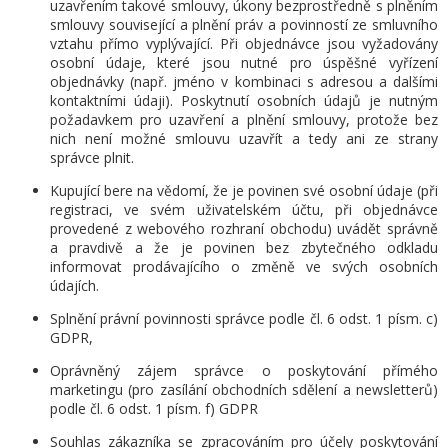
uzavřením takové smlouvy, úkony bezprostředně s plněním
smlouvy související a plnění práv a povinností ze smluvního
vztahu přímo vyplývající. Při objednávce jsou vyžadovány
osobní údaje, které jsou nutné pro úspěšné vyřízení
objednávky (např. jméno v kombinaci s adresou a dalšími
kontaktními údaji). Poskytnutí osobních údajů je nutným
požadavkem pro uzavření a plnění smlouvy, protože bez
nich není možné smlouvu uzavřít a tedy ani ze strany
správce plnit.
Kupující bere na vědomí, že je povinen své osobní údaje (při
registraci, ve svém uživatelském účtu, při objednávce
provedené z webového rozhraní obchodu) uvádět správně
a pravdivě a že je povinen bez zbytečného odkladu
informovat prodávajícího o změně ve svých osobních
údajích.
Splnění právní povinnosti správce podle čl. 6 odst. 1 písm. c)
GDPR,
Oprávněný zájem správce o poskytování přímého
marketingu (pro zasílání obchodních sdělení a newsletterů)
podle čl. 6 odst. 1 písm. f) GDPR
Souhlas zákazníka se zpracováním pro účely poskytování