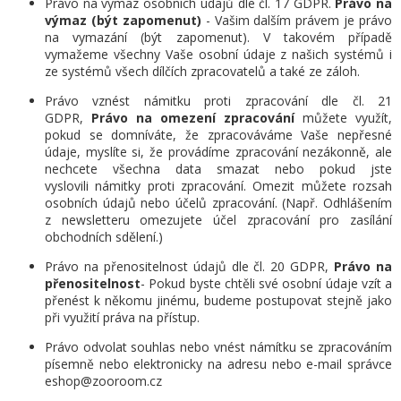
Právo na výmaz osobních údajů dle čl. 17 GDPR.
Právo na
výmaz (být zapomenut)
- Vašim dalším právem je právo
na vymazání (být zapomenut). V takovém případě
vymažeme všechny Vaše osobní údaje z našich systémů i
ze systémů všech dílčích zpracovatelů a také ze záloh.
Právo vznést námitku proti zpracování dle čl. 21
GDPR,
Právo na omezení zpracování
můžete využít,
pokud se domníváte, že zpracováváme Vaše nepřesné
údaje, myslíte si, že provádíme zpracování nezákonně, ale
nechcete všechna data smazat nebo pokud jste
vyslovili námitky proti zpracování. Omezit můžete rozsah
osobních údajů nebo účelů zpracování. (Např. Odhlášením
z newsletteru omezujete účel zpracování pro zasílání
obchodních sdělení.)
Právo na přenositelnost údajů dle čl. 20 GDPR,
Právo na
přenositelnost
- Pokud byste chtěli své osobní údaje vzít a
přenést k někomu jinému, budeme postupovat stejně jako
při využití práva na přístup.
Právo odvolat souhlas nebo vnést námítku se zpracováním
písemně nebo elektronicky na adresu nebo e-mail správce
eshop@zooroom.cz