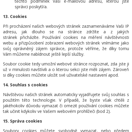
těchto podmínek Vaši e-mailovou adresu, kterou jste
správci poskytl/a.
13. Cookies
Při procházení našich webových stránek zaznamenáváme Vaši IP
adresu, jak dlouho se na stránce zdržíte a z jakých
stránek přicházíte. Používání cookies na měření návštěvnosti
webu a přizpůsobení zobrazení webových stránek vnímáme jako
svůj oprávněný zájem správce, protože věříme, že díky tomu
Vám můžeme nabídnout ještě lepší služby.
Soubor cookie tedy umožní webové stránce rozpoznat, zda jste ji
už v minulosti navštívili a o kterou sekci jste měli zájem. Zároveň
si díky cookies můžete uložit své uživatelské nastavení apod.
14. Souhlas s cookies
Návštěvou našich stránek automaticky vyjadřujete svůj souhlas s
použitím této technologie. V případě, že byste však chtěli z
jakéhokoliv důvodu vymazat či omezit používání cookies můžete
tak učinit kdykoliv ve Vašem webovém prohlížeči (bod 2).
15. Správa cookies
Soubory cookies můžete svobodně vymazat, nebo předem