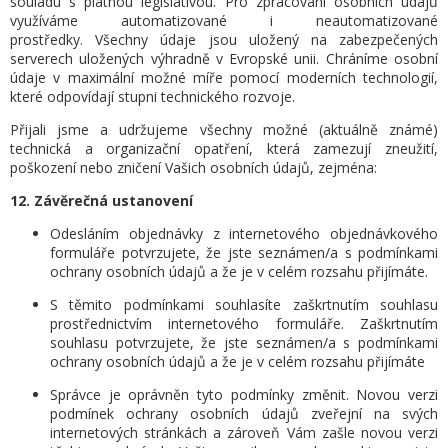
souladu s platnou legislativou. Pro zpracování osobních údajů
využíváme automatizované i neautomatizované
prostředky. Všechny údaje jsou uložený na zabezpečených
serverech uložených výhradně v Evropské unii. Chráníme osobní
údaje v maximální možné míře pomocí moderních technologií,
které odpovídají stupni technického rozvoje.
Přijali jsme a udržujeme všechny možné (aktuálně známé)
technická a organizační opatření, která zamezují zneužití,
poškození nebo zničení Vašich osobních údajů, zejména:
12. Závěrečná ustanovení
Odesláním objednávky z internetového objednávkového
formuláře potvrzujete, že jste seznámen/a s podmínkami
ochrany osobních údajů a že je v celém rozsahu přijímáte.
S těmito podmínkami souhlasíte zaškrtnutím souhlasu
prostřednictvím internetového formuláře. Zaškrtnutím
souhlasu potvrzujete, že jste seznámen/a s podmínkami
ochrany osobních údajů a že je v celém rozsahu přijímáte
Správce je oprávněn tyto podmínky změnit. Novou verzi
podmínek ochrany osobních údajů zveřejní na svých
internetových stránkách a zároveň Vám zašle novou verzi