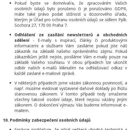
Pokud byste se domníval/a, že zpracováním Vašich
osobních údajů bylo porušeno či je porušováno GDPR,
máte také právo podat stížnost u dozorového úřadu,
kterým je Úřad pro ochranu osobních údajů se sídlem Pplk.
Sochora 27, 170 00 Praha 7.
Odhlášení ze zasílání newsletterů a obchodních
sdělení
- E-maily s inspirací, články či produktovými
informacemi a službami Vám zasíláme pokud jste náš
zákazník na základě našeho oprávněného zájmu. Pokud
zákazníkům ještě nejste, posíláme Vám e-maily pouze na
základě Vašeho souhlasu. V obou případech lze ukončit
odběr našich e-mailů kliknutím na odhlašovací odkaz v
každé zaslané e-mailové zprávě.
V některých případech jsme vázáni zákonnou povinností, a
např. musíme evidovat vystavené daňové doklady po lhůtu
stanovenou zákonem. V tomto případě tedy smažeme
všechny takové osobní údaje, které nejsou vázány jiným
zákonem. O dokončení výmazu Vás budeme informovat e-
mailem.
10. Podmínky zabezpečení osobních údajů
Správce prohlašuje, že přijal veškerá vhodná technická a