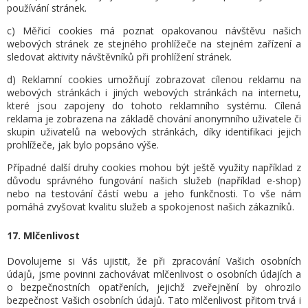
používání stránek.
c) Měřicí cookies má poznat opakovanou návštěvu našich
webových stránek ze stejného prohlížeče na stejném zařízení a
sledovat aktivity návštěvníků při prohlížení stránek.
d) Reklamní cookies umožňují zobrazovat cílenou reklamu na
webových stránkách i jiných webových stránkách na internetu,
které jsou zapojeny do tohoto reklamního systému. Cílená
reklama je zobrazena na základě chování anonymního uživatele či
skupin uživatelů na webových stránkách, díky identifikaci jejich
prohlížeče, jak bylo popsáno výše.
Případné další druhy cookies mohou být ještě využity například z
důvodu správného fungování našich služeb (například e-shop)
nebo na testování částí webu a jeho funkčnosti. To vše nám
pomáhá zvyšovat kvalitu služeb a spokojenost našich zákazníků.
17. Mlčenlivost
Dovolujeme si Vás ujistit, že při zpracování Vašich osobních
údajů, jsme povinni zachovávat mlčenlivost o osobních údajích a
o bezpečnostních opatřeních, jejichž zveřejnění by ohrozilo
bezpečnost Vašich osobních údajů. Tato mlčenlivost přitom trvá i