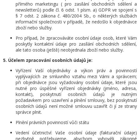
přímého marketingu ( pro zasílání obchodních sdělení a
newsletterů) podle čl. 6 odst. 1 písm. a) GDPR ve spojení s
§ 7 odst. 2 zákona č. 480/2004 Sb.,
o některých službách
informační společnosti v případě, že nedošlo k objednávce
zboží nebo služby.
Pro případ, že zpracováváte osobní údaje osob, které Vám
poskytly kontaktní údaje pro zasílání obchodních sdělení,
ale tato osoba (ještě) neobjednala zboží nebo služby.
5. Účelem zpracování osobních údajů je:
Vyřízení Vaší objednávky a výkon práv a povinností
vyplývajících ze smluvního vztahu mezi Vámi a správcem;
při objednávce jsou vyžadovány osobní údaje, které jsou
nutné pro úspěšné vyřízení objednávky (jméno, adresa,
kontakt), poskytnutí osobních údajů je nutným
požadavkem pro uzavření a plnění smlouvy, bez poskytnutí
osobních údajů není možné smlouvu uzavřít či jí ze strany
správce plnit.
Plnění právních povinností vůči státu
Vedení účetnictví: Vaše osobní údaje (fakturační údaje)
nezbytně potřebujeme, abychom vyhověli zákonné