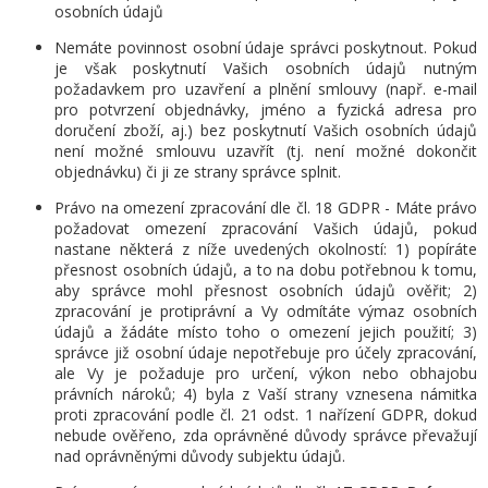
osobních údajů
Nemáte povinnost osobní údaje správci poskytnout. Pokud
je však poskytnutí Vašich osobních údajů nutným
požadavkem pro uzavření a plnění smlouvy (např. e-mail
pro potvrzení objednávky, jméno a fyzická adresa pro
doručení zboží, aj.) bez poskytnutí Vašich osobních údajů
není možné smlouvu uzavřít (tj. není možné dokončit
objednávku) či ji ze strany správce splnit.
Právo na omezení zpracování dle čl. 18 GDPR -
Máte právo
požadovat omezení zpracování Vašich údajů, pokud
nastane některá z níže uvedených okolností: 1) popíráte
přesnost osobních údajů, a to na dobu potřebnou k tomu,
aby správce mohl přesnost osobních údajů ověřit; 2)
zpracování je protiprávní a Vy odmítáte výmaz osobních
údajů a žádáte místo toho o omezení jejich použití; 3)
správce již osobní údaje nepotřebuje pro účely zpracování,
ale Vy je požaduje pro určení, výkon nebo obhajobu
právních nároků; 4) byla z Vaší strany vznesena námitka
proti zpracování podle čl. 21 odst. 1 nařízení GDPR, dokud
nebude ověřeno, zda oprávněné důvody správce převažují
nad oprávněnými důvody subjektu údajů.