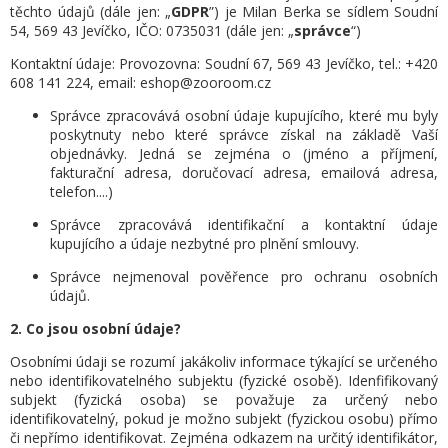
těchto údajů (dále jen: „
GDPR
”) je Milan Berka se sídlem Soudní
54, 569 43 Jevíčko, IČO: 0735031 (dále jen: „
správce
“)
Kontaktní údaje: Provozovna: Soudní 67, 569 43 Jevíčko, tel.: +420
608 141 224, email: eshop@zooroom.cz
Správce zpracovává osobní údaje kupujícího, které mu byly
poskytnuty nebo které správce získal na základě Vaší
objednávky. Jedná se zejména o (jméno a příjmení,
fakturační adresa, doručovací adresa, emailová adresa,
telefon....)
Správce zpracovává identifikační a kontaktní údaje
kupujícího a údaje nezbytné pro plnění smlouvy.
Správce nejmenoval pověřence pro ochranu osobních
údajů.
2. Co jsou osobní údaje?
Osobními údaji se rozumí jakákoliv informace týkající se určeného
nebo identifikovatelného subjektu (fyzické osobě). Idenfifikovaný
subjekt (fyzická osoba) se považuje za určený nebo
identifikovatelný, pokud je možno subjekt (fyzickou osobu) přímo
či nepřímo identifikovat. Zejména odkazem na určitý identifikátor,