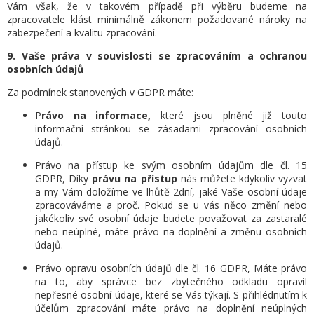
Vám však, že v takovém případě při výběru budeme na
zpracovatele klást minimálně zákonem požadované nároky na
zabezpečení a kvalitu zpracování.
9. Vaše práva v souvislosti se zpracováním a ochranou
osobních údajů
Za podmínek stanovených v GDPR máte:
P
rávo na informace,
které jsou plněné již touto
informační stránkou se zásadami zpracování osobních
údajů.
Právo na přístup ke svým osobním údajům dle čl. 15
GDPR, Díky
právu na přístup
nás můžete kdykoliv vyzvat
a my Vám doložíme ve lhůtě 2dní, jaké Vaše osobní údaje
zpracováváme a proč. Pokud se u vás něco změní nebo
jakékoliv své osobní údaje budete považovat za zastaralé
nebo neúplné, máte právo na doplnění a změnu osobních
údajů.
Právo opravu osobních údajů dle čl. 16 GDPR,
Máte právo
na to, aby správce bez zbytečného odkladu opravil
nepřesné osobní údaje, které se Vás týkají. S přihlédnutím k
účelům zpracování máte právo na doplnění neúplných