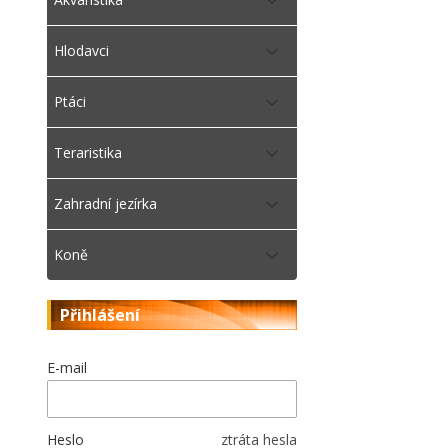
Hlodavci
Ptáci
Teraristika
Zahradní jezírka
Koně
Přihlášení
E-mail
Heslo
ztráta hesla