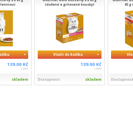
eleninou)
(dušené a grilované kousky)
85 g
košíku
Vložit do košíku
Vlo
139.00 Kč
139.00 Kč
s DPH
s DPH
skladem
Dostupnost
skladem
Dostupnos