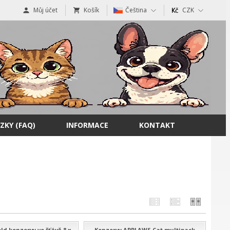
Můj účet
Košík
Čeština
CZK
ZKY (FAQ)
INFORMACE
KONTAKT
d konzervy ve šťávě 8 x
Konzervy APPLAWS Cat multipack