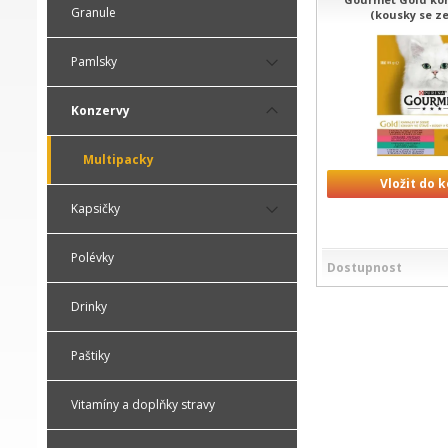
Granule
(kousky se z
Pamlsky
Konzervy
Multipacky
Vložit do 
Kapsičky
Polévky
Dostupnost
Drinky
Paštiky
Vitamíny a doplňky stravy