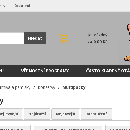
nky
Soukromí
je prázdný
Hledat
za 0.00 Kč
PU
VĚRNOSTNÍ PROGRAMY
ČASTO KLADENÉ OTÁ
rmiva a pamlsky
/
Konzervy
/
Multipacky
y
ejlevnější
Nejdražší
Nejnovější
Doporučené
ervy 8 x 85 g
Gourmet Gold konzervy 8 x 85 g
Gourmet Gol