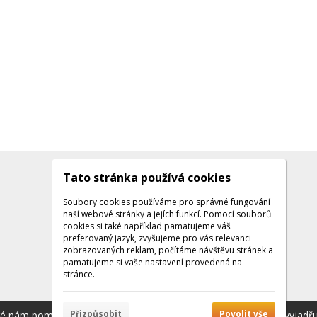
Tato stránka používá cookies
Kontakty
Kontaktujte nás
Soubory cookies používáme pro správné fungování
naší webové stránky a jejích funkcí. Pomocí souborů
Tel.: +420 608 141 224
cookies si také například pamatujeme váš
preferovaný jazyk, zvyšujeme pro vás relevanci
Po - Pá: 9:00 - 16:00
zobrazovaných reklam, počítáme návštěvu stránek a
Facebook
pamatujeme si vaše nastavení provedená na
stránce.
Přizpůsobit
Povolit vše
ré nám pomáhají poskytovat služby. Používáním našich služeb vyjadř