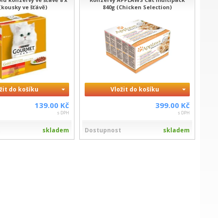
 (kousky ve šťávě)
840g (Chicken Selection)
žit do košíku
Vložit do košíku
139.00 Kč
399.00 Kč
s DPH
s DPH
t
skladem
Dostupnost
skladem