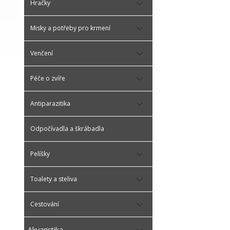
Hračky
Misky a potřeby pro krmení
Venčení
Péče o zvíře
Antiparazitika
Odpočívadla a škrábadla
Pelíšky
Toalety a steliva
Cestování
Akvaristika