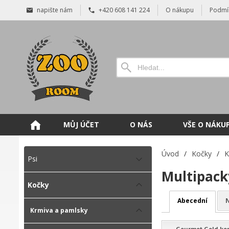
napište nám
+420 608 141 224
O nákupu
Podmí
MŮJ ÚČET
O NÁS
VŠE O NÁKU
Úvod
/
Kočky
/
K
Psi
Multipack
Kočky
Abecední
N
Krmiva a pamlsky
Gourmet Gold konz