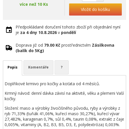
více než 10 Ks
Vložit do košíku
Předpokládané doručení tohoto zboží při objednání nyní
je
za 4 dny
10.8.2026
v
pondělí
Doprava již od
79.00 Kč
prostřednictvím
Zásilkovna
(balík do 5Kg)
Popis
Komentáře
?
Doplňkové krmivo pro kočky a koťata od 4 měsíců.
Krmný návod: denní dávka závisí na aktivitě, věku a plemeni Vaší
kočky.
Složení: maso a výrobky živočišného původu, ryby a výrobky z
ryb 71,33% (tuňák 41,06%, kuřecí maso 30,27%), kuřecí vývar
27,482%, karagenan 0,7%, sůl 0,4%, taurin 0,08%, extrakt z čaje
0,005%, vitaminy (A, B2, B3, B5, D3, E, polydextróza) 0,003%.