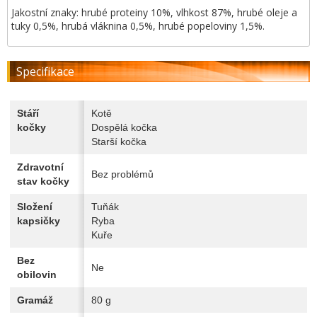
Jakostní znaky: hrubé proteiny 10%, vlhkost 87%, hrubé oleje a
tuky 0,5%, hrubá vláknina 0,5%, hrubé popeloviny 1,5%.
Specifikace
Stáří
Kotě
kočky
Dospělá kočka
Starší kočka
Zdravotní
Bez problémů
stav kočky
Složení
Tuňák
kapsičky
Ryba
Kuře
Bez
Ne
obilovin
Gramáž
80 g