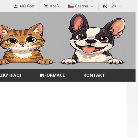
Můj účet
Košík
Čeština
CZK
ZKY (FAQ)
INFORMACE
KONTAKT