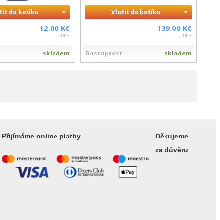
žit do košíku
Vložit do košíku
12.00 Kč
139.00 Kč
s DPH
s DPH
t
skladem
Dostupnost
skladem
Přijímáme online platby
Děkujeme
za důvěru