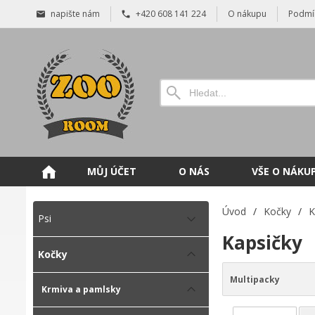
napište nám
+420 608 141 224
O nákupu
Podmí
MŮJ ÚČET
O NÁS
VŠE O NÁKU
Úvod
/
Kočky
/
K
Psi
Kapsičky
Kočky
Multipacky
Krmiva a pamlsky