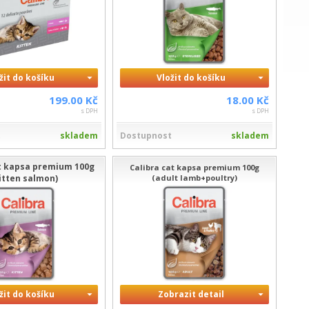
žit do košíku
Vložit do košíku
199.00 Kč
18.00 Kč
s DPH
s DPH
t
skladem
Dostupnost
skladem
at kapsa premium 100g
Calibra cat kapsa premium 100g
itten salmon)
(adult lamb+poultry)
žit do košíku
Zobrazit detail