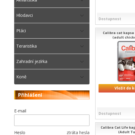
Hlodavci
Dostupnost
Ptáci
Calibra cat kapsa
(adult chick
Teraristika
Zahradní jezírka
Koně
Vložit do 
Přihlášení
E-mail
Dostupnost
Calibra Cat Life ka
Heslo
ztráta hesla
(Adult Tu