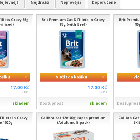
ejlevnější
Nejdražší
Nejnovější
Doporučené
illets Gravy 85g
Brit Premium Cat D Fillets in Gravy
Brit Premiu
rilised)
85g (with Beef)
85
košíku
Vložit do košíku
Vlo
17.00 Kč
17.00 Kč
s DPH
s DPH
skladem
Dostupnost
skladem
Dostupnos
Fillets in Gravy
Calibra cat 12x100g kapsa premium
Calibra Cat
e 1020g
(Adult multipack)
(Ki