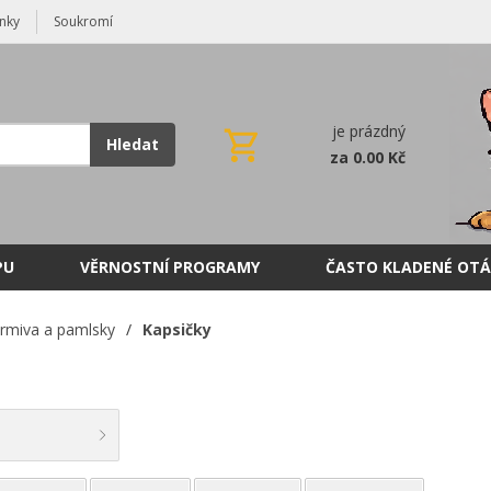
nky
Soukromí
je prázdný
Hledat
za 0.00 Kč
PU
VĚRNOSTNÍ PROGRAMY
ČASTO KLADENÉ OTÁ
rmiva a pamlsky
/
Kapsičky