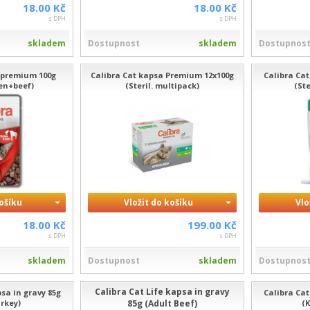
18.00 Kč
18.00 Kč
s DPH
s DPH
skladem
Dostupnost
skladem
Dostupnos
 premium 100g
Calibra Cat kapsa Premium 12x100g
Calibra Cat
en+beef)
(Steril. multipack)
(St
košíku
Vložit do košíku
Vlo
18.00 Kč
199.00 Kč
s DPH
s DPH
skladem
Dostupnost
skladem
Dostupnos
Calibra Cat Life kapsa in gravy
psa in gravy 85g
Calibra Cat
rkey)
85g (Adult Beef)
(