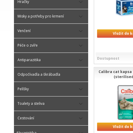
Hračky
Misky a potřeby pro krmení
Venčení
Vložit do 
Péče o zvíře
Dostupnost
Antiparazitika
Calibra cat kaps
Odpočívadla a škrábadla
(sterilised
Pelíšky
Toalety a steliva
Cestování
Vložit do 
Akvaristika