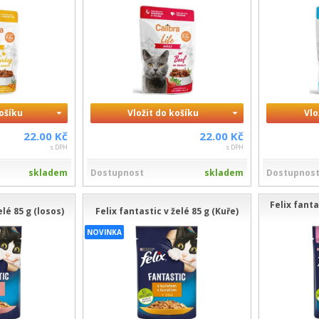
košíku
Vložit do košíku
Vlo
22.00 Kč
22.00 Kč
s DPH
s DPH
skladem
Dostupnost
skladem
Dostupnos
Felix fanta
elé 85 g (losos)
Felix fantastic v želé 85 g (Kuře)
NOVINKA