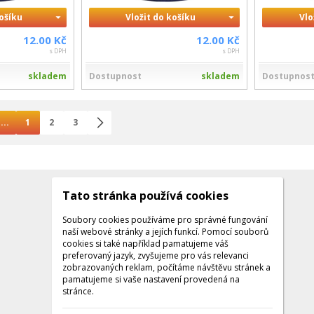
košíku
Vložit do košíku
Vlo
12.00 Kč
12.00 Kč
s DPH
s DPH
skladem
Dostupnost
skladem
Dostupnos
...
1
2
3
Tato stránka používá cookies
Kontakty
Kontaktujte nás
Soubory cookies používáme pro správné fungování
naší webové stránky a jejích funkcí. Pomocí souborů
Tel.: +420 608 141 224
cookies si také například pamatujeme váš
preferovaný jazyk, zvyšujeme pro vás relevanci
Po - Pá: 9:00 - 16:00
zobrazovaných reklam, počítáme návštěvu stránek a
Facebook
pamatujeme si vaše nastavení provedená na
stránce.