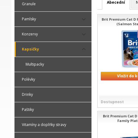
Abecední
N
Granule
Pamlsky
Brit Premium Cat D F
(Salmon Ste
Konzervy
Kapsičky
Multipacky
Vložit do 
Polévky
Drinky
Dostupnost
Paštiky
Brit Premium Cat D 
Family Plat
Vitamíny a doplňky stravy