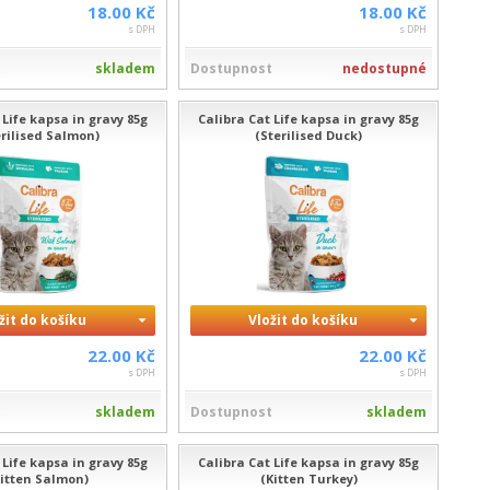
18.00 Kč
18.00 Kč
s DPH
s DPH
t
skladem
Dostupnost
nedostupné
 Life kapsa in gravy 85g
Calibra Cat Life kapsa in gravy 85g
erilised Salmon)
(Sterilised Duck)
žit do košíku
Vložit do košíku
22.00 Kč
22.00 Kč
s DPH
s DPH
t
skladem
Dostupnost
skladem
 Life kapsa in gravy 85g
Calibra Cat Life kapsa in gravy 85g
Kitten Salmon)
(Kitten Turkey)