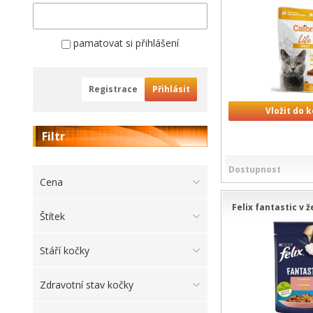
pamatovat si přihlášení
Registrace
Přihlásit
Vložit do 
Filtr
Dostupnost
Cena
Felix fantastic v ž
Štítek
Stáří kočky
Zdravotní stav kočky