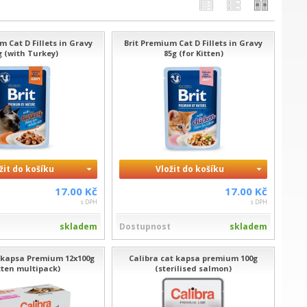
m Cat D Fillets in Gravy
Brit Premium Cat D Fillets in Gravy
g (with Turkey)
85g (for Kitten)
žit do košíku
Vložit do košíku
17.00 Kč
17.00 Kč
s DPH
s DPH
t
skladem
Dostupnost
skladem
 kapsa Premium 12x100g
Calibra cat kapsa premium 100g
tten multipack)
(sterilised salmon)