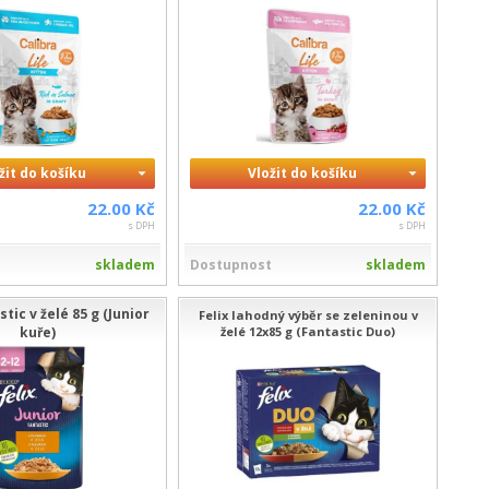
žit do košíku
Vložit do košíku
22.00 Kč
22.00 Kč
s DPH
s DPH
t
skladem
Dostupnost
skladem
stic v želé 85 g (Junior
Felix lahodný výběr se zeleninou v
kuře)
želé 12x85 g (Fantastic Duo)