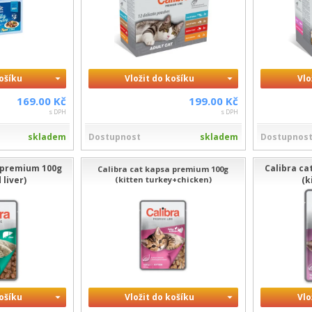
košíku
Vložit do košíku
Vlo
169.00 Kč
199.00 Kč
s DPH
s DPH
skladem
Dostupnost
skladem
Dostupnos
a premium 100g
Calibra c
Calibra cat kapsa premium 100g
 liver)
(kitten turkey+chicken)
(k
košíku
Vložit do košíku
Vlo