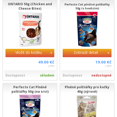
ONTARIO 50g (Chicken and
Perfecto Cat plněné polštářky
Cheese Bites)
50g (s hovězím)
Vložit do košíku
Zobrazit detail
49.00 Kč
19.00 Kč
s DPH
s DPH
Dostupnost
skladem
Dostupnost
nedostupné
Perfecto Cat Plněné
Plněné polštářky pro kočky
polštářky 50g (na srst)
40g (sýrové)