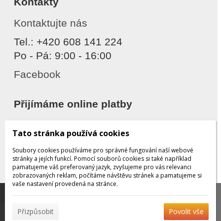
Kontakty
Kontaktujte nás
Tel.: +420 608 141 224
Po - Pá: 9:00 - 16:00
Facebook
Přijímáme online platby
Tato stránka používá cookies
Soubory cookies používáme pro správné fungování naší webové
stránky a jejích funkcí. Pomocí souborů cookies si také například
pamatujeme váš preferovaný jazyk, zvyšujeme pro vás relevanci
zobrazovaných reklam, počítáme návštěvu stránek a pamatujeme si
Děkujeme za důvěru
vaše nastavení provedená na stránce.
Tato stránka používá soubory cookies, které nám
pomáhají poskytovat služby. Používáním našich služeb
✖
Přizpůsobit
Povolit vše
vyjadřujete souhlas s používáním souborů cookies.
Více
© 2026 WEXBO |
www.wexbo.com