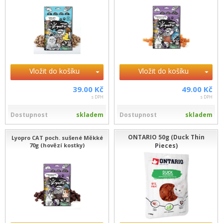
Vložit do košíku
Vložit do košíku
39.00 Kč
49.00 Kč
s DPH
s DPH
Dostupnost
skladem
Dostupnost
skladem
ONTARIO 50g (Duck Thin
Lyopro CAT poch. sušené Měkké
70g (hovězí kostky)
Pieces)