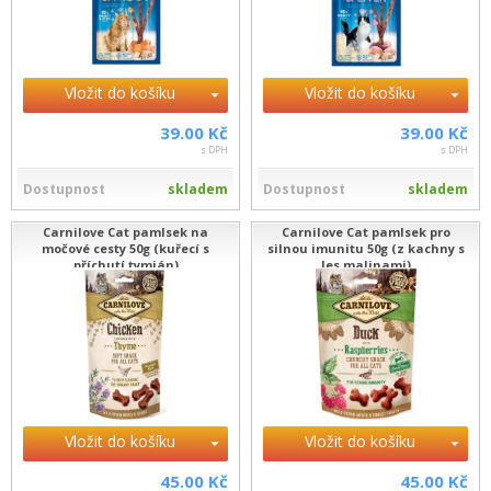
Vložit do košíku
Vložit do košíku
39.00 Kč
39.00 Kč
s DPH
s DPH
Dostupnost
skladem
Dostupnost
skladem
Carnilove Cat pamlsek na
Carnilove Cat pamlsek pro
močové cesty 50g (kuřecí s
silnou imunitu 50g (z kachny s
příchutí tymián)
les.malinami)
Vložit do košíku
Vložit do košíku
45.00 Kč
45.00 Kč