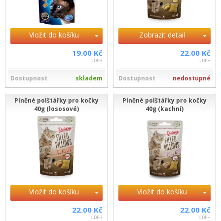
Vložit do košíku
Zobrazit detail
19.00 Kč
22.00 Kč
s DPH
s DPH
Dostupnost
skladem
Dostupnost
nedostupné
Plněné polštářky pro kočky
Plněné polštářky pro kočky
40g (lososové)
40g (kachní)
Vložit do košíku
Vložit do košíku
22.00 Kč
22.00 Kč
s DPH
s DPH