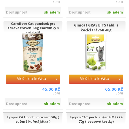
s DPH
s DPH
Dostupnost
skladem
Dostupnost
skladem
Carnilove Cat pamlsek pro
Gimcat GRAS BITS tabl. s
zdravé trávení 50g (sardinky s
kočičí trávou 40g
petrželí)
Vložit do košíku
Vložit do košíku
45.00 Kč
65.00 Kč
s DPH
s DPH
Dostupnost
skladem
Dostupnost
skladem
Lyopro CAT poch. mrazem 50g (
Lyopro CAT poch. sušené Měkké
sušené Kuřecí játra )
70g (lososové kostky)