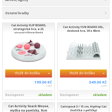
Ostatní hračky
Cat Activity FLIP BOARD,
Cat Activity FUN BOARD XXL,
strategická hra, ø 23,
desková hra, 30 x 40cm
vínová/růžová/šedá
Vložit do košíku
Vložit do košíku
199.00 Kč
549.00 Kč
s DPH
s DPH
Dostupnost
skladem
Dostupnost
skladem
Cat Activity Snack Mouse,
Catnipová 5 / 15 cm, HipHop Cat
myška na pamlsky, 9cm
(kočička s peříčky)