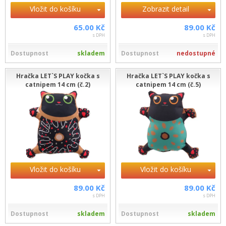
Vložit do košíku
Zobrazit detail
65.00 Kč
89.00 Kč
s DPH
s DPH
Dostupnost
skladem
Dostupnost
nedostupné
Hračka LET`S PLAY kočka s
Hračka LET`S PLAY kočka s
catnipem 14 cm (č.2)
catnipem 14 cm (č.5)
Vložit do košíku
Vložit do košíku
89.00 Kč
89.00 Kč
s DPH
s DPH
Dostupnost
skladem
Dostupnost
skladem