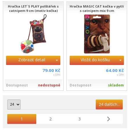
Hračka LET`S PLAY polštářek s
Hračka MAGIC CAT kočka v pytli
catnipem 9 cm (motiv kočka)
s catnipem mix 9 cm
Zobrazit detail
Vložit do košíku
79.00 Kč
64.00 Kč
s DPH
s DPH
Dostupnost
nedostupné
Dostupnost
skladem
24 dalších...
1
2
3