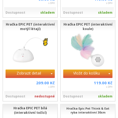
s DPH
s DPH
Dostupnost
skladem
Dostupnost
skladem
Hračka EPIC PET (interaktivní
Hračka EPIC PET (interaktivní
motýl létají)
koule)
Zobrazit detail
Vložit do košíku
209.00 Kč
119.00 Kč
s DPH
s DPH
Dostupnost
nedostupné
Dostupnost
skladem
Hračka EPIC PET bílá
Hračka Epic Pet Think & Eat
(interaktivní točící)
ryba interaktivní 30cm