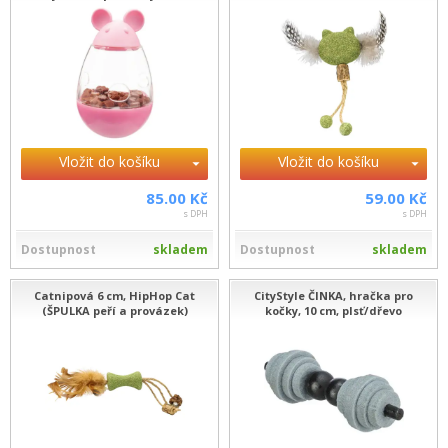
Vložit do košíku
Vložit do košíku
85.00 Kč
59.00 Kč
s DPH
s DPH
Dostupnost
skladem
Dostupnost
skladem
Catnipová 6 cm, HipHop Cat
CityStyle ČINKA, hračka pro
(ŠPULKA peří a provázek)
kočky, 10 cm, plsť/dřevo