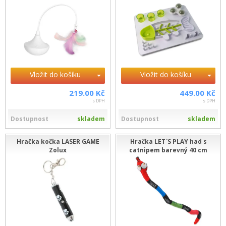
Vložit do košíku
Vložit do košíku
219.00 Kč
449.00 Kč
s DPH
s DPH
Dostupnost
skladem
Dostupnost
skladem
Hračka kočka LASER GAME
Hračka LET`S PLAY had s
Zolux
catnipem barevný 40 cm