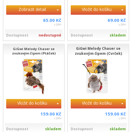
Zobrazit detail
Vložit do košíku
65.00 Kč
69.00 Kč
s DPH
s DPH
Dostupnost
nedostupné
Dostupnost
skladem
GiGwi Melody Chaser se
GiGwi Melody Chaser se
zvukovým čipem (Ptáček)
zvukovým čipem (Cvrček)
Vložit do košíku
Vložit do košíku
159.00 Kč
159.00 Kč
s DPH
s DPH
Dostupnost
skladem
Dostupnost
skladem