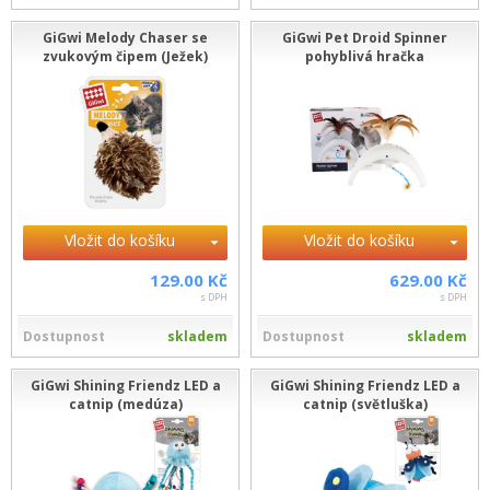
GiGwi Melody Chaser se
GiGwi Pet Droid Spinner
zvukovým čipem (Ježek)
pohyblivá hračka
Vložit do košíku
Vložit do košíku
129.00 Kč
629.00 Kč
s DPH
s DPH
Dostupnost
skladem
Dostupnost
skladem
GiGwi Shining Friendz LED a
GiGwi Shining Friendz LED a
catnip (medúza)
catnip (světluška)