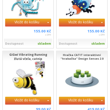
Vložit do košíku
Vložit do košíku
155.00 Kč
155.00 Kč
s DPH
s DPH
Dostupnost
skladem
Dostupnost
skladem
GiGwi Vibrating Running
Hračka CATIT interaktivní
žlutá včela, catnip
''hrabačka'' Design Senses 2.0
Vložit do košíku
Vložit do košíku
99.00 Kč
419.00 Kč