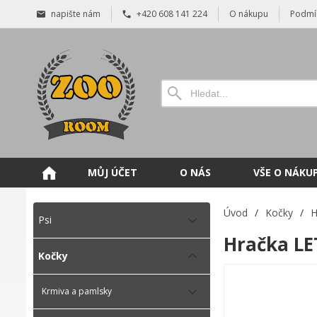
napište nám
+420 608 141 224
O nákupu
Podmí
MŮJ ÚČET
O NÁS
VŠE O NÁKU
Úvod
/
Kočky
/
H
Psi
Hračka LE
Kočky
Krmiva a pamlsky