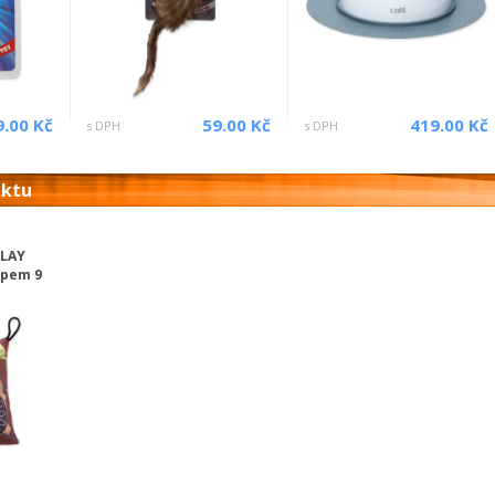
9.00 Kč
59.00 Kč
419.00 Kč
s DPH
s DPH
uktu
PLAY
ipem 9