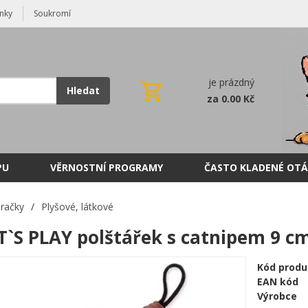
nky
Soukromí
je prázdný
Hledat
za 0.00 Kč
PU
VĚRNOSTNÍ PROGRAMY
ČASTO KLADENÉ OTÁ
račky
/
Plyšové, látkové
T`S PLAY polštářek s catnipem 9 c
Kód produ
EAN kód
Výrobce