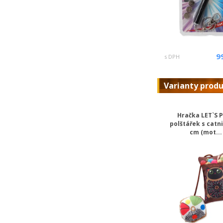
9
s DPH
Varianty prod
Hračka LET`S 
polštářek s catn
cm (mot...