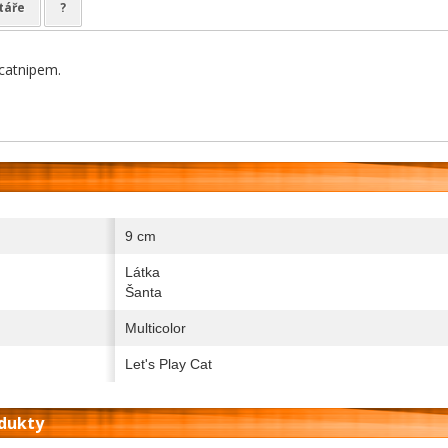
táře
?
catnipem.
9 cm
Látka
Šanta
Multicolor
Let's Play Cat
odukty