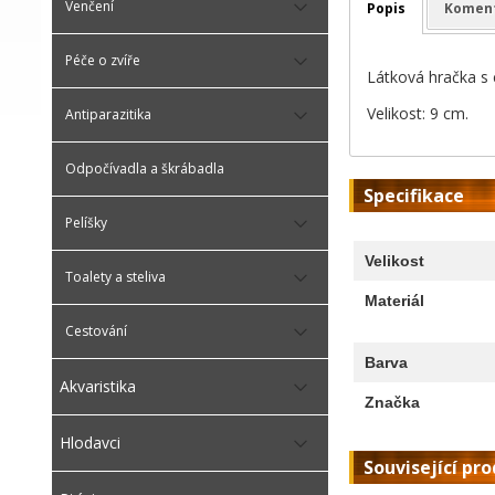
Venčení
Popis
Komen
Péče o zvíře
Látková hračka s 
Velikost: 9 cm.
Antiparazitika
Odpočívadla a škrábadla
Specifikace
Pelíšky
Velikost
Toalety a steliva
Materiál
Cestování
Barva
Akvaristika
Značka
Hlodavci
Související pr