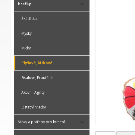
Hračky
Škádlítka
Myšky
Míčky
Plyšové, látkové
Sisalové, Proutěné
Aktivní, Agility
Ostatní hračky
Misky a potřeby pro krmení