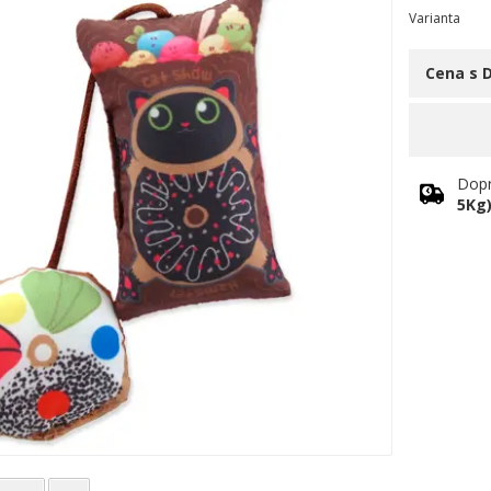
Varianta
Cena s 
Dopr
5Kg