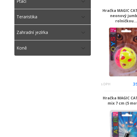
Ptáci
Hračka MAGIC CA
neonový jumb
Teraristika
rolničkou..
Zahradní jezírka
Koně
3
s DPH
Hračka MAGIC CA
mix 7 cm (5 mo