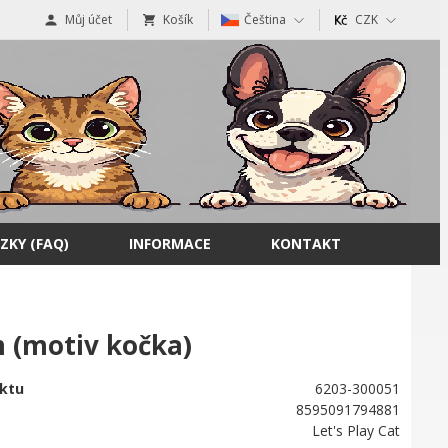
Můj účet
Košík
Čeština
CZK
ZKY (FAQ)
INFORMACE
KONTAKT
m (motiv kočka)
ktu
6203-300051
8595091794881
Let's Play Cat