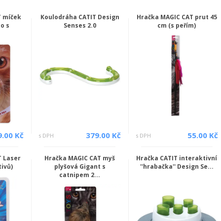
T míček
Koulodráha CATIT Design
Hračka MAGIC CAT prut 45
o s
Senses 2.0
cm (s peřím)
.
9.00 Kč
379.00 Kč
55.00 Kč
s DPH
s DPH
T Laser
Hračka MAGIC CAT myš
Hračka CATIT interaktivní
tivů)
plyšová Gigant s
''hrabačka'' Design Se...
catnipem 2...