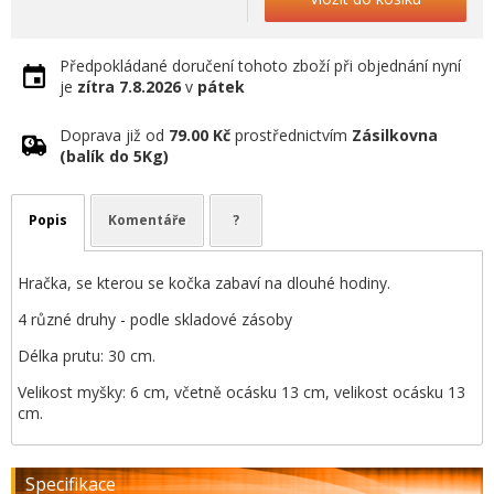
Předpokládané doručení tohoto zboží při objednání nyní
je
zítra
7.8.2026
v
pátek
Doprava již od
79.00 Kč
prostřednictvím
Zásilkovna
(balík do 5Kg)
Popis
Komentáře
?
Hračka, se kterou se kočka zabaví na dlouhé hodiny.
4 různé druhy - podle skladové zásoby
Délka prutu: 30 cm.
Velikost myšky: 6 cm, včetně ocásku 13 cm, velikost ocásku 13
cm.
Specifikace