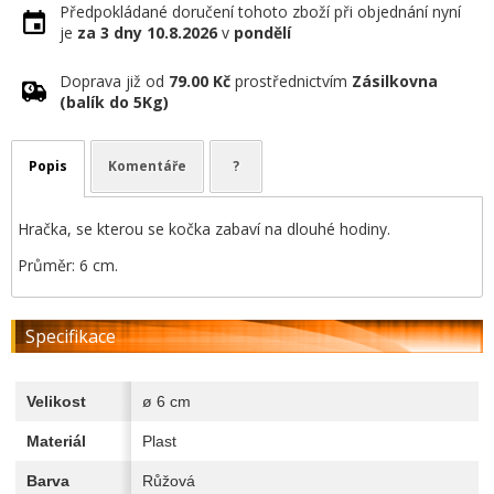
Předpokládané doručení tohoto zboží při objednání nyní
je
za 3 dny
10.8.2026
v
pondělí
Doprava již od
79.00 Kč
prostřednictvím
Zásilkovna
(balík do 5Kg)
Popis
Komentáře
?
Hračka, se kterou se kočka zabaví na dlouhé hodiny.
Průměr: 6 cm.
Specifikace
Velikost
ø 6 cm
Materiál
Plast
Barva
Růžová