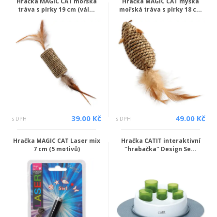
Hračka MAGIC CAT mořská
Hračka MAGIC CAT myška
tráva s pírky 19 cm (vál...
mořská tráva s pírky 18 c...
39.00 Kč
49.00 Kč
s DPH
s DPH
Hračka MAGIC CAT Laser mix
Hračka CATIT interaktivní
7 cm (5 motivů)
''hrabačka'' Design Se...