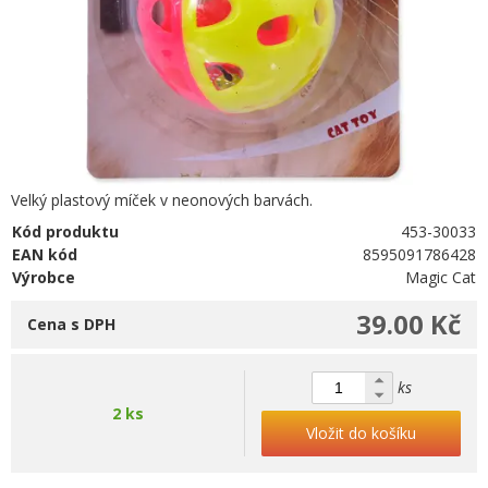
Velký plastový míček v neonových barvách.
Kód produktu
453-30033
EAN kód
8595091786428
Výrobce
Magic Cat
39.00 Kč
Cena s DPH
ks
2 ks
Vložit do košíku