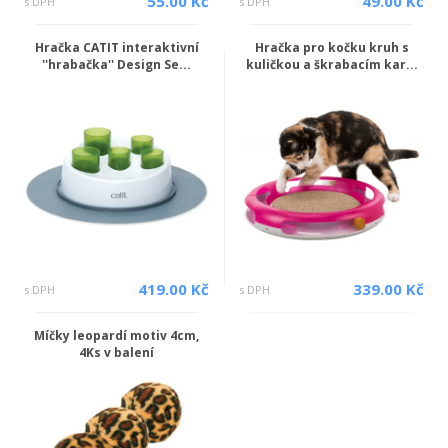
55.00 Kč
49.00 Kč
s DPH
s DPH
Hračka CATIT interaktivní
Hračka pro kočku kruh s
''hrabačka'' Design Se...
kuličkou a škrabacím kar...
419.00 Kč
339.00 Kč
s DPH
s DPH
Míčky leopardí motiv 4cm,
4Ks v balení