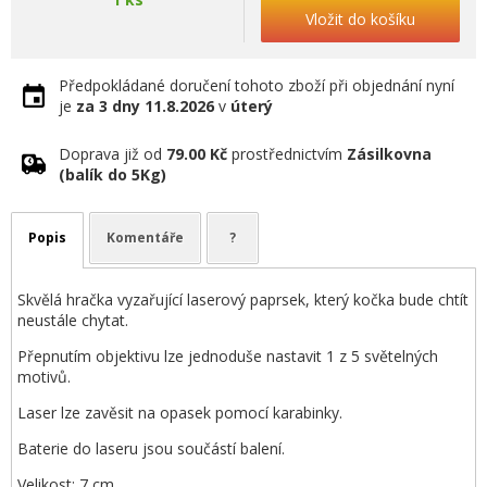
Vložit do košíku
Předpokládané doručení tohoto zboží při objednání nyní
je
za 3 dny
11.8.2026
v
úterý
Doprava již od
79.00 Kč
prostřednictvím
Zásilkovna
(balík do 5Kg)
Popis
Komentáře
?
Skvělá hračka vyzařující laserový paprsek, který kočka bude chtít
neustále chytat.
Přepnutím objektivu lze jednoduše nastavit 1 z 5 světelných
motivů.
Laser lze zavěsit na opasek pomocí karabinky.
Baterie do laseru jsou součástí balení.
Velikost: 7 cm.