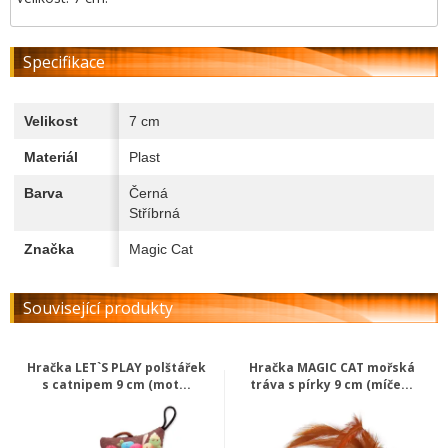
Specifikace
Velikost
7 cm
Materiál
Plast
Barva
Černá
Stříbrná
Značka
Magic Cat
Související produkty
Hračka LET`S PLAY polštářek
Hračka MAGIC CAT mořská
s catnipem 9 cm (mot...
tráva s pírky 9 cm (míče...