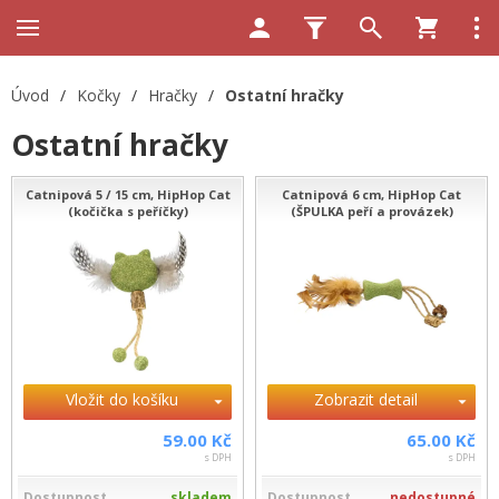
Úvod
/
Kočky
/
Hračky
/
Ostatní hračky
Ostatní hračky
Catnipová 5 / 15 cm, HipHop Cat
Catnipová 6 cm, HipHop Cat
(kočička s peříčky)
(ŠPULKA peří a provázek)
Vložit do košíku
Zobrazit detail
59.00 Kč
65.00 Kč
s DPH
s DPH
Dostupnost
skladem
Dostupnost
nedostupné