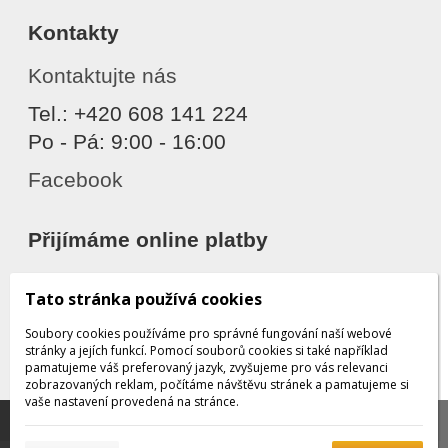
Kontakty
Kontaktujte nás
Tel.: +420 608 141 224
Po - Pá: 9:00 - 16:00
Facebook
Přijímáme online platby
Tato stránka používá cookies
Soubory cookies používáme pro správné fungování naší webové
stránky a jejích funkcí. Pomocí souborů cookies si také například
pamatujeme váš preferovaný jazyk, zvyšujeme pro vás relevanci
zobrazovaných reklam, počítáme návštěvu stránek a pamatujeme si
Děkujeme za důvěru
vaše nastavení provedená na stránce.
Tato stránka používá soubory cookies, které nám
pomáhají poskytovat služby. Používáním našich služeb