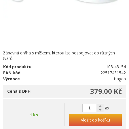
Zábavná dráha s míčkem, kterou lze pospojovat do různých
tvarů.
Kód produktu
103-43154
EAN kód
22517431542
Výrobce
Hagen
379.00 Kč
Cena s DPH
ks
1 ks
Vložit do košíku