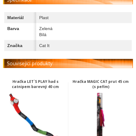
Materiál
Plast
Barva
Zelená
Bílá
Značka
Cat It
Související produkty
Hračka LET`S PLAY had s
Hračka MAGIC CAT prut 45 cm
catnipem barevný 40 cm
(s peřím)