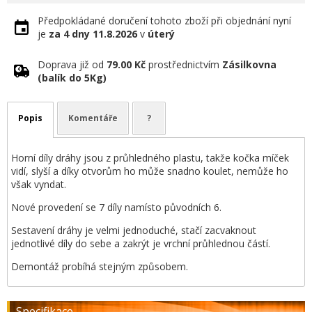
Předpokládané doručení tohoto zboží při objednání nyní
je
za 4 dny
11.8.2026
v
úterý
Doprava již od
79.00 Kč
prostřednictvím
Zásilkovna
(balík do 5Kg)
Popis
Komentáře
?
Horní díly dráhy jsou z průhledného plastu, takže kočka míček
vidí, slyší a díky otvorům ho může snadno koulet, nemůže ho
však vyndat.
Nové provedení se 7 díly namísto původních 6.
Sestavení dráhy je velmi jednoduché, stačí zacvaknout
jednotlivé díly do sebe a zakrýt je vrchní průhlednou částí.
Demontáž probíhá stejným způsobem.
Specifikace