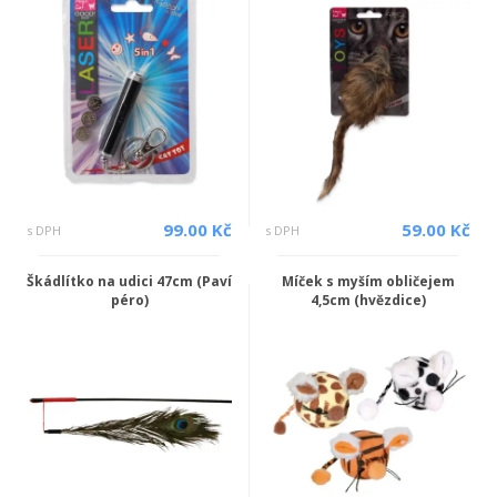
99.00 Kč
59.00 Kč
s DPH
s DPH
Škádlítko na udici 47cm (Paví
Míček s myším obličejem
péro)
4,5cm (hvězdice)