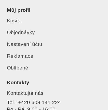
Můj profil
Košík
Objednávky
Nastavení účtu
Reklamace
Oblíbené
Kontakty
Kontaktujte nás
Tel.: +420 608 141 224
Po - Pá: 9:00 - 16:00