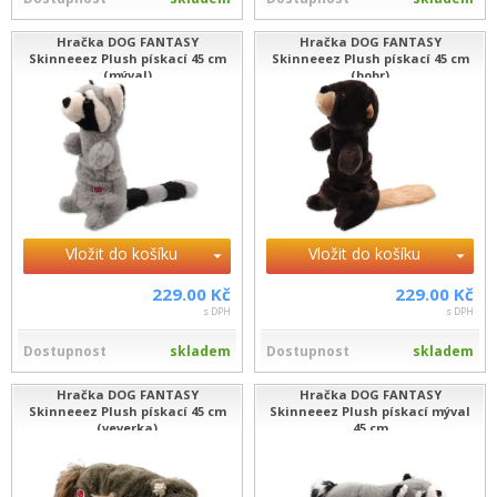
Hračka DOG FANTASY
Hračka DOG FANTASY
Skinneeez Plush pískací 45 cm
Skinneeez Plush pískací 45 cm
(mýval)
(bobr)
Vložit do košíku
Vložit do košíku
229.00 Kč
229.00 Kč
s DPH
s DPH
Dostupnost
skladem
Dostupnost
skladem
Hračka DOG FANTASY
Hračka DOG FANTASY
Skinneeez Plush pískací 45 cm
Skinneeez Plush pískací mýval
(veverka)
45 cm