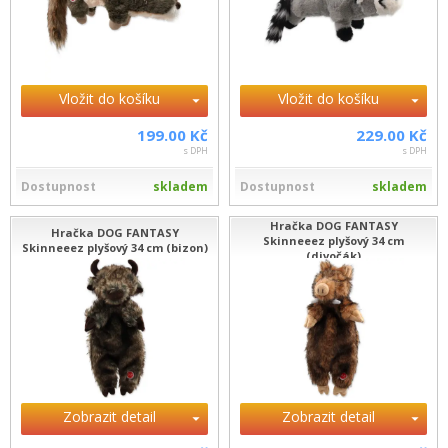
Vložit do košíku
Vložit do košíku
199.00 Kč
229.00 Kč
s DPH
s DPH
Dostupnost
skladem
Dostupnost
skladem
Hračka DOG FANTASY
Hračka DOG FANTASY
Skinneeez plyšový 34 cm
Skinneeez plyšový 34 cm (bizon)
(divočák)
Zobrazit detail
Zobrazit detail