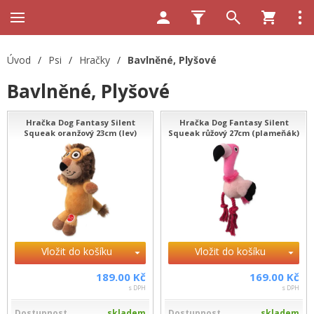
Úvod
/
Psi
/
Hračky
/
Bavlněné, Plyšové
Bavlněné, Plyšové
Hračka Dog Fantasy Silent
Hračka Dog Fantasy Silent
Squeak oranžový 23cm (lev)
Squeak růžový 27cm (plameňák)
Vložit do košíku
Vložit do košíku
189.00 Kč
169.00 Kč
s DPH
s DPH
Dostupnost
skladem
Dostupnost
skladem