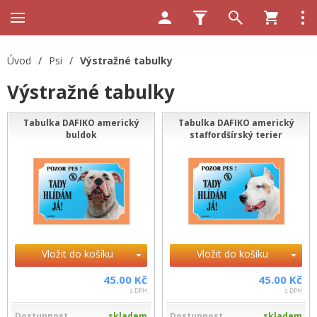
Úvod
/
Psi
/
Výstražné tabulky
Výstražné tabulky
Tabulka DAFIKO americký
Tabulka DAFIKO americký
buldok
staffordšírský terier
Vložit do košíku
Vložit do košíku
45.00 Kč
45.00 Kč
s DPH
s DPH
Dostupnost
skladem
Dostupnost
skladem