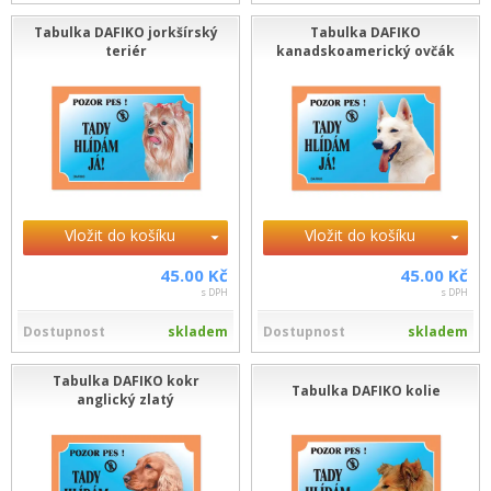
Tabulka DAFIKO jorkšírský
Tabulka DAFIKO
teriér
kanadskoamerický ovčák
Vložit do košíku
Vložit do košíku
45.00 Kč
45.00 Kč
s DPH
s DPH
Dostupnost
skladem
Dostupnost
skladem
Tabulka DAFIKO kokr
Tabulka DAFIKO kolie
anglický zlatý