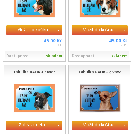
Vložit do košíku
Vložit do košíku
45.00 Kč
45.00 Kč
s DPH
s DPH
Dostupnost
skladem
Dostupnost
skladem
Tabulka DAFIKO boxer
Tabulka DAFIKO čivava
Zobrazit detail
Vložit do košíku