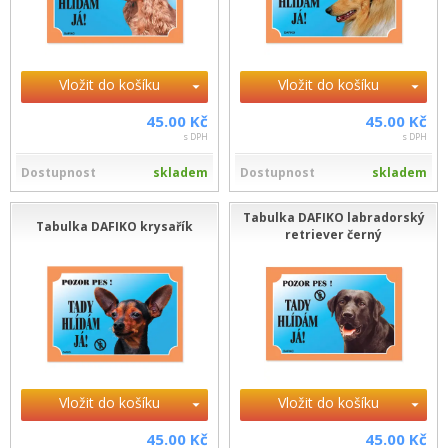
Vložit do košíku
Vložit do košíku
45.00 Kč
45.00 Kč
s DPH
s DPH
Dostupnost
skladem
Dostupnost
skladem
Tabulka DAFIKO labradorský
Tabulka DAFIKO krysařík
retriever černý
Vložit do košíku
Vložit do košíku
45.00 Kč
45.00 Kč