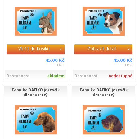
Vložit do košíku
Zobrazit detail
45.00 Kč
45.00 Kč
s DPH
s DPH
Dostupnost
skladem
Dostupnost
nedostupné
Tabulka DAFIKO jezevčík
Tabulka DAFIKO jezevčík
dlouhosrstý
drsnosrstý