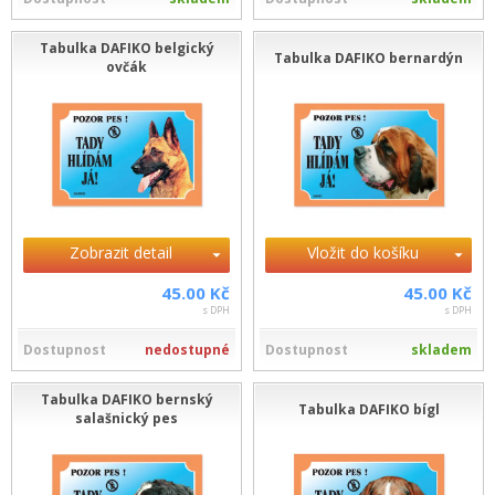
Tabulka DAFIKO belgický
Tabulka DAFIKO bernardýn
ovčák
Zobrazit detail
Vložit do košíku
45.00 Kč
45.00 Kč
s DPH
s DPH
Dostupnost
nedostupné
Dostupnost
skladem
Tabulka DAFIKO bernský
Tabulka DAFIKO bígl
salašnický pes