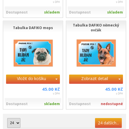
s DPH
s DPH
Dostupnost
skladem
Dostupnost
skladem
Tabulka DAFIKO německý
Tabulka DAFIKO mops
ovčák
Vložit do košíku
Zobrazit detail
45.00 Kč
45.00 Kč
s DPH
s DPH
Dostupnost
skladem
Dostupnost
nedostupné
24 dalších...