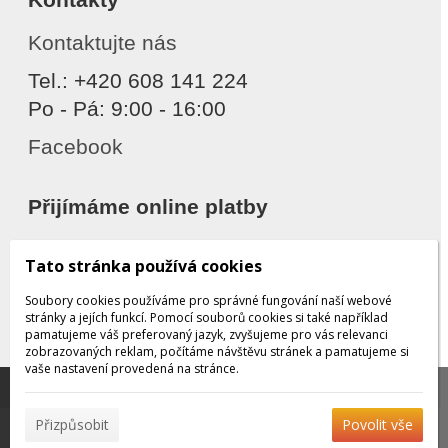
Kontaktujte nás
Tel.: +420 608 141 224
Po - Pá: 9:00 - 16:00
Facebook
Přijímáme online platby
Tato stránka používá cookies
Soubory cookies používáme pro správné fungování naší webové
stránky a jejích funkcí. Pomocí souborů cookies si také například
pamatujeme váš preferovaný jazyk, zvyšujeme pro vás relevanci
zobrazovaných reklam, počítáme návštěvu stránek a pamatujeme si
Děkujeme za důvěru
vaše nastavení provedená na stránce.
Tato stránka používá soubory cookies, které nám
pomáhají poskytovat služby. Používáním našich služeb
✖
Přizpůsobit
Povolit vše
vyjadřujete souhlas s používáním souborů cookies.
Více
© 2026 WEXBO |
www.wexbo.com
|
Přihlásit
informací naleznete zde.