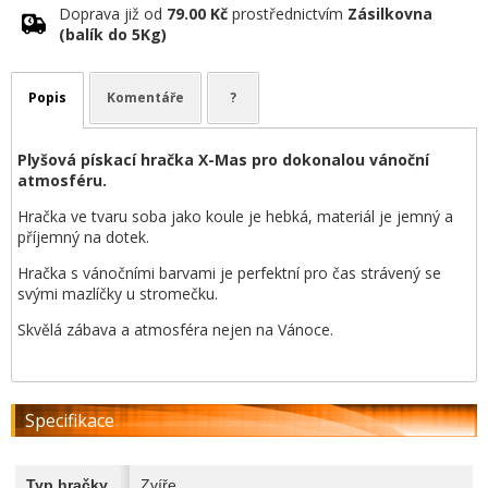
Doprava již od
79.00 Kč
prostřednictvím
Zásilkovna
(balík do 5Kg)
Popis
Komentáře
?
Plyšová pískací hračka X-Mas pro dokonalou vánoční
atmosféru.
Hračka ve tvaru soba jako koule je hebká, materiál je jemný a
příjemný na dotek.
Hračka s vánočními barvami je perfektní pro čas strávený se
svými mazlíčky u stromečku.
Skvělá zábava a atmosféra nejen na Vánoce.
Specifikace
Typ hračky
Zvíře