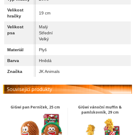
Velikost
19 cm
hračky
Velikost
Malý
psa
Střední
Velký
Materiál
Plyš
Barva
Hnědá
Značka
JK Animals
Související produkty
GiGwi pan Perníček, 25 cm
GiGwi vánoční muffin &
pamlskovník, 29 cm