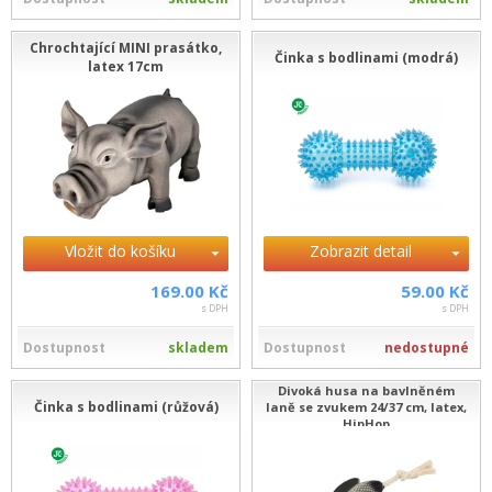
Chrochtající MINI prasátko,
Činka s bodlinami (modrá)
latex 17cm
Vložit do košíku
Zobrazit detail
169.00 Kč
59.00 Kč
s DPH
s DPH
Dostupnost
skladem
Dostupnost
nedostupné
Divoká husa na bavlněném
Činka s bodlinami (růžová)
laně se zvukem 24/37 cm, latex,
HipHop