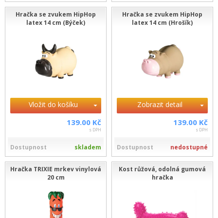
Hračka se zvukem HipHop
Hračka se zvukem HipHop
latex 14 cm (Býček)
latex 14 cm (Hrošík)
Vložit do košíku
Zobrazit detail
139.00 Kč
139.00 Kč
s DPH
s DPH
Dostupnost
skladem
Dostupnost
nedostupné
Hračka TRIXIE mrkev vinylová
Kost růžová, odolná gumová
20 cm
hračka