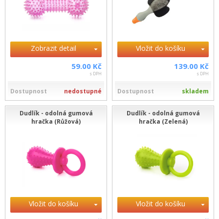
Zobrazit detail
Vložit do košíku
59.00 Kč
139.00 Kč
s DPH
s DPH
Dostupnost
nedostupné
Dostupnost
skladem
Dudlík - odolná gumová
Dudlík - odolná gumová
hračka (Růžová)
hračka (Zelená)
Vložit do košíku
Vložit do košíku