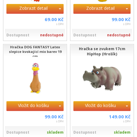
Zobrazit detail
Zobrazit detail
69.00 Kč
99.00 Kč
s DPH
s DPH
Dostupnost
nedostupné
Dostupnost
nedostupné
Hračka DOG FANTASY Latex
Hračka se zvukem 17cm
slepice kvokající mix barev 19
HipHop (Hrošík)
cm
Vložit do košíku
Vložit do košíku
99.00 Kč
149.00 Kč
s DPH
s DPH
Dostupnost
skladem
Dostupnost
skladem