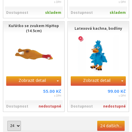
s DPH
s DPH
Dostupnost
skladem
Dostupnost
skladem
Kuřátko se zvukem HipHop
Latexová kachna, bodliny
(14.5cm)
Zobrazit detail
Zobrazit detail
55.00 Kč
99.00 Kč
s DPH
s DPH
Dostupnost
nedostupné
Dostupnost
nedostupné
24 dalších...