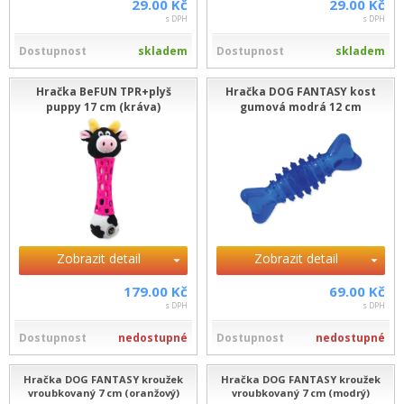
29.00 Kč
29.00 Kč
s DPH
s DPH
Dostupnost
skladem
Dostupnost
skladem
Hračka BeFUN TPR+plyš
Hračka DOG FANTASY kost
puppy 17 cm (kráva)
gumová modrá 12 cm
Zobrazit detail
Zobrazit detail
179.00 Kč
69.00 Kč
s DPH
s DPH
Dostupnost
nedostupné
Dostupnost
nedostupné
Hračka DOG FANTASY kroužek
Hračka DOG FANTASY kroužek
vroubkovaný 7 cm (oranžový)
vroubkovaný 7 cm (modrý)