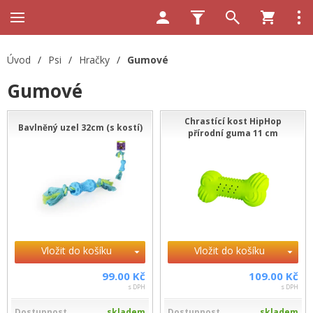
Úvod
/
Psi
/
Hračky
/
Gumové
Gumové
Chrastící kost HipHop
Bavlněný uzel 32cm (s kostí)
přírodní guma 11 cm
Vložit do košíku
Vložit do košíku
99.00 Kč
109.00 Kč
s DPH
s DPH
Dostupnost
skladem
Dostupnost
skladem