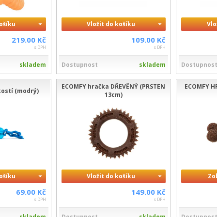
košíku
Vložit do košíku
Vlo
219.00 Kč
109.00 Kč
s DPH
s DPH
skladem
Dostupnost
skladem
Dostupnos
ECOMFY hračka DŘEVĚNÝ (PRSTEN
ECOMFY H
kostí (modrý)
13cm)
košíku
Vložit do košíku
Zo
69.00 Kč
149.00 Kč
s DPH
s DPH
skladem
Dostupnost
skladem
Dostupnos