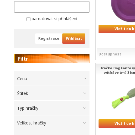
pamatovat si přihlášení
Vložit do 
Registrace
Přihlásit
Dostupnost
Filtr
Hračka Dog Fantasy 
svítící ve tmě 31c
Cena
Štítek
Typ hračky
Velikost hračky
Vložit do 