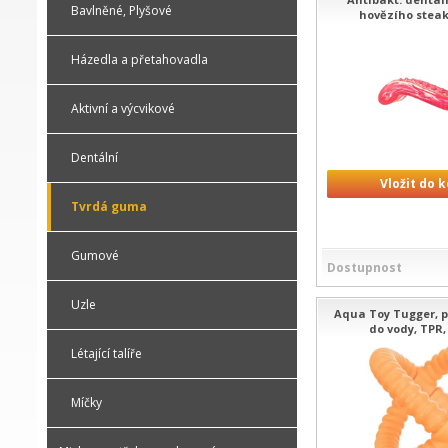
Bavlněné, Plyšové
hovězího steak
Házedla a přetahovadla
Aktivní a výcvikové
Dentální
Vložit do 
Tvrdá guma
Gumové
Dostupnost
Uzle
Aqua Toy Tugger, p
do vody, TPR,
Létající talíře
Míčky