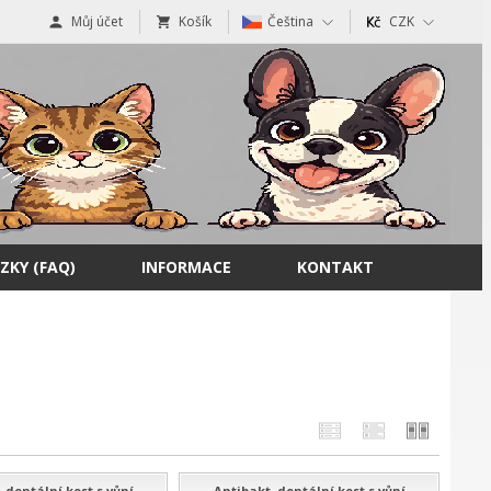
Můj účet
Košík
Čeština
CZK
ZKY (FAQ)
INFORMACE
KONTAKT
 dentální kost s vůní
Antibakt. dentální kost s vůní