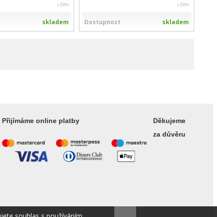
s DPH
s DPH
t
skladem
Dostupnost
skladem
Přijímáme online platby
Děkujeme
za důvěru
ujete souhlas s používáním