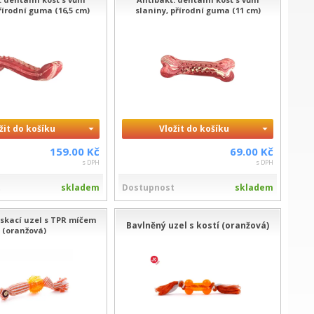
řírodní guma (16,5 cm)
slaniny, přírodní guma (11 cm)
žit do košíku
Vložit do košíku
159.00 Kč
69.00 Kč
s DPH
s DPH
t
skladem
Dostupnost
skladem
ískací uzel s TPR míčem
Bavlněný uzel s kostí (oranžová)
(oranžová)