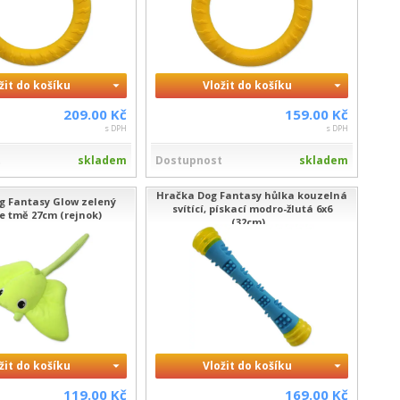
žit do košíku
Vložit do košíku
209.00 Kč
159.00 Kč
s DPH
s DPH
t
skladem
Dostupnost
skladem
Hračka Dog Fantasy hůlka kouzelná
g Fantasy Glow zelený
svítící, pískací modro-žlutá 6x6
 ve tmě 27cm (rejnok)
(32cm)...
žit do košíku
Vložit do košíku
119.00 Kč
169.00 Kč