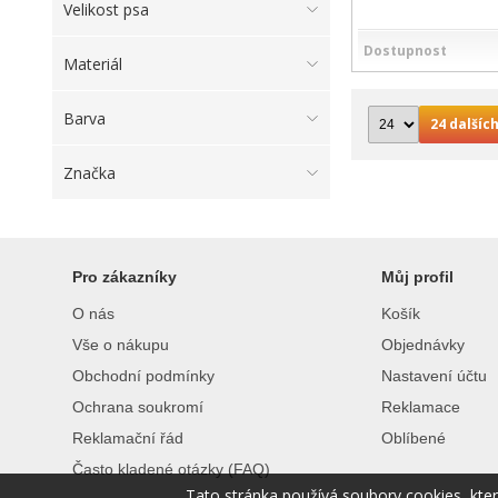
Velikost psa
Dostupnost
Materiál
Barva
24 dalších
Značka
Pro zákazníky
Můj profil
O nás
Košík
Vše o nákupu
Objednávky
Obchodní podmínky
Nastavení účtu
Ochrana soukromí
Reklamace
Reklamační řád
Oblíbené
Často kladené otázky (FAQ)
Tato stránka používá soubory cookies, kte