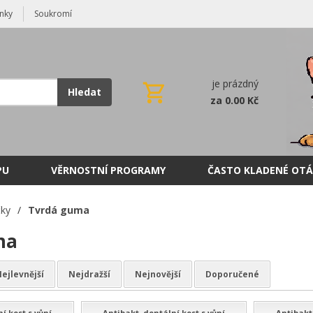
nky
Soukromí
je prázdný
Hledat
za 0.00 Kč
PU
VĚRNOSTNÍ PROGRAMY
ČASTO KLADENÉ OTÁ
čky
/
Tvrdá guma
ma
ejlevnější
Nejdražší
Nejnovější
Doporučené
í kost s vůní
Antibakt. dentální kost s vůní
Antibakt.