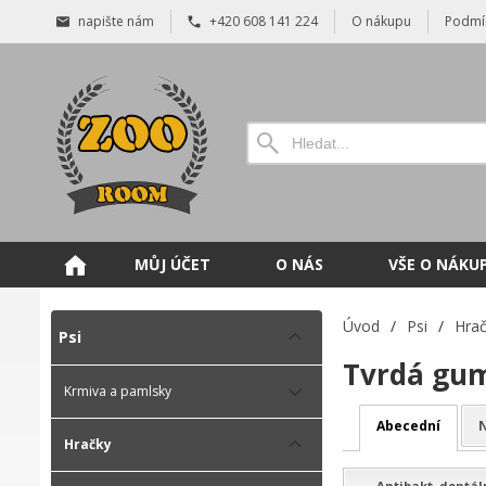
napište nám
+420 608 141 224
O nákupu
Podmí
MŮJ ÚČET
O NÁS
VŠE O NÁKU
Úvod
/
Psi
/
Hra
Psi
Tvrdá gu
Krmiva a pamlsky
Abecední
N
Hračky
Antibakt. dentáln