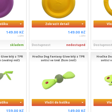
košíku
Zobrazit detail
Vlo
149.00 Kč
149.00 Kč
s DPH
s DPH
skladem
Dostupnost
nedostupné
Dostupnos
Glow bílý z TPR
Hračka Dog Fantasy Glow bílý z TPR
Hračka Do
m (oválný míč)
svítící ve tmě 25cm (míč)
svítící
košíku
Vložit do košíku
Vlo
159.00 Kč
149.00 Kč