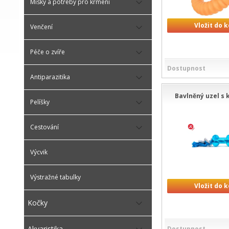
Misky a potřeby pro krmení
Vložit do 
Venčení
Péče o zvíře
Dostupnost
Antiparazitika
Bavlněný uzel s 
Pelíšky
Cestování
Výcvik
Výstražné tabulky
Vložit do 
Kočky
Akvaristika
Dostupnost