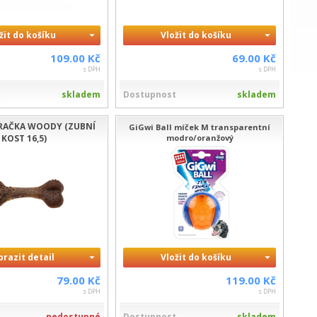
žit do košíku
Vložit do košíku
109.00 Kč
69.00 Kč
s DPH
s DPH
t
skladem
Dostupnost
skladem
RAČKA WOODY (ZUBNÍ
GiGwi Ball míček M transparentní
KOST 16,5)
modro/oranžový
brazit detail
Vložit do košíku
79.00 Kč
119.00 Kč
s DPH
s DPH
t
nedostupné
Dostupnost
skladem