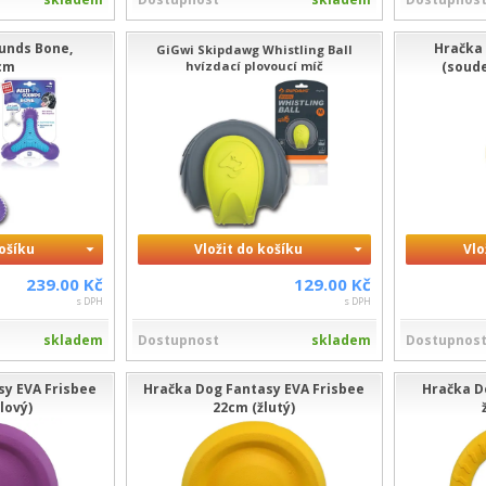
ounds Bone,
Hračka
GiGwi Skipdawg Whistling Ball
cm
hvízdací plovoucí míč
(soude
košíku
Vložit do košíku
Vlo
239.00 Kč
129.00 Kč
s DPH
s DPH
skladem
Dostupnost
skladem
Dostupnos
sy EVA Frisbee
Hračka Dog Fantasy EVA Frisbee
Hračka D
lový)
22cm (žlutý)