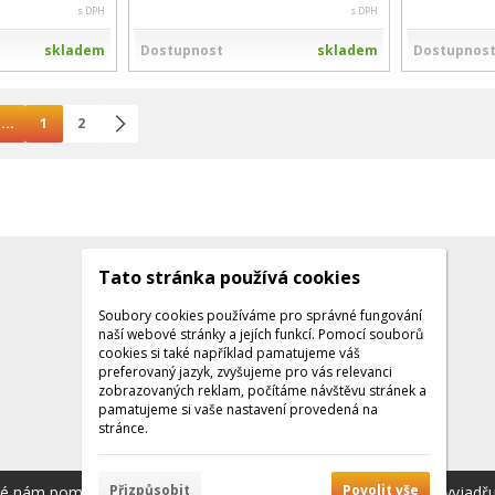
s DPH
s DPH
skladem
Dostupnost
skladem
Dostupnos
...
1
2
Tato stránka používá cookies
Kontakty
Kontaktujte nás
Soubory cookies používáme pro správné fungování
naší webové stránky a jejích funkcí. Pomocí souborů
Tel.: +420 608 141 224
cookies si také například pamatujeme váš
preferovaný jazyk, zvyšujeme pro vás relevanci
Po - Pá: 9:00 - 16:00
zobrazovaných reklam, počítáme návštěvu stránek a
Facebook
pamatujeme si vaše nastavení provedená na
stránce.
Přizpůsobit
Povolit vše
ré nám pomáhají poskytovat služby. Používáním našich služeb vyjadř