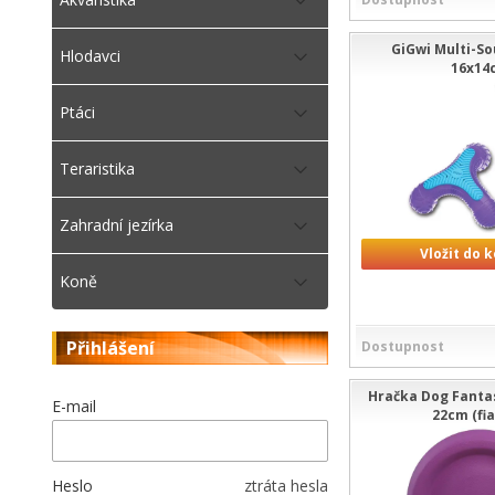
GiGwi Multi-S
Hlodavci
16x14
Ptáci
Teraristika
Zahradní jezírka
Vložit do 
Koně
Přihlášení
Dostupnost
Hračka Dog Fanta
E-mail
22cm (fia
Heslo
ztráta hesla