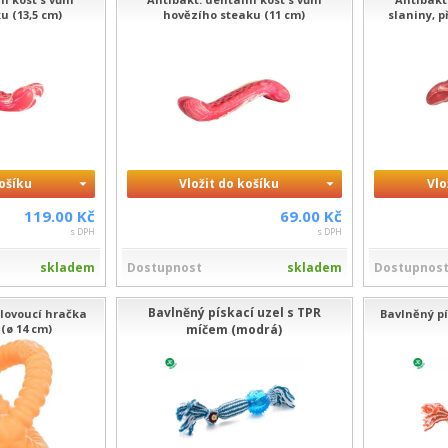
u (13,5 cm)
hovězího steaku (11 cm)
slaniny, p
košíku
Vložit do košíku
Vlo
119.00 Kč
69.00 Kč
s DPH
s DPH
skladem
Dostupnost
skladem
Dostupnos
Bavlněný pískací uzel s TPR
lovoucí hračka
Bavlněný p
 (ø 14 cm)
míčem (modrá)