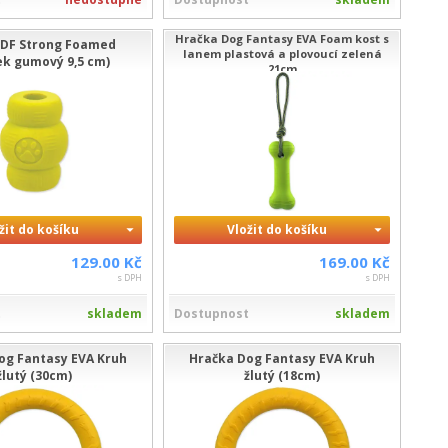
Hračka Dog Fantasy EVA Foam kost s
 DF Strong Foamed
lanem plastová a plovoucí zelená
k gumový 9,5 cm)
21cm
žit do košíku
Vložit do košíku
129.00 Kč
169.00 Kč
s DPH
s DPH
t
skladem
Dostupnost
skladem
og Fantasy EVA Kruh
Hračka Dog Fantasy EVA Kruh
žlutý (30cm)
žlutý (18cm)