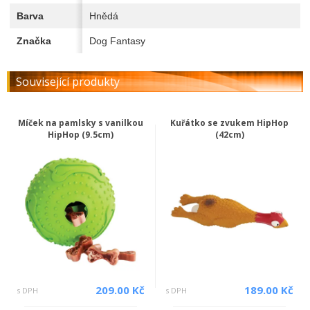
Barva
Hnědá
Značka
Dog Fantasy
Související produkty
Míček na pamlsky s vanilkou
Kuřátko se zvukem HipHop
HipHop (9.5cm)
(42cm)
209.00 Kč
189.00 Kč
s DPH
s DPH