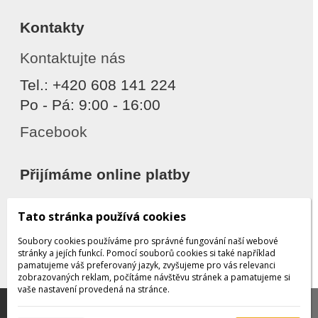
Kontakty
Kontaktujte nás
Tel.: +420 608 141 224
Po - Pá: 9:00 - 16:00
Facebook
Přijímáme online platby
Tato stránka používá cookies
Soubory cookies používáme pro správné fungování naší webové
stránky a jejích funkcí. Pomocí souborů cookies si také například
pamatujeme váš preferovaný jazyk, zvyšujeme pro vás relevanci
zobrazovaných reklam, počítáme návštěvu stránek a pamatujeme si
Děkujeme za důvěru
vaše nastavení provedená na stránce.
Tato stránka používá soubory cookies, které nám
pomáhají poskytovat služby. Používáním našich služeb