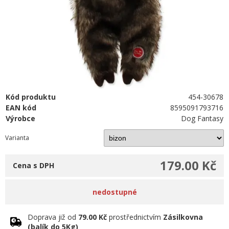
Kód produktu
454-30678
EAN kód
8595091793716
Výrobce
Dog Fantasy
Varianta
179.00 Kč
Cena s DPH
nedostupné
Doprava již od
79.00 Kč
prostřednictvím
Zásilkovna
(balík do 5Kg)