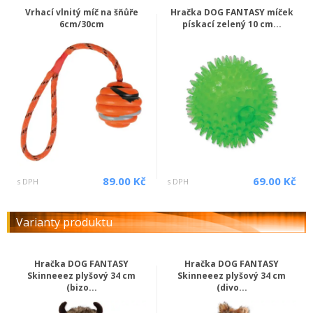
Vrhací vlnitý míč na šňůře
Hračka DOG FANTASY míček
6cm/30cm
pískací zelený 10 cm...
89.00 Kč
69.00 Kč
s DPH
s DPH
Varianty produktu
Hračka DOG FANTASY
Hračka DOG FANTASY
Skinneeez plyšový 34 cm
Skinneeez plyšový 34 cm
(bizo...
(divo...