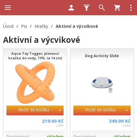
Úvod
/
Psi
/
Hračky
/
Aktivní a výcvikové
Aktivní a výcvikové
Aqua Toy Tugger, plovoucí
Dog Activity Slide
hračka do vody, TPR, (ø 14 cm)
Vložit do košíku
Vložit do košíku
219.00 Kč
349.00 Kč
s DPH
s DPH
Dostupnost
skladem
Dostupnost
skladem