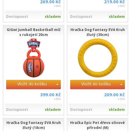
269.00 Kč
219.00 Kč
s DPH
s DPH
Dostupnost
skladem
Dostupnost
skladem
GiGwi Jumball Basketball míč
Hračka Dog Fantasy EVA Kruh
s rukojetí 20cm
žlutý (30cm)
Vložit do košíku
Vložit do košíku
399.00 Kč
209.00 Kč
s DPH
s DPH
Dostupnost
skladem
Dostupnost
skladem
Hračka Dog Fantasy EVA Kruh
Hračka Epic Pet dřevo olivové
žlutý (18cm)
přírodní (M)