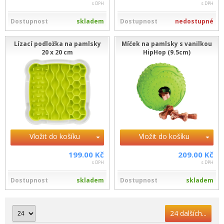
s DPH
s DPH
Dostupnost
skladem
Dostupnost
nedostupné
Lízací podložka na pamlsky
Míček na pamlsky s vanilkou
20 x 20 cm
HipHop (9.5cm)
Vložit do košíku
Vložit do košíku
199.00 Kč
209.00 Kč
s DPH
s DPH
Dostupnost
skladem
Dostupnost
skladem
24 dalších...