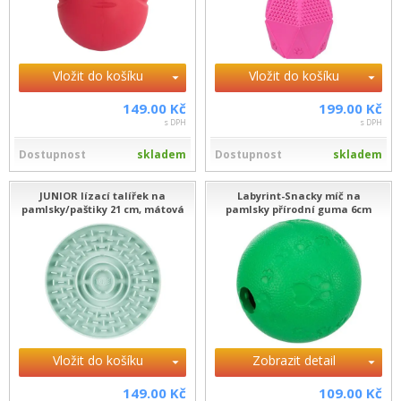
Vložit do košíku
Vložit do košíku
149.00 Kč
199.00 Kč
s DPH
s DPH
Dostupnost
skladem
Dostupnost
skladem
JUNIOR lízací talířek na
Labyrint-Snacky míč na
pamlsky/paštiky 21 cm, mátová
pamlsky přírodní guma 6cm
Vložit do košíku
Zobrazit detail
149.00 Kč
109.00 Kč