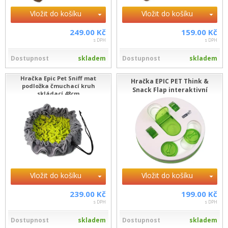
Vložit do košíku
Vložit do košíku
249.00 Kč
159.00 Kč
s DPH
s DPH
Dostupnost
skladem
Dostupnost
skladem
Hračka Epic Pet Sniff mat
Hračka EPIC PET Think &
podložka čmuchací kruh
Snack Flap interaktivní
skládací 48cm
Vložit do košíku
Vložit do košíku
239.00 Kč
199.00 Kč
s DPH
s DPH
Dostupnost
skladem
Dostupnost
skladem