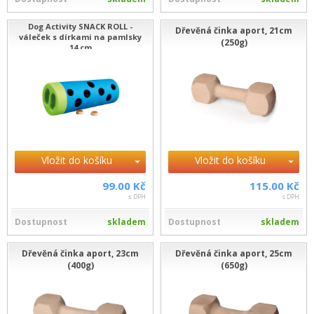
Dog Activity SNACK ROLL -
Dřevěná činka aport, 21cm
váleček s dírkami na pamlsky
(250g)
14 cm
Vložit do košíku
Vložit do košíku
99.00 Kč
115.00 Kč
s DPH
s DPH
Dostupnost
skladem
Dostupnost
skladem
Dřevěná činka aport, 23cm
Dřevěná činka aport, 25cm
(400g)
(650g)