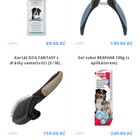
89.00 Kč
199.00 Kč
s DPH
s DPH
Kartáč DOG FANTASY s
Gel zubní BEAPHAR 100g (s
drátky samočistící (S / M)...
aplikátorem)
159.00 Kč
249.00 Kč
s DPH
s DPH