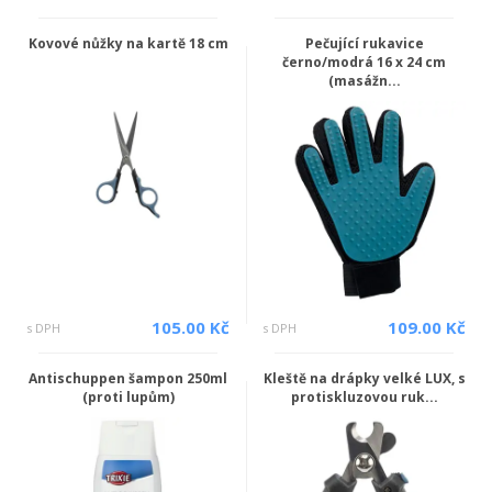
Kovové nůžky na kartě 18 cm
Pečující rukavice
černo/modrá 16 x 24 cm
(masážn...
105.00 Kč
109.00 Kč
s DPH
s DPH
Antischuppen šampon 250ml
Kleště na drápky velké LUX, s
(proti lupům)
protiskluzovou ruk...