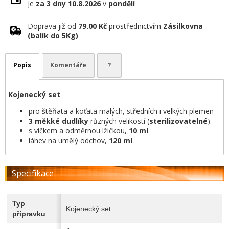
je
za 3 dny
10.8.2026
v
pondělí
Doprava již od
79.00 Kč
prostřednictvím
Zásilkovna
(balík do 5Kg)
Popis
Komentáře
?
Kojenecký set
pro štěňata a koťata malých, středních i velkých plemen
3 měkké dudlíky
různých velikostí (
sterilizovatelné
)
s víčkem a odměrnou lžičkou,
10 ml
láhev na umělý odchov,
120 ml
Specifikace
Typ
Kojenecký set
přípravku