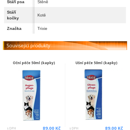
Stáří psa
Štěně
Stáří
Kotě
kočky
Značka
Trixie
Související produkty
Oční péče 50ml (kapky)
Ušní péče 50ml (kapky)
89.00 Kč
89.00 Kč
s DPH
s DPH