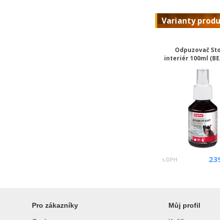
Varianty prod
Odpuzovač Sto
interiér 100ml (B
23
s DPH
Pro zákazníky
Můj profil