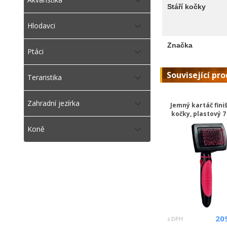
Stáří kočky
Hlodavci
Značka
Ptáci
Související pr
Teraristika
Zahradní jezírka
Jemný kartáč fini
kočky, plastový 7 x
Koně
20
s DPH