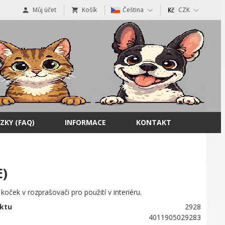
Můj účet
Košík
Čeština
CZK
ZKY (FAQ)
INFORMACE
KONTAKT
E)
oček v rozprašovači pro použití v interiéru.
ktu
2928
4011905029283