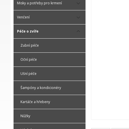
Misky a potřeby pro krmení
Venčení
Péče o zvíře
Zubní péče
Oční péče
Ušní péče
Šampóny a kondicionéry
Kartáče a hřebeny
Nůžky