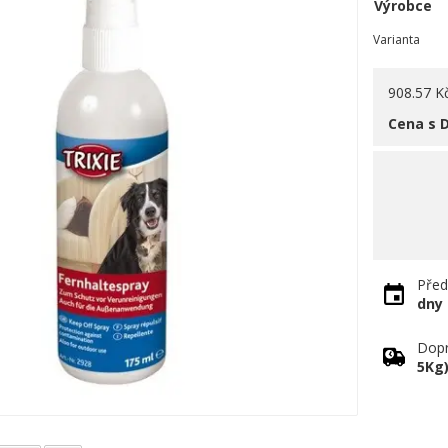
Výrobce
Varianta
908.57 K
Cena s 
Před
dny
Dopr
5Kg