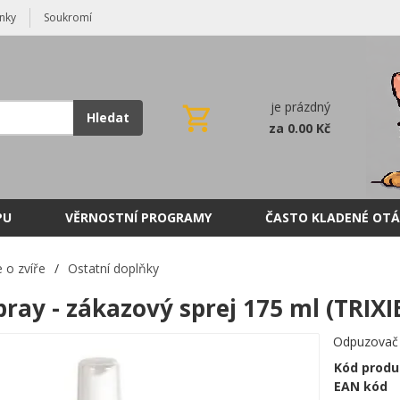
nky
Soukromí
je prázdný
Hledat
za 0.00 Kč
PU
VĚRNOSTNÍ PROGRAMY
ČASTO KLADENÉ OTÁ
 o zvíře
/
Ostatní doplňky
ray - zákazový sprej 175 ml (TRIXI
Odpuzovač k
Kód produ
EAN kód