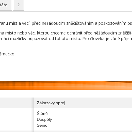
táře
?
ranu míst a věcí, před něžádoucím zněčišťováním a poškozováním psem 
 na místo nebo věc, kterou chceme ochránit před něžádoucím zněčiš
ácí mazlíčky odpuzovat od tohoto místa. Pro člověka je vůně příjem
 Německo
Zákazový sprej
Štěně
Dospělý
Senior