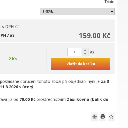
Trixie
č
s DPH
/ l
159.00 Kč
DPH
/ Ks
Ks
2 Ks
Vložit do košíku
pokládané doručení tohoto zboží při objednání nyní je
za 3
11.8.2026
v
úterý
ava již od
79.00 Kč
prostřednictvím
Zásilkovna (balík do
)