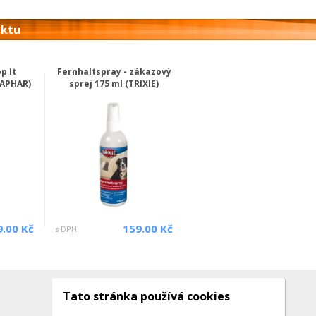
uktu
p It
Fernhaltspray - zákazový
EAPHAR)
sprej 175 ml (TRIXIE)
9.00 Kč
159.00 Kč
s DPH
Tato stránka používá cookies
Kontakty