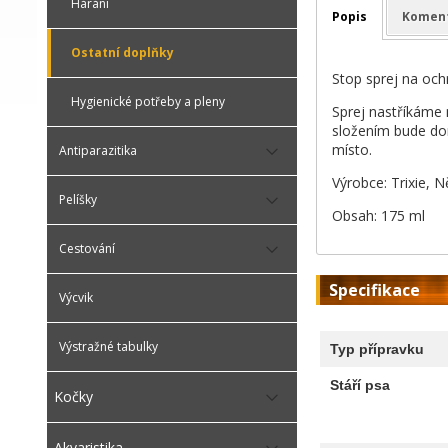
Hárání
Popis
Komen
Ostatní doplňky
Stop sprej na och
Hygienické potřeby a pleny
Sprej nastříkáme
složením bude dom
místo.
Antiparazitika
Výrobce: Trixie,
Pelíšky
Obsah: 175 ml
Cestování
Specifikace
Výcvik
Výstražné tabulky
Typ přípravku
Stáří psa
Kočky
Akvaristika