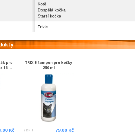
Kotě
Dospělá kočka
Starší kočka
Trixie
odukty
šák pro
TRIXIE šampon pro kočky
 16 ...
250 ml
9.00 Kč
79.00 Kč
s DPH