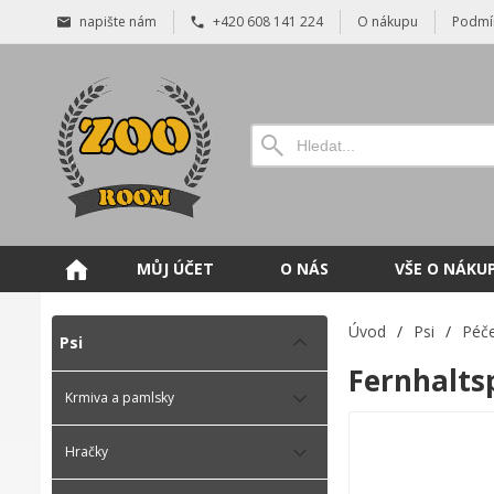
napište nám
+420 608 141 224
O nákupu
Podmí
MŮJ ÚČET
O NÁS
VŠE O NÁKU
Úvod
/
Psi
/
Péče
Psi
Fernhaltsp
Krmiva a pamlsky
Hračky