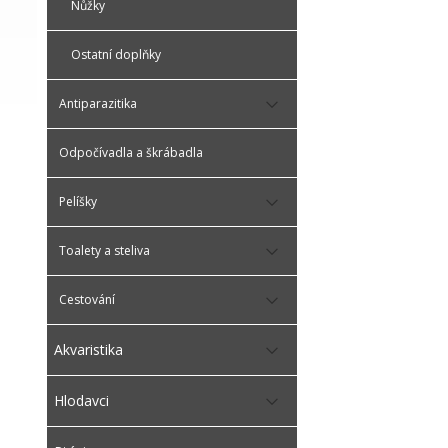
Nůžky
Ostatní doplňky
Antiparazitika
Odpočívadla a škrábadla
Pelíšky
Toalety a steliva
Cestování
Akvaristika
Hlodavci