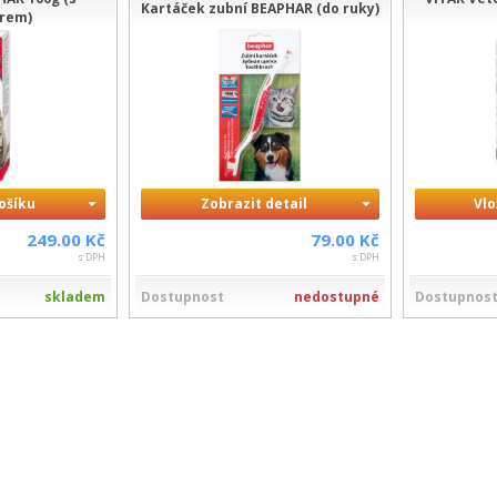
Kartáček zubní BEAPHAR (do ruky)
orem)
košíku
Zobrazit detail
Vlo
249.00 Kč
79.00 Kč
s DPH
s DPH
skladem
Dostupnost
nedostupné
Dostupnos