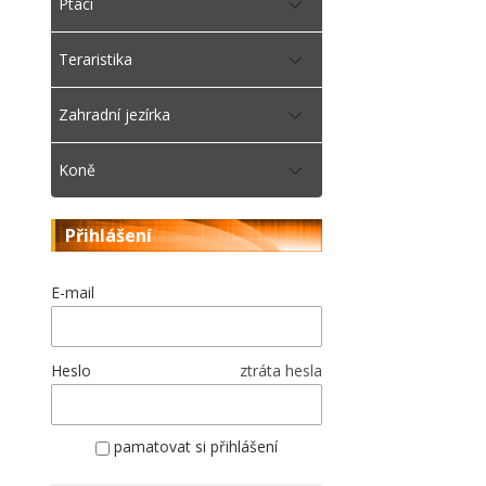
Ptáci
Teraristika
Zahradní jezírka
Koně
Přihlášení
E-mail
Heslo
ztráta hesla
pamatovat si přihlášení