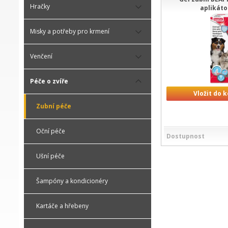
Hračky
aplikát
Misky a potřeby pro krmení
Venčení
Péče o zvíře
Vložit do 
Zubní péče
Oční péče
Dostupnost
Ušní péče
Šampóny a kondicionéry
Kartáče a hřebeny