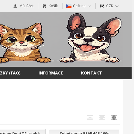
Můj účet
Košík
Čeština
CZK
ZKY (FAQ)
INFORMACE
KONTAKT
erinae DentON sypká
Zubní pasta BEAPHAR 100g