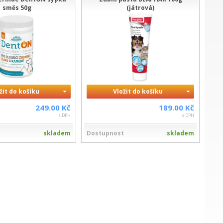
směs 50g
(játrová)
žit do košíku
Vložit do košíku
249.00 Kč
189.00 Kč
s DPH
s DPH
t
skladem
Dostupnost
skladem