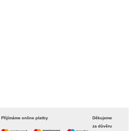
Přijímáme online platby
Děkujeme
za důvěru