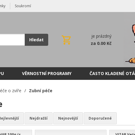
nky
Soukromí
je prázdný
Hledat
za 0.00 Kč
PU
VĚRNOSTNÍ PROGRAMY
ČASTO KLADENÉ OTÁ
éče o zvíře
/
Zubní péče
e
ejlevnější
Nejdražší
Nejnovější
Doporučené
HAR 100g (s
VITAR Vet