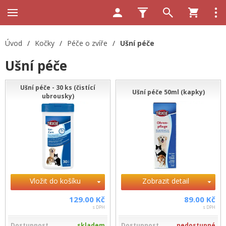
Úvod
/
Kočky
/
Péče o zvíře
/
Ušní péče
Ušní péče
Ušní péče - 30 ks (čistící
Ušní péče 50ml (kapky)
ubrousky)
Vložit do košíku
Zobrazit detail
129.00 Kč
89.00 Kč
s DPH
s DPH
Dostupnost
skladem
Dostupnost
nedostupné