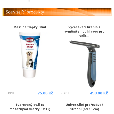
Související produkty
Mast na tlapky 50ml
Vyčesávací hrablo s
výměnitelnou hlavou pro
velk...
75.00 Kč
499.00 Kč
s DPH
s DPH
Tvarovaný ovál (s
Univerzální prořezávač
mosaznými drátky 6 x 12)
střední (6 x 18 cm)