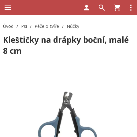
Úvod
/
Psi
/
Péče o zvíře
/
Nůžky
Kleštičky na drápky boční, malé
8 cm