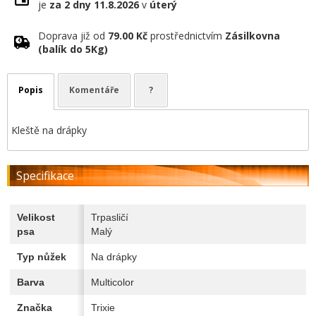
je
za 2 dny
11.8.2026
v
úterý
Doprava již od
79.00 Kč
prostřednictvím
Zásilkovna
(balík do 5Kg)
Popis
Komentáře
?
Kleště na drápky
Specifikace
Velikost
Trpasličí
psa
Malý
Typ nůžek
Na drápky
Barva
Multicolor
Značka
Trixie