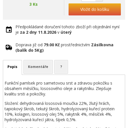
3 Ks
Vložit do košíku
Předpokládané doručení tohoto zboží při objednání nyní
je
za 2 dny
11.8.2026
v
úterý
Doprava již od
79.00 Kč
prostřednictvím
Zásilkovna
(balík do 5Kg)
Popis
Komentáře
?
Funkční pamlsek pro sametovou srst a zdravou pokožku s
obsahem měsíčku, lososového oleje a rakytníku. Zlepšuje
kvalitu srsti a pokožky.
Složení: dehydrovaná lososová moučka 22%, žlutý hrách,
tapiokový škrob, tekutý škrob, hydrolyzovaný kuřecí protein
10%, kolagen, lososový olej 5%, rakytník 4%, měsíček 4%,
hydrolyzovaná kuřecí játra, šípek 0,5%.