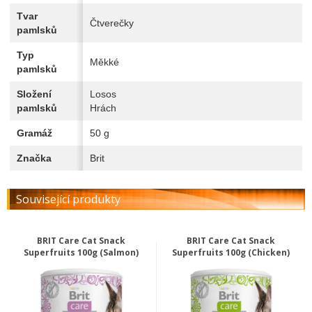
Tvar
Čtverečky
pamlsků
Typ
Měkké
pamlsků
Složení
Losos
pamlsků
Hrách
Gramáž
50 g
Značka
Brit
Související produkty
BRIT Care Cat Snack
BRIT Care Cat Snack
Superfruits 100g (Salmon)
Superfruits 100g (Chicken)