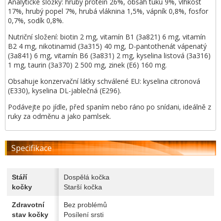
Analytické složky: hrubý protein 26%, obsah tuku 9%, vlhkost
17%, hrubý popel 7%, hrubá vláknina 1,5%, vápník 0,8%, fosfor
0,7%, sodík 0,8%.
Nutriční složení: biotin 2 mg, vitamín B1 (3a821) 6 mg, vitamín
B2 4 mg, nikotinamid (3a315) 40 mg, D-pantothenát vápenatý
(3a841) 6 mg, vitamín B6 (3a831) 2 mg, kyselina listová (3a316)
1 mg, taurin (3a370) 2 500 mg, zinek (E6) 160 mg.
Obsahuje konzervační látky schválené EU: kyselina citronová
(E330), kyselina DL-jablečná (E296).
Podávejte po jídle, před spaním nebo ráno po snídani, ideálně z
ruky za odměnu a jako pamlsek.
Specifikace
Stáří
Dospělá kočka
kočky
Starší kočka
Zdravotní
Bez problémů
stav kočky
Posílení srsti