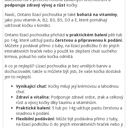
podporuje zdravý vývoj a růst
kočky.
Navíc, Ontario lízací pochoutka je také
bohatá na vitamíny
,
jako jsou vitamín A, B2, B3, B5, D3 a E, které pomáhají
udržovat kočku v kondici.
Ontario lízací pochoutka přichází
v praktickém balení
pěti tub
po 14g, které udržují pastu
čerstvou a připravenou k podání.
Můžete ji podávat přímo z tuby, na lízací podložku či do jiných
interaktivních hraček nebo ji použít ke zlepšení chuti suchého
krmiva, pokud ho vaše kočka odmítá.
A co je nejlepší? Lízací pochoutka je bez umělých barviv a
dochucovadel, takže si můžete být jisti, že vaše kočka dostává
jen to nejlepší.
Vynikající chuť:
Kočky milují její krémovou a lahodnou
chuť.
Zdraví a vitalita:
Podporuje zdravé srdce, zrak a celkový
růst a vývoj kočky díky taurinu a vitamínům.
Praktické balení:
5 tub po 14g udržuje pastu čerstvou a
snadnou k podání.
Flexibilní podávání:
Může být podávána přímo z tuby,
na lízací podložku či do jiných interaktivních hraček nebo ji