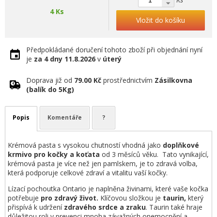
4 Ks
Vložit do košíku
Předpokládané doručení tohoto zboží při objednání nyní
je
za 4 dny
11.8.2026
v
úterý
Doprava již od
79.00 Kč
prostřednictvím
Zásilkovna
(balík do 5Kg)
Popis
Komentáře
?
Krémová pasta s vysokou chutností vhodná jako
doplňkové
krmivo pro kočky a koťata
od 3 měsíců věku. Tato vynikající,
krémová pasta je více než jen pamlskem, je to zdravá volba,
která podporuje celkové zdraví a vitalitu vaší kočky.
Lízací pochoutka Ontario je naplněna živinami, které vaše kočka
potřebuje
pro zdravý život.
Klíčovou složkou je
taurin,
který
přispívá k udržení
zdravého srdce a zraku
. Taurin také hraje
důležitou roli v prevenci mnoha závažných onemocnění a