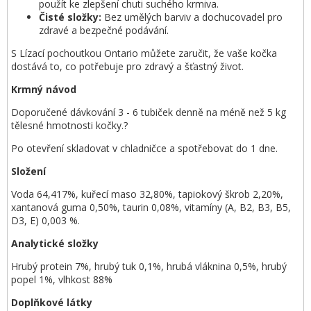
použít ke zlepšení chuti suchého krmiva.
Čisté složky:
Bez umělých barviv a dochucovadel pro
zdravé a bezpečné podávání.
S Lízací pochoutkou Ontario můžete zaručit, že vaše kočka
dostává to, co potřebuje pro zdravý a šťastný život.
Krmný návod
Doporučené dávkování 3 - 6 tubiček denně na méně než 5 kg
tělesné hmotnosti kočky.?
Po otevření skladovat v chladničce a spotřebovat do 1 dne.
Složení
Voda 64,417%, kuřecí maso 32,80%, tapiokový škrob 2,20%,
xantanová guma 0,50%, taurin 0,08%, vitamíny (A, B2, B3, B5,
D3, E) 0,003 %.
Analytické složky
Hrubý protein 7%, hrubý tuk 0,1%, hrubá vláknina 0,5%, hrubý
popel 1%, vlhkost 88%
Doplňkové látky