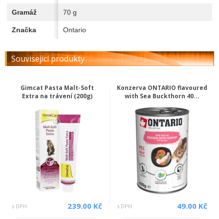
Gramáž
70 g
Značka
Ontario
Související produkty
Gimcat Pasta Malt-Soft
Konzerva ONTARIO flavoured
Extra na trávení (200g)
with Sea Buckthorn 40...
239.00 Kč
49.00 Kč
s DPH
s DPH