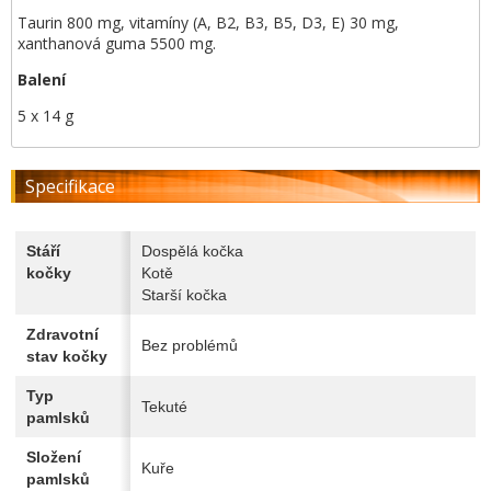
Taurin 800 mg, vitamíny (A, B2, B3, B5, D3, E) 30 mg,
xanthanová guma 5500 mg.
Balení
5 x 14 g
Specifikace
Stáří
Dospělá kočka
kočky
Kotě
Starší kočka
Zdravotní
Bez problémů
stav kočky
Typ
Tekuté
pamlsků
Složení
Kuře
pamlsků