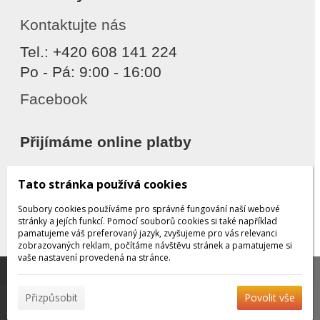
Kontaktujte nás
Tel.: +420 608 141 224
Po - Pá: 9:00 - 16:00
Facebook
Přijímáme online platby
Tato stránka používá cookies
Soubory cookies používáme pro správné fungování naší webové
stránky a jejích funkcí. Pomocí souborů cookies si také například
pamatujeme váš preferovaný jazyk, zvyšujeme pro vás relevanci
zobrazovaných reklam, počítáme návštěvu stránek a pamatujeme si
Děkujeme za důvěru
vaše nastavení provedená na stránce.
Tato stránka používá soubory cookies, které nám
pomáhají poskytovat služby. Používáním našich služeb
✖
Přizpůsobit
Povolit vše
vyjadřujete souhlas s používáním souborů cookies.
Více
© 2026 WEXBO |
www.wexbo.com
|
Přihlásit
informací naleznete zde.