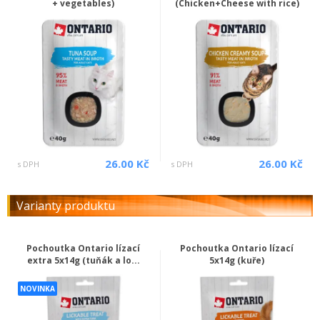
+ vegetables)
(Chicken+Cheese with rice)
26.00 Kč
26.00 Kč
s DPH
s DPH
Varianty produktu
Pochoutka Ontario lízací
Pochoutka Ontario lízací
extra 5x14g (tuňák a lo...
5x14g (kuře)
NOVINKA