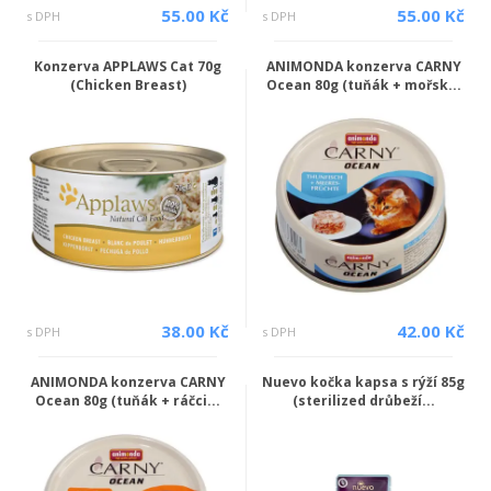
55.00 Kč
55.00 Kč
s DPH
s DPH
Konzerva APPLAWS Cat 70g
ANIMONDA konzerva CARNY
(Chicken Breast)
Ocean 80g (tuňák + mořsk...
38.00 Kč
42.00 Kč
s DPH
s DPH
ANIMONDA konzerva CARNY
Nuevo kočka kapsa s rýží 85g
Ocean 80g (tuňák + ráčci...
(sterilized drůbeží...