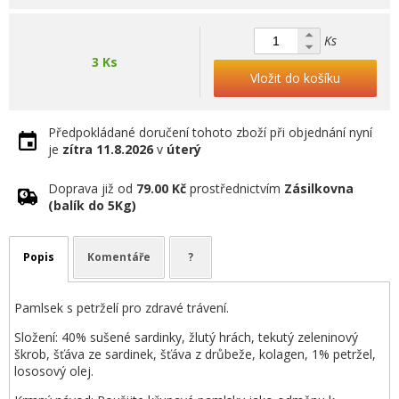
Ks
3 Ks
Vložit do košíku
Předpokládané doručení tohoto zboží při objednání nyní
je
zítra
11.8.2026
v
úterý
Doprava již od
79.00 Kč
prostřednictvím
Zásilkovna
(balík do 5Kg)
Popis
Komentáře
?
Pamlsek s petrželí pro zdravé trávení.
Složení: 40% sušené sardinky, žlutý hrách, tekutý zeleninový
škrob, šťáva ze sardinek, šťáva z drůbeže, kolagen, 1% petržel,
lososový olej.