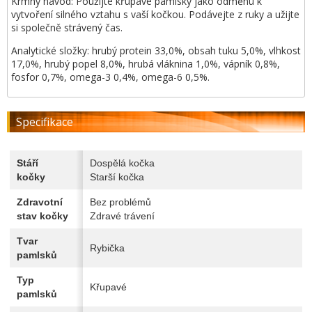
Krmný návod: Použijte křupavé pamlsky jako odměnu k
vytvoření silného vztahu s vaší kočkou. Podávejte z ruky a užijte
si společně strávený čas.
Analytické složky: hrubý protein 33,0%, obsah tuku 5,0%, vlhkost
17,0%, hrubý popel 8,0%, hrubá vláknina 1,0%, vápník 0,8%,
fosfor 0,7%, omega-3 0,4%, omega-6 0,5%.
Specifikace
Stáří
Dospělá kočka
kočky
Starší kočka
Zdravotní
Bez problémů
stav kočky
Zdravé trávení
Tvar
Rybička
pamlsků
Typ
Křupavé
pamlsků