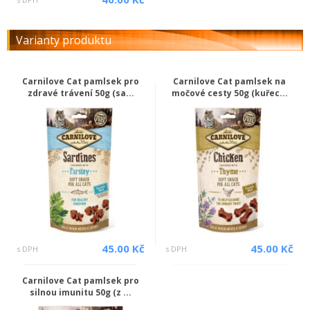
Varianty produktu
Carnilove Cat pamlsek pro
Carnilove Cat pamlsek na
zdravé trávení 50g (sa...
močové cesty 50g (kuřec...
45.00 Kč
45.00 Kč
s DPH
s DPH
Carnilove Cat pamlsek pro
silnou imunitu 50g (z ...