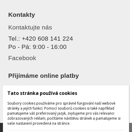
Kontakty
Kontaktujte nás
Tel.: +420 608 141 224
Po - Pá: 9:00 - 16:00
Facebook
Přijímáme online platby
Tato stránka používá cookies
Soubory cookies používáme pro správné fungování naší webové
stránky a jejích funkcí. Pomocí souborů cookies si také například
pamatujeme váš preferovaný jazyk, zvyšujeme pro vás relevanci
zobrazovaných reklam, počítáme návštěvu stránek a pamatujeme si
Děkujeme za důvěru
vaše nastavení provedená na stránce.
Tato stránka používá soubory cookies, které nám