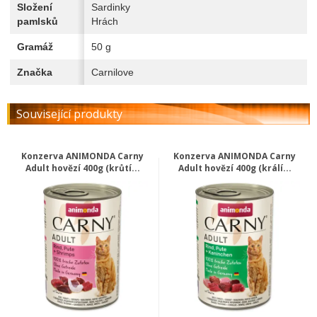
Složení
Sardinky
pamlsků
Hrách
Gramáž
50 g
Značka
Carnilove
Související produkty
Konzerva ANIMONDA Carny
Konzerva ANIMONDA Carny
Adult hovězí 400g (krůtí...
Adult hovězí 400g (králí...