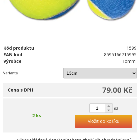
Kód produktu
1599
EAN kód
8595166715995
Výrobce
Tommi
Varianta
79.00 Kč
Cena s DPH
ks
2 ks
Vložit do košíku