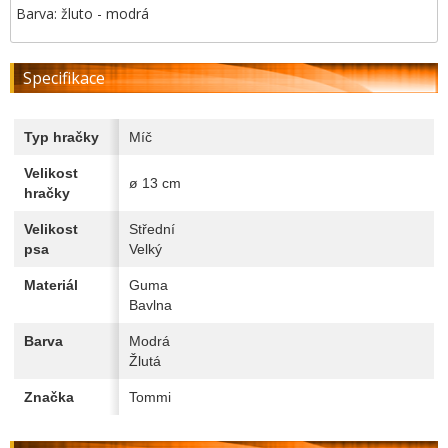
Barva: žluto - modrá
Specifikace
Typ hračky
Míč
Velikost
ø 13 cm
hračky
Velikost
Střední
psa
Velký
Materiál
Guma
Bavlna
Barva
Modrá
Žlutá
Značka
Tommi