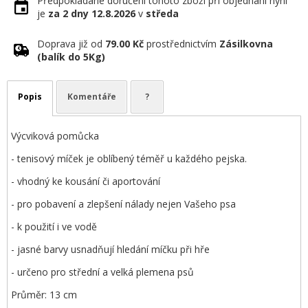
Předpokládané doručení tohoto zboží při objednání nyní
je
za 2 dny
12.8.2026
v
středa
Doprava již od
79.00 Kč
prostřednictvím
Zásilkovna
(balík do 5Kg)
Popis
Komentáře
?
Výcviková pomůcka
- tenisový míček je oblíbený téměř u každého pejska.
- vhodný ke kousání či aportování
- pro pobavení a zlepšení nálady nejen Vašeho psa
- k použití i ve vodě
- jasné barvy usnadňují hledání míčku při hře
- určeno pro střední a velká plemena psů
Průměr: 13 cm