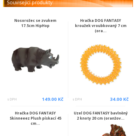
Související produkty
Nosorožec se zvukem
Hračka DOG FANTASY
17.5cm HipHop
kroužek vroubkovaný 7 cm
(ora...
149.00 Kč
34.00 Kč
s DPH
s DPH
Hračka DOG FANTASY
Uzel DOG FANTASY bavlněný
Skinneeez Plush pískací 45
2 knoty 20 cm (oranžov...
cm...