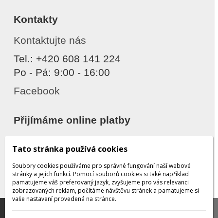
Kontakty
Kontaktujte nás
Tel.: +420 608 141 224
Po - Pá: 9:00 - 16:00
Facebook
Přijímáme online platby
Tato stránka používá cookies
Soubory cookies používáme pro správné fungování naší webové
stránky a jejích funkcí. Pomocí souborů cookies si také například
pamatujeme váš preferovaný jazyk, zvyšujeme pro vás relevanci
zobrazovaných reklam, počítáme návštěvu stránek a pamatujeme si
Děkujeme za důvěru
vaše nastavení provedená na stránce.
Tato stránka používá soubory cookies, které nám
pomáhají poskytovat služby. Používáním našich služeb