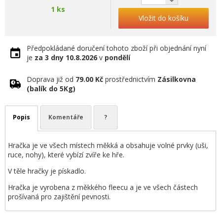
1 ks
Vložit do košíku
Předpokládané doručení tohoto zboží při objednání nyní
je
za 3 dny
10.8.2026
v
pondělí
Doprava již od
79.00 Kč
prostřednictvím
Zásilkovna
(balík do 5Kg)
Popis
Komentáře
?
Hračka je ve všech místech měkká a obsahuje volné prvky (uši,
ruce, nohy), které vybízí zvíře ke hře.
V těle hračky je pískadlo.
Hračka je vyrobena z měkkého fleecu a je ve všech částech
prošívaná pro zajištění pevnosti.