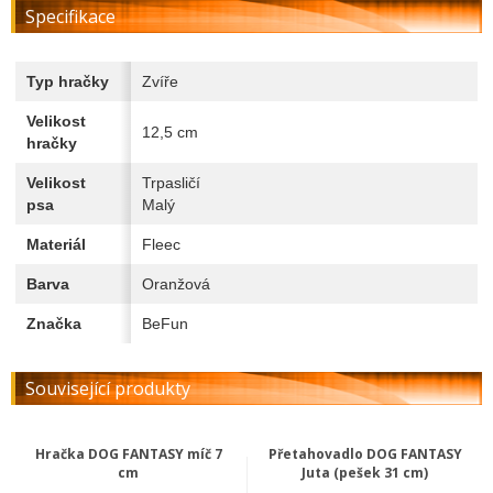
Specifikace
Typ hračky
Zvíře
Velikost
12,5 cm
hračky
Velikost
Trpasličí
psa
Malý
Materiál
Fleec
Barva
Oranžová
Značka
BeFun
Související produkty
Hračka DOG FANTASY míč 7
Přetahovadlo DOG FANTASY
cm
Juta (pešek 31 cm)