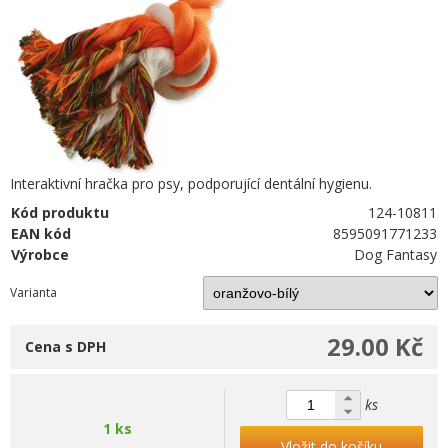
Interaktivní hračka pro psy, podporující dentální hygienu.
Kód produktu
124-10811
EAN kód
8595091771233
Výrobce
Dog Fantasy
Varianta
29.00 Kč
Cena s DPH
ks
1 ks
Vložit do košíku