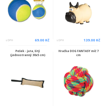
69.00 Kč
139.00 Kč
s DPH
s DPH
Pešek - juta, šitý
Hračka DOG FANTASY míč 7
(jednostranný 30x5 cm)
cm