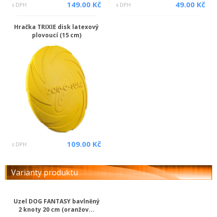
149.00 Kč
49.00 Kč
s DPH
s DPH
Hračka TRIXIE disk latexový
plovoucí (15 cm)
109.00 Kč
s DPH
Varianty produktu
Uzel DOG FANTASY bavlněný
2 knoty 20 cm (oranžov...