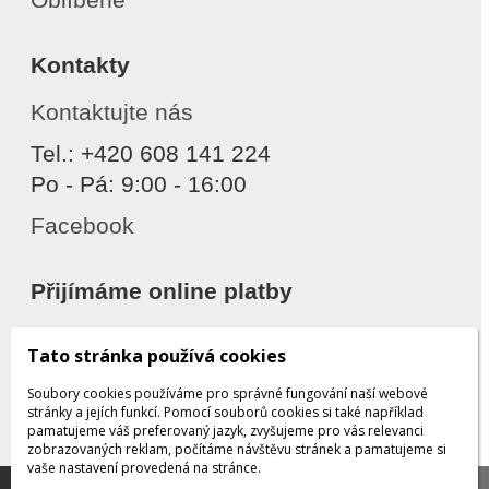
Kontakty
Kontaktujte nás
Tel.: +420 608 141 224
Po - Pá: 9:00 - 16:00
Facebook
Přijímáme online platby
Tato stránka používá cookies
Soubory cookies používáme pro správné fungování naší webové
stránky a jejích funkcí. Pomocí souborů cookies si také například
pamatujeme váš preferovaný jazyk, zvyšujeme pro vás relevanci
zobrazovaných reklam, počítáme návštěvu stránek a pamatujeme si
Děkujeme za důvěru
vaše nastavení provedená na stránce.
Tato stránka používá soubory cookies, které nám