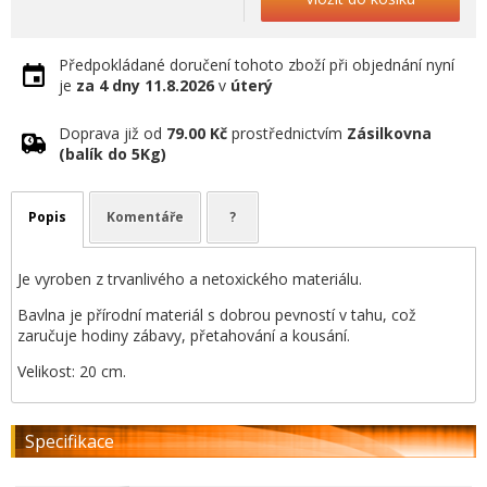
Předpokládané doručení tohoto zboží při objednání nyní
je
za 4 dny
11.8.2026
v
úterý
Doprava již od
79.00 Kč
prostřednictvím
Zásilkovna
(balík do 5Kg)
Popis
Komentáře
?
Je vyroben z trvanlivého a netoxického materiálu.
Bavlna je přírodní materiál s dobrou pevností v tahu, což
zaručuje hodiny zábavy, přetahování a kousání.
Velikost: 20 cm.
Specifikace