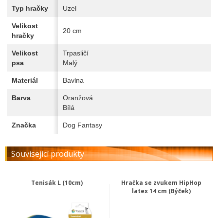
Typ hračky
Uzel
Velikost
20 cm
hračky
Velikost
Trpasličí
psa
Malý
Materiál
Bavlna
Barva
Oranžová
Bílá
Značka
Dog Fantasy
Související produkty
Tenisák L (10cm)
Hračka se zvukem HipHop
latex 14 cm (Býček)