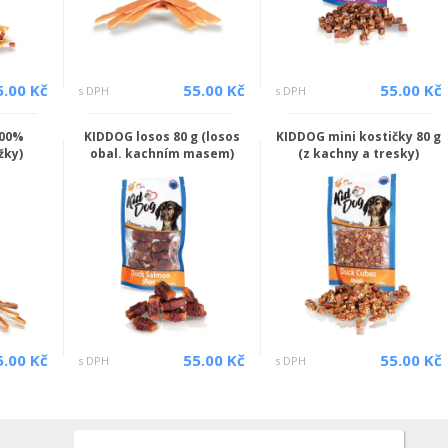
5.00 Kč
55.00 Kč
55.00 Kč
s DPH
s DPH
100%
KIDDOG losos 80 g (losos
KIDDOG mini kostičky 80 g
žky)
obal. kachním masem)
(z kachny a tresky)
5.00 Kč
55.00 Kč
55.00 Kč
s DPH
s DPH