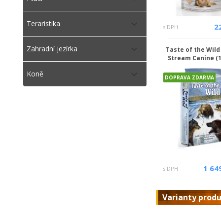
Teraristika
2
s DPH
Zahradní jezírka
Taste of the Wild 
Stream Canine (1
Koně
DOPRAVA ZDARMA
1 64
s DPH
Varianty prod