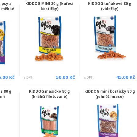
 psy a
KIDDOG MINI 80 g (kuřecí
KIDDOG tuňákové 80 g
čí měkké
kostičky)
(válečky)
5.00 Kč
50.00 Kč
45.00 Kč
s DPH
s DPH
s 80 g
KIDDOG masíčko 80 g
KIDDOG mini kostičky 80 g
hní
(králičí filetované)
(jehněčí maso)