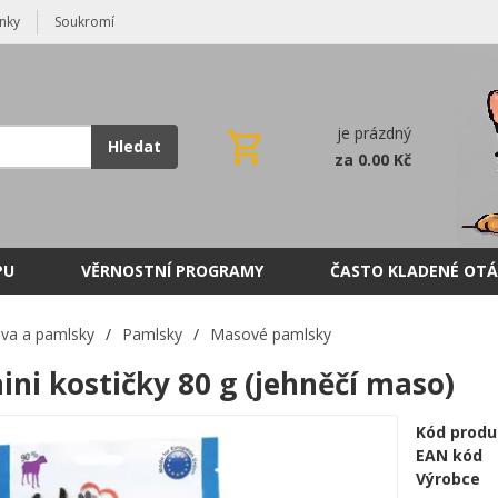
nky
Soukromí
je prázdný
Hledat
za 0.00 Kč
PU
VĚRNOSTNÍ PROGRAMY
ČASTO KLADENÉ OTÁ
va a pamlsky
/
Pamlsky
/
Masové pamlsky
ni kostičky 80 g (jehněčí maso)
Kód produ
EAN kód
Výrobce