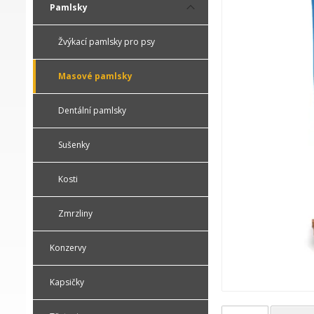
Pamlsky
Žvýkací pamlsky pro psy
Masové pamlsky
Dentální pamlsky
Sušenky
Kosti
Zmrzliny
Konzervy
Kapsičky