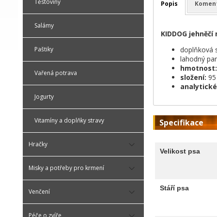
Těstoviny
Popis
Komen
Salámy
KIDDOG jehněčí 
doplňková s
Paštiky
lahodný pa
hmotnost:
Vařená potrava
složení:
95
analytické
Jogurty
Vitamíny a doplňky stravy
Specifikace
Hračky
Velikost psa
Misky a potřeby pro krmení
Stáří psa
Venčení
Péče o zvíře