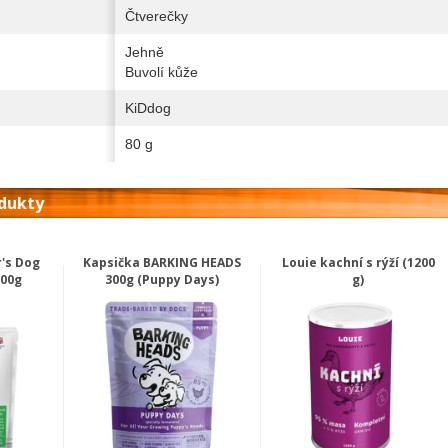
Čtverečky
Jehně
Buvolí kůže
KiDdog
80 g
odukty
's Dog
Kapsička BARKING HEADS
Louie kachní s rýží (1200
100g
300g (Puppy Days)
g)