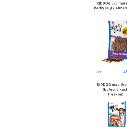
KIDDOG pro malé
kočky 80 g (jehně
...
4
s DPH
KIDDOG masíčko 
(kuřecí a kac
treskou)...