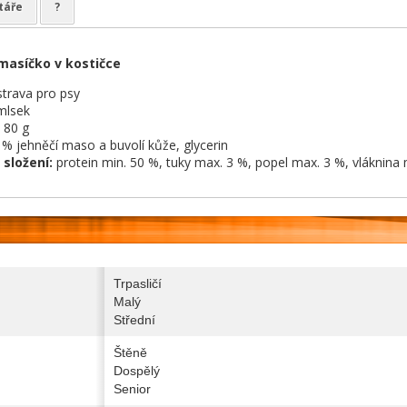
táře
?
masíčko v kostičce
trava pro psy
mlsek
80 g
 % jehněčí maso a buvolí kůže, glycerin
 složení:
protein min. 50 %, tuky max. 3 %, popel max. 3 %, vláknina
Trpasličí
Malý
Střední
Štěně
Dospělý
Senior