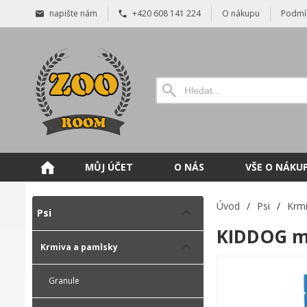
napište nám
+420 608 141 224
O nákupu
Podmí
MŮJ ÚČET
O NÁS
VŠE O NÁKU
Úvod
/
Psi
/
Krmi
Psi
KIDDOG mi
Krmiva a pamlsky
Granule