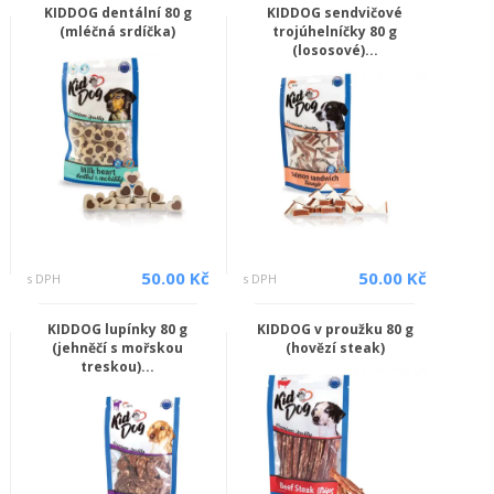
KIDDOG dentální 80 g
KIDDOG sendvičové
(mléčná srdíčka)
trojúhelníčky 80 g
(lososové)...
50.00 Kč
50.00 Kč
s DPH
s DPH
KIDDOG lupínky 80 g
KIDDOG v proužku 80 g
(jehněčí s mořskou
(hovězí steak)
treskou)...