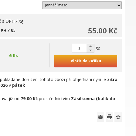
č
s DPH
/ Kg
55.00 Kč
DPH
/ Ks
Ks
6 Ks
Vložit do košíku
pokládané doručení tohoto zboží při objednání nyní je
zítra
2026
v
pátek
ava již od
79.00 Kč
prostřednictvím
Zásilkovna (balík do
)