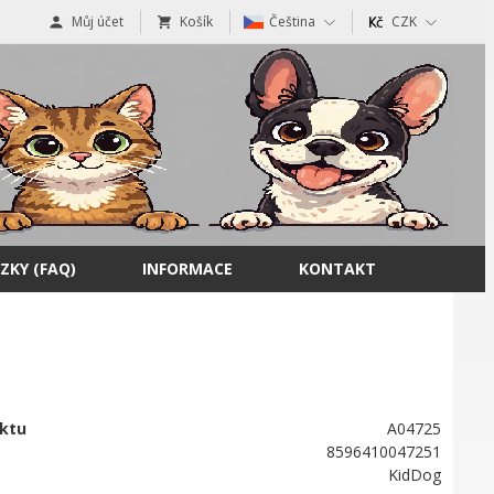
Můj účet
Košík
Čeština
CZK
ZKY (FAQ)
INFORMACE
KONTAKT
ktu
A04725
8596410047251
KidDog