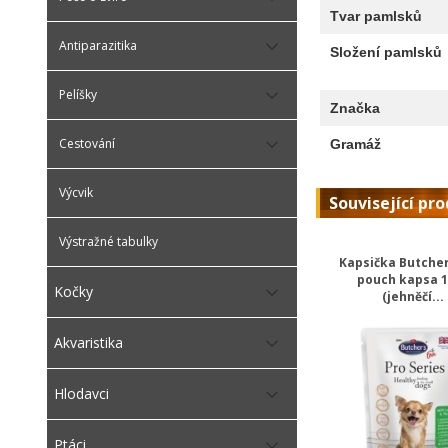
Tvar pamlsků
Antiparazitika
Složení pamlsků
Pelíšky
Značka
Cestování
Gramáž
Výcvik
Související pr
Výstražné tabulky
Kapsička Butcher
pouch kapsa 
Kočky
(jehněčí...
Akvaristika
Hlodavci
Ptáci