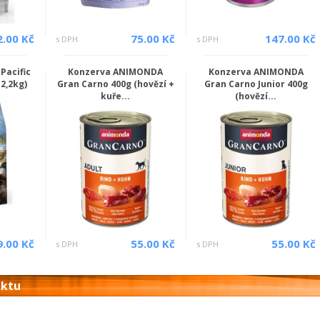
2.00 Kč
75.00 Kč
147.00 Kč
s DPH
s DPH
Pacific
Konzerva ANIMONDA
Konzerva ANIMONDA
2,2kg)
Gran Carno 400g (hovězí +
Gran Carno Junior 400g
kuře...
(hovězí...
9.00 Kč
55.00 Kč
55.00 Kč
s DPH
s DPH
uktu