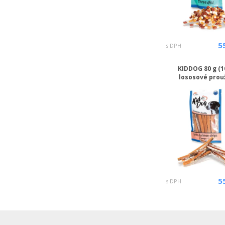
5
s DPH
KIDDOG 80 g (
lososové prou
5
s DPH