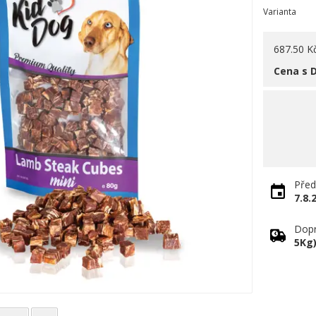
Varianta
687.50 K
Cena s 
Před
7.8.
Dopr
5Kg