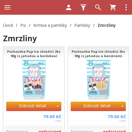
Úvod
/
Psi
/
Krmiva a pamlsky
/
Pamlsky
/
Zmrzliny
Zmrzliny
Pochoutka Pup Ice chladící 2ks
Pochoutka Pup Ice chladící 2ks
90g (s jahodou a borůvkou)
90g (s jahodou a banánem)
Zobrazit detail
Zobrazit detail
79.00 Kč
79.00 Kč
s DPH
s DPH
Dostupnost
nedostupné
Dostupnost
nedostupné