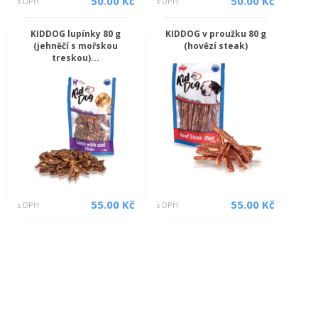
50.00 Kč
50.00 Kč
s DPH
s DPH
KIDDOG lupínky 80 g
KIDDOG v proužku 80 g
(jehněčí s mořskou
(hovězí steak)
treskou)...
55.00 Kč
55.00 Kč
s DPH
s DPH