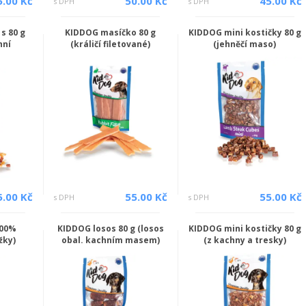
5.00 Kč
50.00 Kč
45.00 Kč
s DPH
s DPH
s 80 g
KIDDOG masíčko 80 g
KIDDOG mini kostičky 80 g
hní
(králičí filetované)
(jehněčí maso)
5.00 Kč
55.00 Kč
55.00 Kč
s DPH
s DPH
100%
KIDDOG losos 80 g (losos
KIDDOG mini kostičky 80 g
žky)
obal. kachním masem)
(z kachny a tresky)