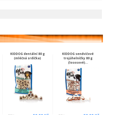
KIDDOG dentální 80 g
KIDDOG sendvičové
(mléčná srdíčka)
trojúhelníčky 80 g
(lososové)...