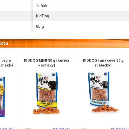
Tuňák
KidDog
80 g
uktu
 psy a
KIDDOG MINI 80 g (kuřecí
KIDDOG tuňákové 80 g
čí měkké
kostičky)
(válečky)