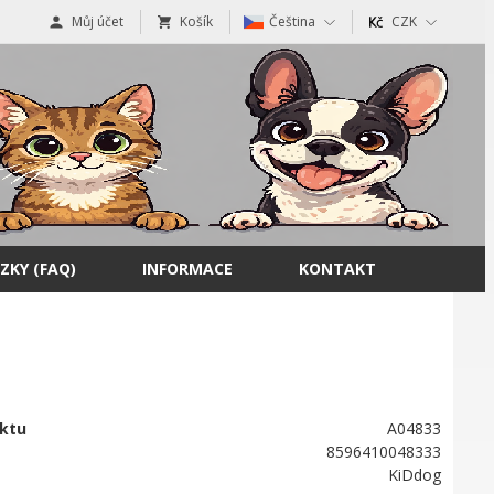
Můj účet
Košík
Čeština
CZK
ZKY (FAQ)
INFORMACE
KONTAKT
ktu
A04833
8596410048333
KiDdog