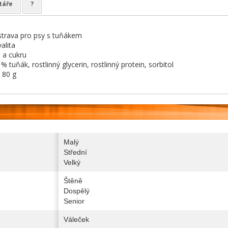
táře
?
strava pro psy s tuňákem
alita
n a cukru
% tuňák, rostlinný glycerin, rostlinný protein, sorbitol
80 g
Malý
Střední
Velký
Štěně
Dospělý
Senior
Váleček