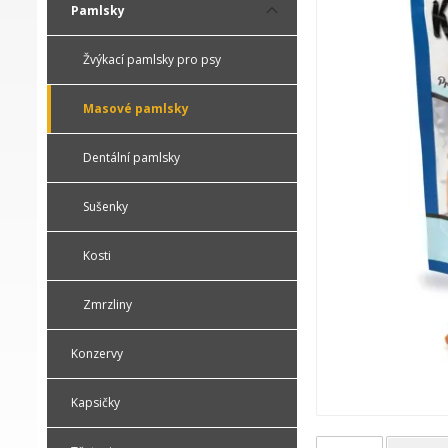
Pamlsky
Žvýkací pamlsky pro psy
Masové pamlsky
Dentální pamlsky
Sušenky
Kosti
Zmrzliny
Konzervy
Kapsičky