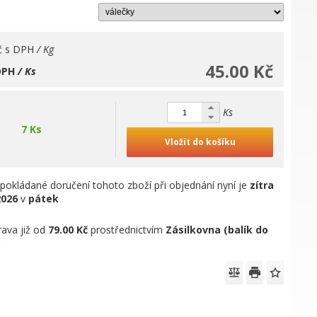
č
s DPH
/ Kg
45.00 Kč
DPH
/ Ks
Ks
7 Ks
Vložit do košíku
pokládané doručení tohoto zboží při objednání nyní je
zítra
2026
v
pátek
ava již od
79.00 Kč
prostřednictvím
Zásilkovna (balík do
)