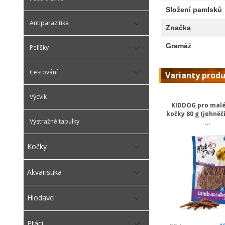
Složení pamlsků
Antiparazitika
Značka
Gramáž
Pelíšky
Cestování
Varianty prod
Výcvik
KIDDOG pro malé
kočky 80 g (jehně
Výstražné tabulky
...
Kočky
Akvaristika
Hlodavci
Ptáci