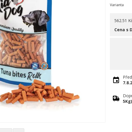
Varianta
562.51 K
Cena s 
Před
7.8.
Dopr
5Kg