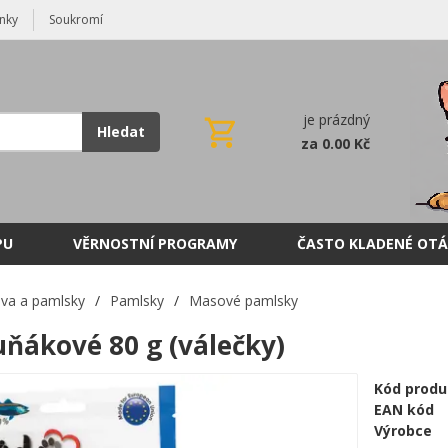
nky
Soukromí
je prázdný
Hledat
za 0.00 Kč
PU
VĚRNOSTNÍ PROGRAMY
ČASTO KLADENÉ OTÁ
va a pamlsky
/
Pamlsky
/
Masové pamlsky
ňákové 80 g (válečky)
Kód produ
EAN kód
Výrobce