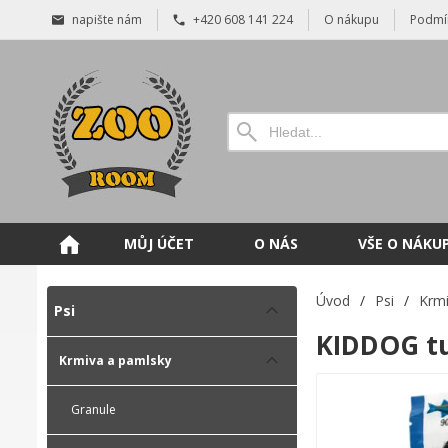
napište nám
+420 608 141 224
O nákupu
Podmí
MŮJ ÚČET
O NÁS
VŠE O NÁKU
Úvod
/
Psi
/
Krmi
Psi
KIDDOG tu
Krmiva a pamlsky
Granule