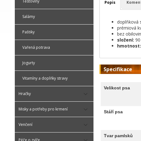
Těstoviny
Popis
Komen
Salámy
doplňková 
prémiová kv
Paštiky
bez obilovi
složení:
90 
hmotnost:
Vařená potrava
Jogurty
Specifikace
Vitamíny a doplňky stravy
Velikost psa
Hračky
Misky a potřeby pro krmení
Stáří psa
Venčení
Tvar pamlsků
Péče o zvíře