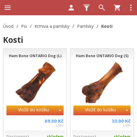
Úvod
/
Psi
/
Krmiva a pamlsky
/
Pamlsky
/
Kosti
Kosti
Ham Bone ONTARIO Dog (L)
Ham Bone ONTARIO Dog (S)
Vložit do košíku
Vložit do košíku
69.00 Kč
33.00 Kč
s DPH
s DPH
Dostupnost
skladem
Dostupnost
skladem