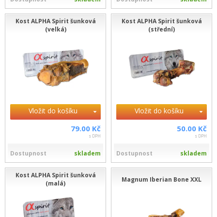
Kost ALPHA Spirit šunková
Kost ALPHA Spirit šunková
(velká)
(střední)
Vložit do košíku
Vložit do košíku
79.00 Kč
50.00 Kč
s DPH
s DPH
Dostupnost
skladem
Dostupnost
skladem
Kost ALPHA Spirit šunková
Magnum Iberian Bone XXL
(malá)