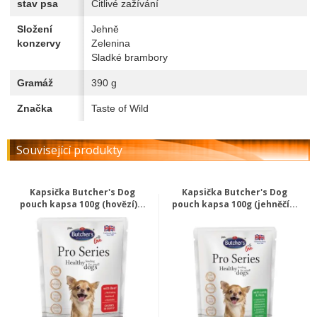
stav psa
Citlivé zažívání
Složení
Jehně
konzervy
Zelenina
Sladké brambory
Gramáž
390 g
Značka
Taste of Wild
Související produkty
Kapsička Butcher's Dog
Kapsička Butcher's Dog
pouch kapsa 100g (hovězí)...
pouch kapsa 100g (jehněčí...