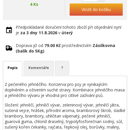
4 Ks
Vložit do košíku
Předpokládané doručení tohoto zboží při objednání nyní
je
za 3 dny
11.8.2026
v
úterý
Doprava již od
79.00 Kč
prostřednictvím
Zásilkovna
(balík do 5Kg)
Popis
Komentáře
?
Z pečeného jehněčího. Konzerva pro psy je vynikajícím
doplněním a oživením suché stravy. Kombinace jehněčího masa
a jehněčího vývaru je vhodná pro citlivé zažívání psů.
Složení: jehněčí, jehněčí vývar, zeleninový vývar, jehněčí játra,
sušená vejce, hrášek, přírodní aroma, bramborový škrob, sladké
brambory, brambory, uhličitan vápenatý, pečené jehněčí,
guarová guma, chlorid draselný, trypolyfosforečnan sodný, sůl,
sušený kořen čekanky, rajčata, řepkový olej, borůvky, maliny,