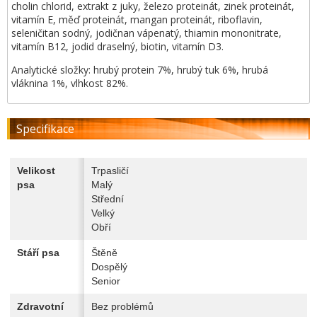
cholin chlorid, extrakt z juky, železo proteinát, zinek proteinát,
vitamín E, měď proteinát, mangan proteinát, riboflavin,
seleničitan sodný, jodičnan vápenatý, thiamin mononitrate,
vitamín B12, jodid draselný, biotin, vitamín D3.
Analytické složky: hrubý protein 7%, hrubý tuk 6%, hrubá
vláknina 1%, vlhkost 82%.
Specifikace
Velikost
Trpasličí
psa
Malý
Střední
Velký
Obří
Stáří psa
Štěně
Dospělý
Senior
Zdravotní
Bez problémů