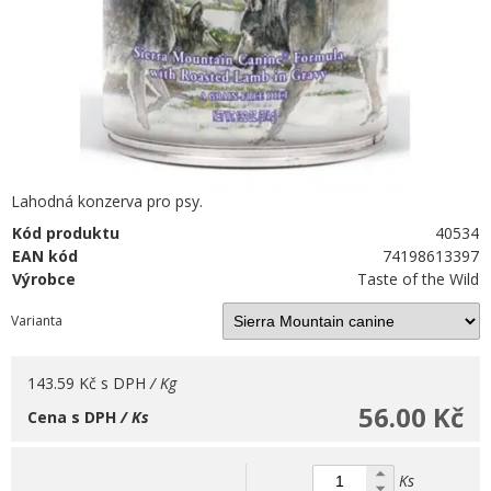
Lahodná konzerva pro psy.
Kód produktu
40534
EAN kód
74198613397
Výrobce
Taste of the Wild
Varianta
143.59 Kč
s DPH
/ Kg
56.00 Kč
Cena s DPH
/ Ks
Ks