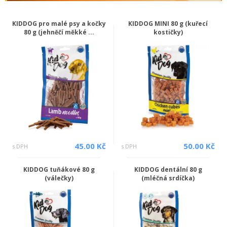
KIDDOG pro malé psy a kočky
KIDDOG MINI 80 g (kuřecí
80 g (jehněčí měkké ...
kostičky)
45.00 Kč
50.00 Kč
s DPH
s DPH
KIDDOG tuňákové 80 g
KIDDOG dentální 80 g
(válečky)
(mléčná srdíčka)