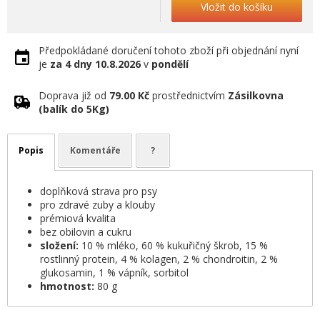
Vložit do košíku
Předpokládané doručení tohoto zboží při objednání nyní
je
za 4 dny
10.8.2026
v
pondělí
Doprava již od
79.00 Kč
prostřednictvím
Zásilkovna
(balík do 5Kg)
Popis
Komentáře
?
doplňková strava pro psy
pro zdravé zuby a klouby
prémiová kvalita
bez obilovin a cukru
složení:
10 % mléko, 60 % kukuřičný škrob, 15 %
rostlinný protein, 4 % kolagen, 2 % chondroitin, 2 %
glukosamin, 1 % vápník, sorbitol
hmotnost:
80 g