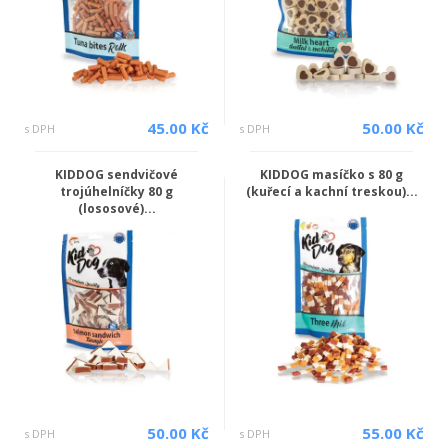
45.00 Kč
50.00 Kč
s DPH
s DPH
KIDDOG sendvičové
KIDDOG masíčko s 80 g
trojúhelníčky 80 g
(kuřecí a kachní treskou)...
(lososové)...
50.00 Kč
55.00 Kč
s DPH
s DPH