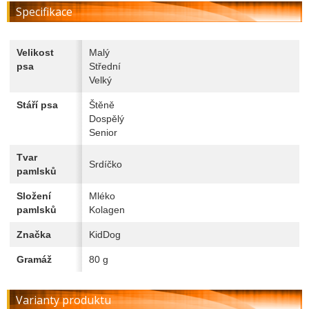
Specifikace
Velikost
Malý
psa
Střední
Velký
Stáří psa
Štěně
Dospělý
Senior
Tvar
Srdíčko
pamlsků
Složení
Mléko
pamlsků
Kolagen
Značka
KidDog
Gramáž
80 g
Varianty produktu