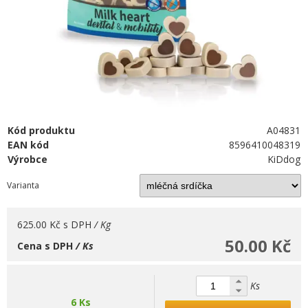
Kód produktu
A04831
EAN kód
8596410048319
Výrobce
KiDdog
Varianta
625.00 Kč
s DPH
/ Kg
50.00 Kč
Cena s DPH
/ Ks
Ks
6 Ks