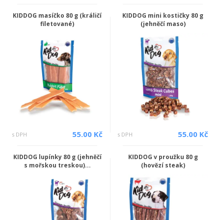
KIDDOG masíčko 80 g (králičí
KIDDOG mini kostičky 80 g
filetované)
(jehněčí maso)
55.00 Kč
55.00 Kč
s DPH
s DPH
KIDDOG lupínky 80 g (jehněčí
KIDDOG v proužku 80 g
s mořskou treskou)...
(hovězí steak)