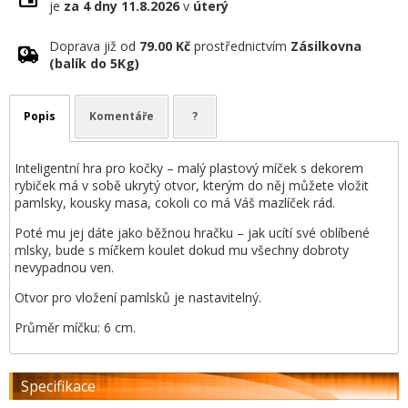
je
za 4 dny
11.8.2026
v
úterý
Doprava již od
79.00 Kč
prostřednictvím
Zásilkovna
(balík do 5Kg)
Popis
Komentáře
?
Inteligentní hra pro kočky – malý plastový míček s dekorem
rybiček má v sobě ukrytý otvor, kterým do něj můžete vložit
pamlsky, kousky masa, cokoli co má Váš mazlíček rád.
Poté mu jej dáte jako běžnou hračku – jak ucítí své oblíbené
mlsky, bude s míčkem koulet dokud mu všechny dobroty
nevypadnou ven.
Otvor pro vložení pamlsků je nastavitelný.
Průměr míčku: 6 cm.
Specifikace