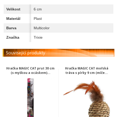
Velikost
6 cm
Materiál
Plast
Barva
Multicolor
Značka
Trixie
Související produkty
Hračka MAGIC CAT prut 30 cm
Hračka MAGIC CAT mořská
(s myškou a ocáskem)...
tráva s pírky 9 cm (míče...