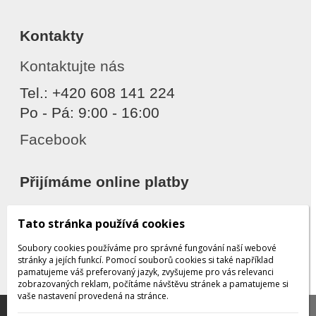
Kontakty
Kontaktujte nás
Tel.: +420 608 141 224
Po - Pá: 9:00 - 16:00
Facebook
Přijímáme online platby
Tato stránka používá cookies
Soubory cookies používáme pro správné fungování naší webové
stránky a jejích funkcí. Pomocí souborů cookies si také například
pamatujeme váš preferovaný jazyk, zvyšujeme pro vás relevanci
zobrazovaných reklam, počítáme návštěvu stránek a pamatujeme si
Děkujeme za důvěru
vaše nastavení provedená na stránce.
Tato stránka používá soubory cookies, které nám