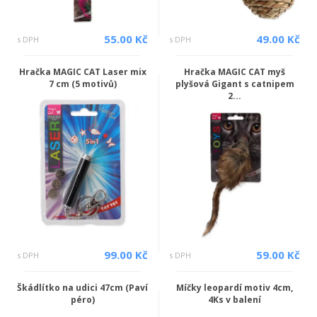
55.00 Kč
49.00 Kč
s DPH
s DPH
Hračka MAGIC CAT Laser mix
Hračka MAGIC CAT myš
7 cm (5 motivů)
plyšová Gigant s catnipem
2...
99.00 Kč
59.00 Kč
s DPH
s DPH
Škádlítko na udici 47cm (Paví
Míčky leopardí motiv 4cm,
péro)
4Ks v balení