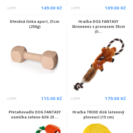
149.00 Kč
109.00 Kč
s DPH
s DPH
Dřevěná činka aport, 21cm
Hračka DOG FANTASY
(250g)
Skinneeez s provazem 35cm
(li...
115.00 Kč
179.00 Kč
s DPH
s DPH
Přetahovadlo DOG FANTASY
Hračka TRIXIE disk latexový
osmička zeleno-bílé 25 ...
plovoucí (15 cm)