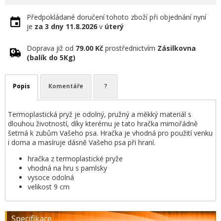
Předpokládané doručení tohoto zboží při objednání nyní
je
za 3 dny
11.8.2026
v
úterý
Doprava již od
79.00 Kč
prostřednictvím
Zásilkovna
(balík do 5Kg)
Popis
Komentáře
?
Termoplastická pryž je odolný, pružný a měkký materiál s
dlouhou životností, díky kterému je tato hračka mimořádně
šetrná k zubům Vašeho psa. Hračka je vhodná pro použití venku
i doma a masíruje dásně Vašeho psa při hraní.
hračka z termoplastické pryže
vhodná na hru s pamlsky
vysoce odolná
velikost 9 cm
Specifikace