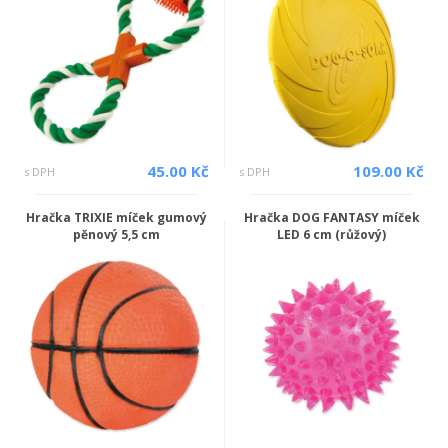
45.00 Kč
109.00 Kč
s DPH
s DPH
Hračka TRIXIE míček gumový
Hračka DOG FANTASY míček
pěnový 5,5 cm
LED 6 cm (růžový)