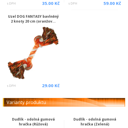
35.00 Kč
59.00 Kč
s DPH
s DPH
Uzel DOG FANTASY bavlněný
2 knoty 20 cm (oranžov...
29.00 Kč
s DPH
Varianty produktu
Dudlík - odolná gumová
Dudlík - odolná gumová
hračka (Růžová)
hračka (Zelená)