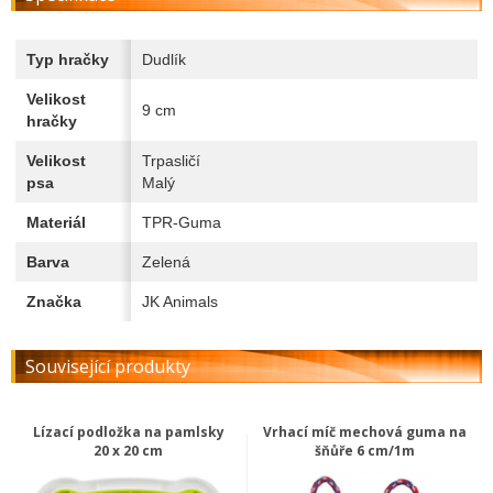
Typ hračky
Dudlík
Velikost
9 cm
hračky
Velikost
Trpasličí
psa
Malý
Materiál
TPR-Guma
Barva
Zelená
Značka
JK Animals
Související produkty
Lízací podložka na pamlsky
Vrhací míč mechová guma na
20 x 20 cm
šňůře 6 cm/1m