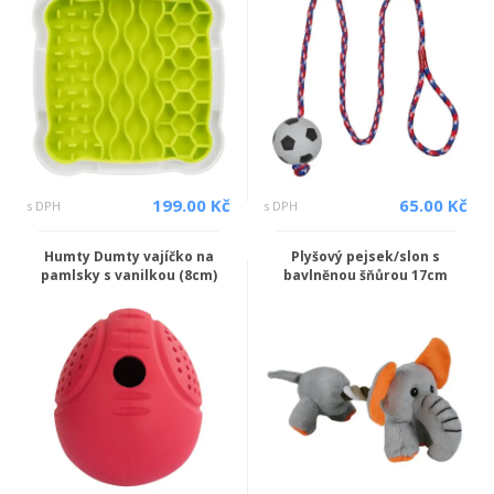
199.00 Kč
65.00 Kč
s DPH
s DPH
Humty Dumty vajíčko na
Plyšový pejsek/slon s
pamlsky s vanilkou (8cm)
bavlněnou šňůrou 17cm