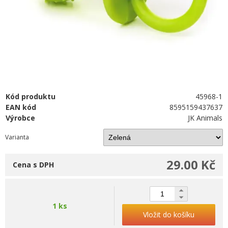
Kód produktu
45968-1
EAN kód
8595159437637
Výrobce
JK Animals
Varianta
29.00 Kč
Cena s DPH
1 ks
Vložit do košíku