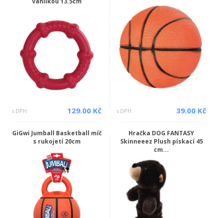
vanilkou 13.5cm
129.00 Kč
39.00 Kč
s DPH
s DPH
GiGwi Jumball Basketball míč
Hračka DOG FANTASY
s rukojetí 20cm
Skinneeez Plush pískací 45
cm...