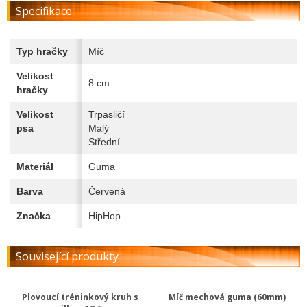
Specifikace
Typ hračky
Míč
Velikost
8 cm
hračky
Velikost
Trpasličí
psa
Malý
Střední
Materiál
Guma
Barva
Červená
Značka
HipHop
Související produkty
Plovoucí tréninkový kruh s
Míč mechová guma (60mm)