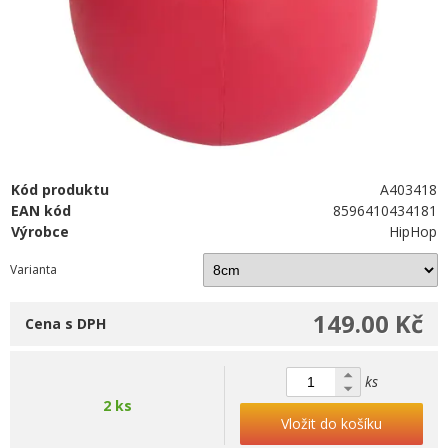
Kód produktu
A403418
EAN kód
8596410434181
Výrobce
HipHop
Varianta
149.00 Kč
Cena s DPH
ks
2 ks
Vložit do košíku