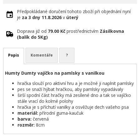
Předpokládané doručení tohoto zboží při objednání nyní
je
za 3 dny
11.8.2026
v
úterý
Doprava již od
79.00 Kč
prostřednictvím
Zásilkovna
(balík do 5Kg)
Popis
Komentáře
?
Humty Dumty vajíčko na pamlsky s vanilkou
hračka slouží pro aktivní hru a je možné ji naplnit pamlsky
pes se snaží hýbat hračkou, aby pamlsky vypadávaly
širší spodní část hračky má zesílené dno a tak se vajíčko
stále vrací do kolmé polohy
hračka je s příchutí vanilky a osvěžuje dech vašeho psa
materiál:
přírodní guma-kaučuk
barva:
červená
rozměr:
8cm