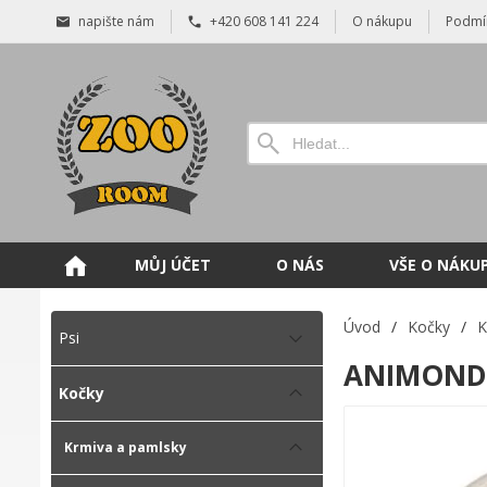
napište nám
+420 608 141 224
O nákupu
Podmí
MŮJ ÚČET
O NÁS
VŠE O NÁKU
Úvod
/
Kočky
/
K
Psi
ANIMONDA 
Kočky
Krmiva a pamlsky