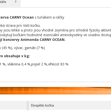
táře
?
erva CARNY Ocean
s tuňákem a ráčky
ká strava pro Vaši kočku.
iny jsou lehké a proto jsou vhodné zejména pro středně fyzicky aktivní
oskytují kočkám hodnotné esenciální aminokyseliny ve snadno dostu
ují konzervy Animonda CARNY OCEAN.
k (45 %), vývar, garnáti (7 %)
o obsahuje v kg:
 1 %, vláknina 0,4 %,popel 2 %,vlhkost 83 %
Dospělá kočka