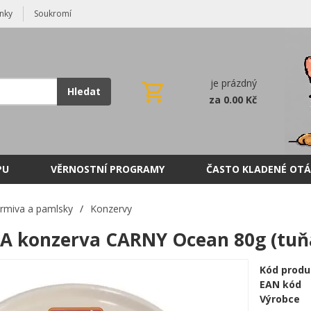
nky
Soukromí
je prázdný
Hledat
za 0.00 Kč
PU
VĚRNOSTNÍ PROGRAMY
ČASTO KLADENÉ OTÁ
rmiva a pamlsky
/
Konzervy
konzerva CARNY Ocean 80g (tuňák
Kód produ
EAN kód
Výrobce