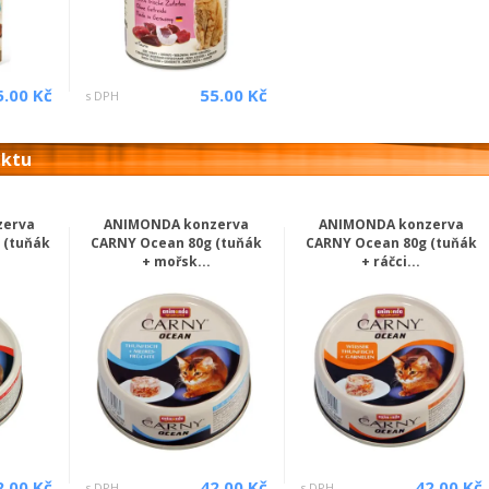
5.00 Kč
55.00 Kč
s DPH
uktu
zerva
ANIMONDA konzerva
ANIMONDA konzerva
 (tuňák
CARNY Ocean 80g (tuňák
CARNY Ocean 80g (tuňák
+ mořsk...
+ ráčci...
2.00 Kč
42.00 Kč
42.00 Kč
s DPH
s DPH