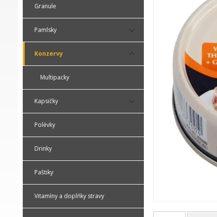
Granule
Pamlsky
Konzervy
Multipacky
Kapsičky
Polévky
Drinky
Paštiky
Vitamíny a doplňky stravy