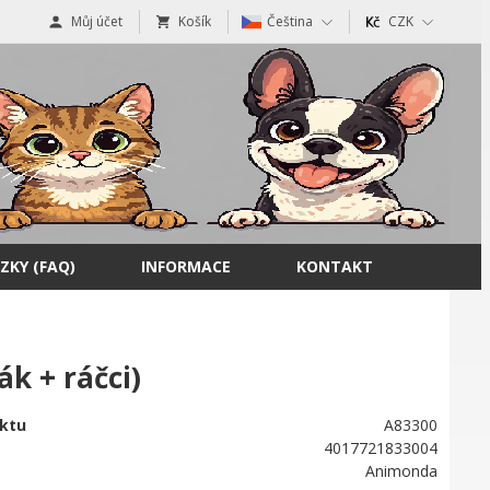
Můj účet
Košík
Čeština
CZK
ZKY (FAQ)
INFORMACE
KONTAKT
 + ráčci)
ktu
A83300
4017721833004
Animonda