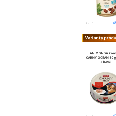
4
s DPH
Varianty prod
ANIMONDA kon
CARNY OCEAN 80 g
+ hově...
4
s DPH