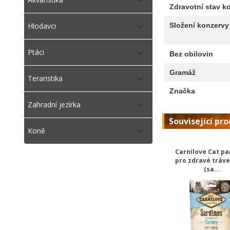
Zdravotní stav k
Složení konzervy
Hlodavci
Ptáci
Bez obilovin
Gramáž
Teraristika
Značka
Zahradní jezírka
Související pr
Koně
Carnilove Cat p
pro zdravé tráve
(sa...