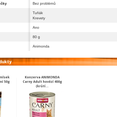
očky
Bez problémů
Tuňák
Krevety
Ano
80 g
Animonda
odukty
amlsek
Konzerva ANIMONDA
ní 50g
Carny Adult hovězí 400g
(krůtí...