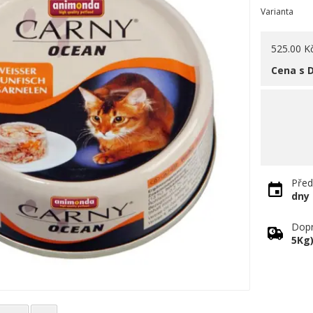
Varianta
525.00 K
Cena s 
Před
dny
Dopr
5Kg