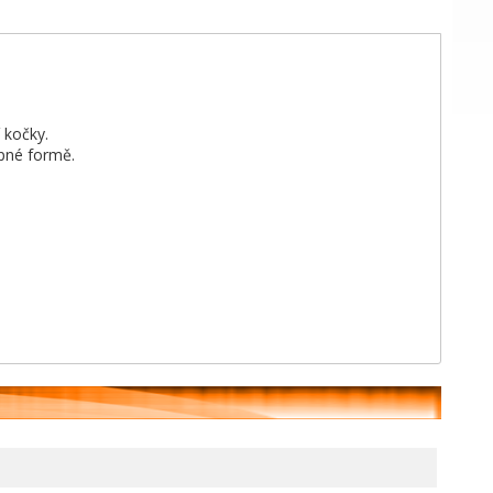
 kočky.
pné formě.