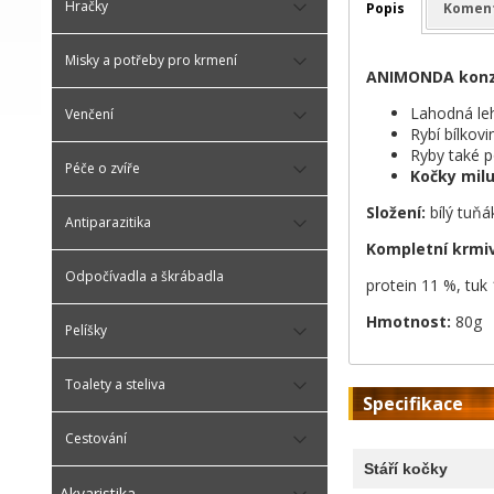
Hračky
Popis
Komen
Misky a potřeby pro krmení
ANIMONDA konz
Lahodná leh
Venčení
Rybí bílkov
Ryby také p
Péče o zvíře
Kočky mil
Složení:
bílý tuňá
Antiparazitika
Kompletní krmiv
Odpočívadla a škrábadla
protein 11 %, tuk
Hmotnost:
80g
Pelíšky
Toalety a steliva
Specifikace
Cestování
Stáří kočky
Akvaristika