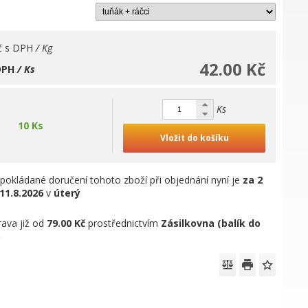
č
s DPH
/ Kg
42.00 Kč
DPH
/ Ks
Ks
10 Ks
Vložit do košíku
pokládané doručení tohoto zboží při objednání nyní je
za 2
11.8.2026
v
úterý
ava již od
79.00 Kč
prostřednictvím
Zásilkovna (balík do
)