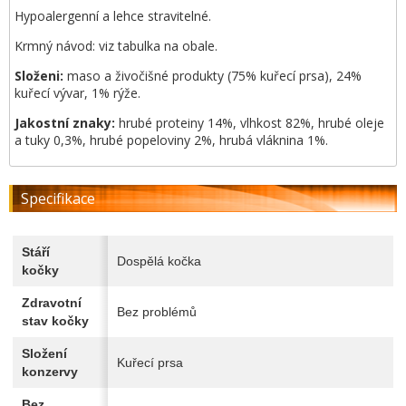
Hypoalergenní a lehce stravitelné.
Krmný návod: viz tabulka na obale.
Složeni:
maso a živočišné produkty (75% kuřecí prsa), 24%
kuřecí vývar, 1% rýže.
Jakostní znaky:
hrubé proteiny 14%, vlhkost 82%, hrubé oleje
a tuky 0,3%, hrubé popeloviny 2%, hrubá vláknina 1%.
Specifikace
Stáří
Dospělá kočka
kočky
Zdravotní
Bez problémů
stav kočky
Složení
Kuřecí prsa
konzervy
Bez