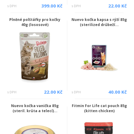
399.00 Kč
22.00 Kč
s DPH
s DPH
Plněné polštářky pro kočky
Nuevo kočka kapsa s rýží 85g
40g (lososové)
(sterilized drůbeží...
22.00 Kč
40.00 Kč
s DPH
s DPH
Nuevo kočka vanička 85g
Fitmin For Life cat pouch 85g
(steril. krůta a telecí)...
(kitten chicken)