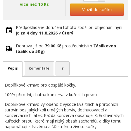
více než 10 Ks
Vložit do košíku
Předpokládané doručení tohoto zboží při objednání nyní
je
za 4 dny
11.8.2026
v
úterý
Doprava již od
79.00 Kč
prostřednictvím
Zásilkovna
(balík do 5Kg)
Popis
Komentáře
?
Doplňkové krmivo pro dospělé kočky.
100% přírodní, chutná konzerva z kuřecích prsou.
Doplňkové krmivo vyrobeno z vysoce kvalitních a přírodních
surovin bez jakýchkoli umělých barviv, dochucovadel a
konzervačních látek. Každá konzerva obsahuje 75% šťavnatých
kuřecích prsou, které mají nízký obsah sacharidů, a díky tomu
napomáhají zdravému a šťastnému životu kočky.