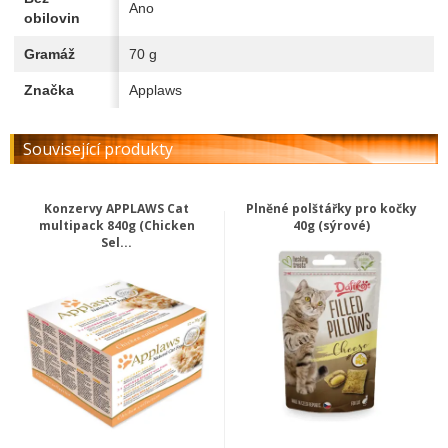
Ano
obilovin
Gramáž
70 g
Značka
Applaws
Související produkty
Konzervy APPLAWS Cat
Plněné polštářky pro kočky
multipack 840g (Chicken
40g (sýrové)
Sel...