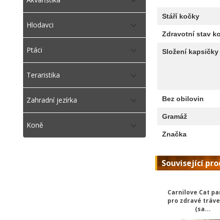
Stáří kočky
Hlodavci
Zdravotní stav k
Ptáci
Složení kapsičky
Teraristika
Bez obilovin
Zahradní jezírka
Gramáž
Koně
Značka
Související pr
Carnilove Cat p
pro zdravé tráve
(sa...