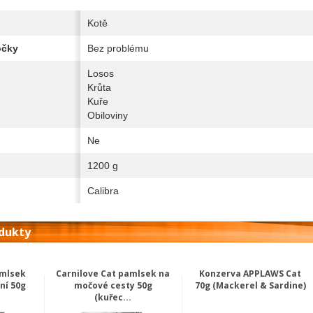
Kotě
očky
Bez problému
Losos
Krůta
Kuře
Obiloviny
Ne
1200 g
Calibra
odukty
amlsek
Carnilove Cat pamlsek na
Konzerva APPLAWS Cat
ní 50g
močové cesty 50g
70g (Mackerel & Sardine)
(kuřec...