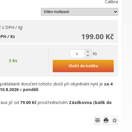
Calibra
č
s DPH
/ Kg
199.00 Kč
DPH
/ Ks
Ks
3 Ks
Vložit do košíku
pokládané doručení tohoto zboží při objednání nyní je
za 4
10.8.2026
v
pondělí
ava již od
79.00 Kč
prostřednictvím
Zásilkovna (balík do
)