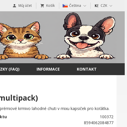
Můj účet
Košík
Čeština
CZK
ZKY (FAQ)
INFORMACE
KONTAKT
multipack)
prémiové krmivo lahodné chuti v mixu kapsiček pro koťátka.
ktu
100372
8594062084877