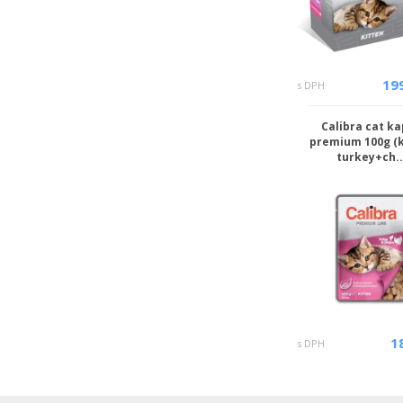
19
s DPH
Calibra cat k
premium 100g (k
turkey+ch..
1
s DPH