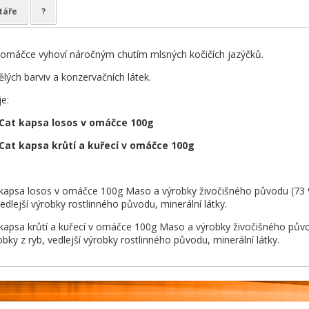
táře
?
omáčce vyhoví náročným chutím mlsných kočičích jazýčků.
ých barviv a konzervačních látek.
e:
 Cat kapsa losos v omáčce 100g
 Cat kapsa krůtí a kuřecí v omáčce 100g
 kapsa losos v omáčce 100g Maso a výrobky živočišného původu (73 % v
edlejší výrobky rostlinného původu, minerální látky.
 kapsa krůtí a kuřecí v omáčce 100g Maso a výrobky živočišného původ
obky z ryb, vedlejší výrobky rostlinného původu, minerální látky.