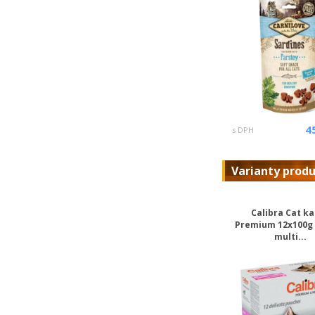
4
s DPH
Varianty prod
Calibra Cat k
Premium 12x100g 
multi...