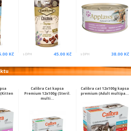
5.00 Kč
45.00 Kč
38.00 Kč
s DPH
s DPH
uktu
apsa
Calibra Cat kapsa
Calibra cat 12x100g kapsa
(Kitten
Premium 12x100g (Steril.
premium (Adult multipa...
multi...