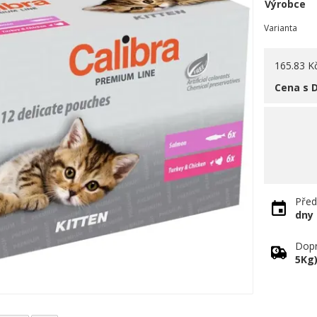
Výrobce
Varianta
165.83 K
Cena s 
Před
dny
Dopr
5Kg