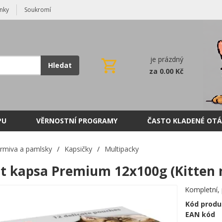
nky
Soukromí
je prázdný
Hledat
za 0.00 Kč
PU
VĚRNOSTNÍ PROGRAMY
ČASTO KLADENÉ OTÁ
rmiva a pamlsky
/
Kapsičky
/
Multipacky
at kapsa Premium 12x100g (Kitten 
Kompletní, 
Kód produ
EAN kód