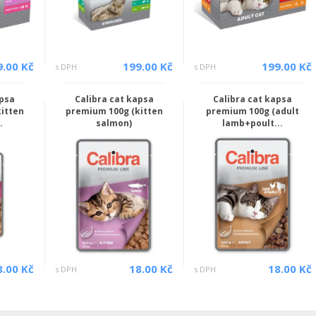
9.00 Kč
199.00 Kč
199.00 Kč
s DPH
s DPH
apsa
Calibra cat kapsa
Calibra cat kapsa
itten
premium 100g (kitten
premium 100g (adult
.
salmon)
lamb+poult...
8.00 Kč
18.00 Kč
18.00 Kč
s DPH
s DPH