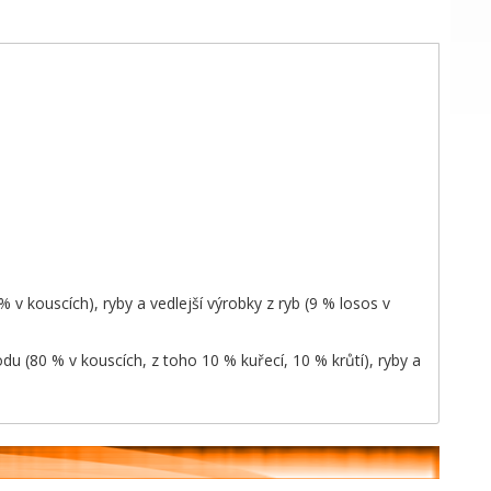
 kouscích), ryby a vedlejší výrobky z ryb (9 % losos v
u (80 % v kouscích, z toho 10 % kuřecí, 10 % krůtí), ryby a