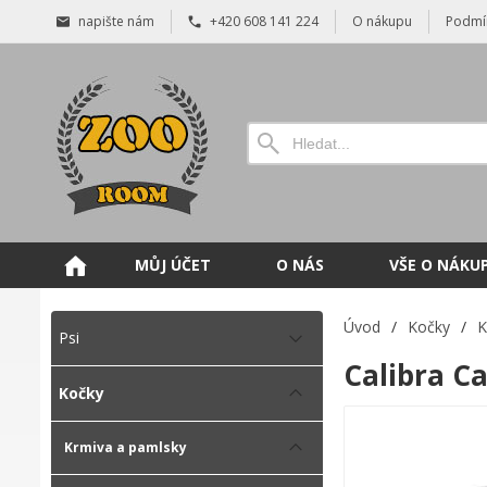
napište nám
+420 608 141 224
O nákupu
Podmí
MŮJ ÚČET
O NÁS
VŠE O NÁKU
Úvod
/
Kočky
/
K
Psi
Calibra C
Kočky
Krmiva a pamlsky