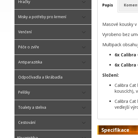
Hračky
Popis
Komen
Misky a potřeby pro krmení
Masové kousky v 
Venčení
Vyrobeno bez uměl
Multipack obsahuj
Péče o zvíře
6x Calibra
Antiparazitika
6x Calibra
Složení:
Odpočívadla a škrábadla
Calibra Cat
kouscích), v
Pelíšky
Calibra Cat
vedlejší výr
Toalety a steliva
Cestování
Specifikace
Akvaristika