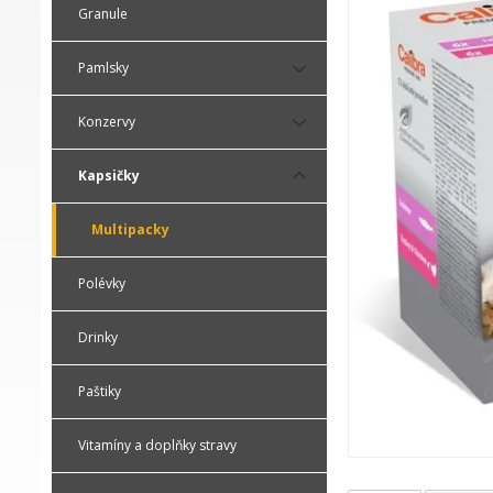
Granule
Pamlsky
Konzervy
Kapsičky
Multipacky
Polévky
Drinky
Paštiky
Vitamíny a doplňky stravy