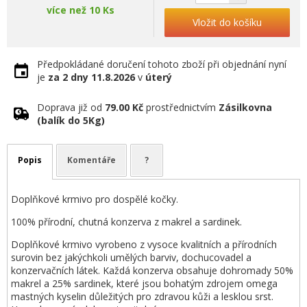
více než 10 Ks
Vložit do košíku
Předpokládané doručení tohoto zboží při objednání nyní
je
za 2 dny
11.8.2026
v
úterý
Doprava již od
79.00 Kč
prostřednictvím
Zásilkovna
(balík do 5Kg)
Popis
Komentáře
?
Doplňkové krmivo pro dospělé kočky.
100% přírodní, chutná konzerva z makrel a sardinek.
Doplňkové krmivo vyrobeno z vysoce kvalitních a přírodních
surovin bez jakýchkoli umělých barviv, dochucovadel a
konzervačních látek. Každá konzerva obsahuje dohromady 50%
makrel a 25% sardinek, které jsou bohatým zdrojem omega
mastných kyselin důležitých pro zdravou kůži a lesklou srst.