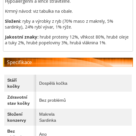
Hypoalergenní a lehce stravitelné.
Krmný návod: viz tabulka na obale.
Složeni:
ryby a výrobky z ryb (70% maso z makrely, 5%
sardinky), 24% rybí vývar, 1% rýže.
Jakostní znaky:
hrubé proteiny 12%, vlhkost 80%, hrubé oleje
a tuky 2%, hrubé popeloviny 3%, hrubá vláknina 1%.
Specifikace
Stáří
Dospělá kočka
kočky
Zdravotní
Bez problémů
stav kočky
Složení
Makrela
konzervy
Sardinka
Bez
Ano