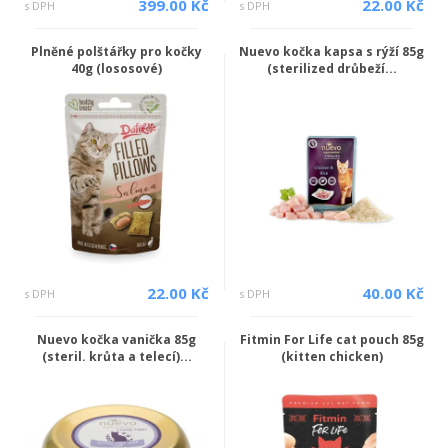
399.00 Kč
22.00 Kč
s DPH
s DPH
Plněné polštářky pro kočky
Nuevo kočka kapsa s rýží 85g
40g (lososové)
(sterilized drůbeží...
22.00 Kč
40.00 Kč
s DPH
s DPH
Nuevo kočka vanička 85g
Fitmin For Life cat pouch 85g
(steril. krůta a telecí)...
(kitten chicken)