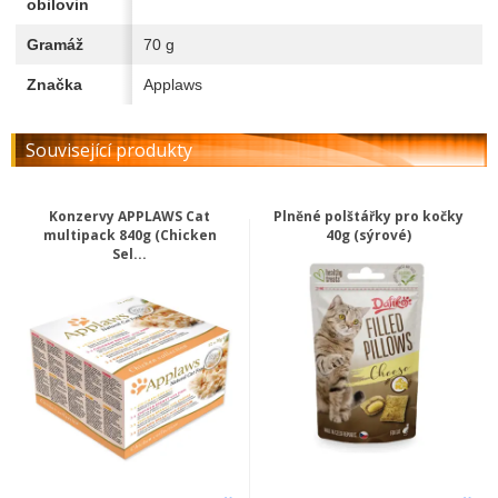
obilovin
Gramáž
70 g
Značka
Applaws
Související produkty
Konzervy APPLAWS Cat
Plněné polštářky pro kočky
multipack 840g (Chicken
40g (sýrové)
Sel...