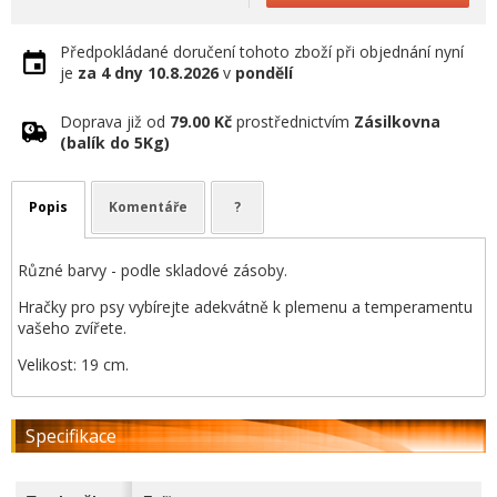
Předpokládané doručení tohoto zboží při objednání nyní
je
za 4 dny
10.8.2026
v
pondělí
Doprava již od
79.00 Kč
prostřednictvím
Zásilkovna
(balík do 5Kg)
Popis
Komentáře
?
Různé barvy - podle skladové zásoby.
Hračky pro psy vybírejte adekvátně k plemenu a temperamentu
vašeho zvířete.
Velikost: 19 cm.
Specifikace