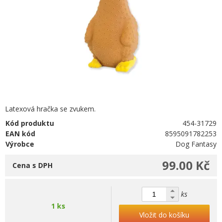
Latexová hračka se zvukem.
Kód produktu
454-31729
EAN kód
8595091782253
Výrobce
Dog Fantasy
99.00 Kč
Cena s DPH
ks
1 ks
Vložit do košíku