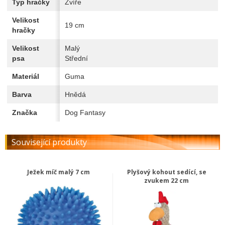
Typ hračky
Zvíře
Velikost
19 cm
hračky
Velikost
Malý
psa
Střední
Materiál
Guma
Barva
Hnědá
Značka
Dog Fantasy
Související produkty
Ježek míč malý 7 cm
Plyšový kohout sedící, se
zvukem 22 cm