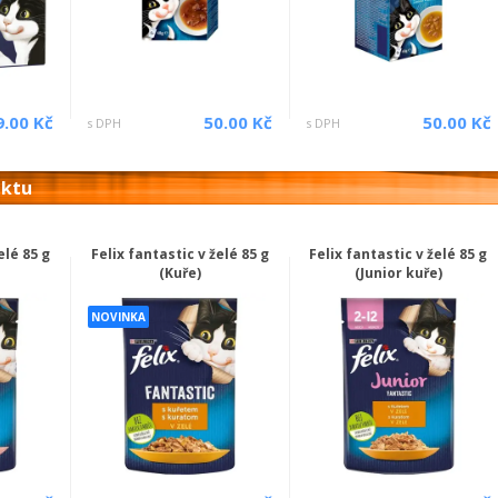
9.00 Kč
50.00 Kč
50.00 Kč
s DPH
s DPH
uktu
elé 85 g
Felix fantastic v želé 85 g
Felix fantastic v želé 85 g
(Kuře)
(Junior kuře)
NOVINKA