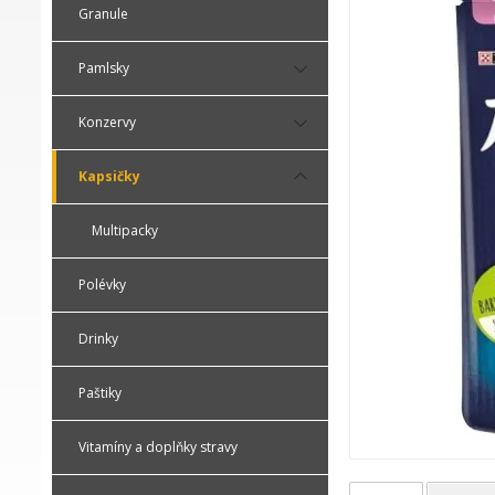
Granule
Pamlsky
Konzervy
Kapsičky
Multipacky
Polévky
Drinky
Paštiky
Vitamíny a doplňky stravy