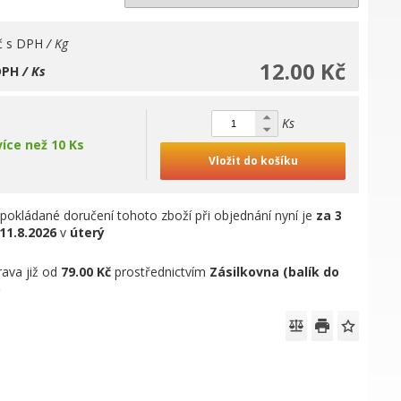
č
s DPH
/ Kg
12.00 Kč
DPH
/ Ks
Ks
více než 10 Ks
Vložit do košíku
pokládané doručení tohoto zboží při objednání nyní je
za 3
11.8.2026
v
úterý
ava již od
79.00 Kč
prostřednictvím
Zásilkovna (balík do
)