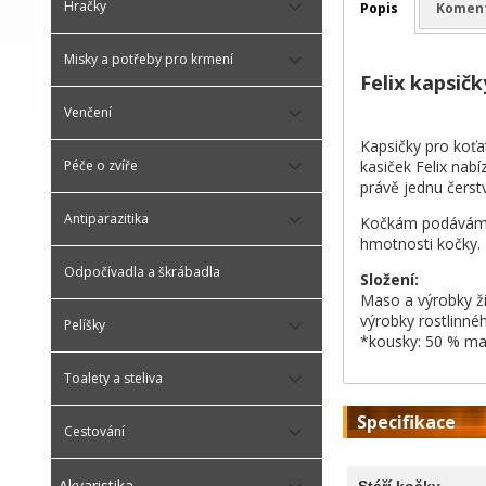
Hračky
Popis
Komen
Misky a potřeby pro krmení
Felix kapsič
Venčení
Kapsičky pro koťa
kasiček Felix nab
Péče o zvíře
právě jednu čerst
Antiparazitika
Kočkám podáváme k
hmotnosti kočky. 
Odpočívadla a škrábadla
Složení:
Maso a výrobky ži
výrobky rostlinné
Pelíšky
*kousky: 50 % ma
Toalety a steliva
Specifikace
Cestování
Akvaristika
Stáří kočky