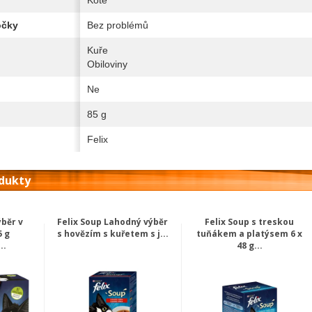
očky
Bez problémů
Kuře
Obiloviny
Ne
85 g
Felix
odukty
ýběr v
Felix Soup Lahodný výběr
Felix Soup s treskou
5 g
s hovězím s kuřetem s j...
tuňákem a platýsem 6 x
..
48 g...