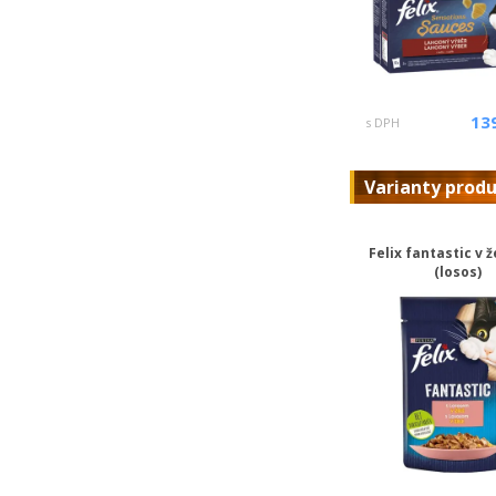
13
s DPH
Varianty prod
Felix fantastic v ž
(losos)