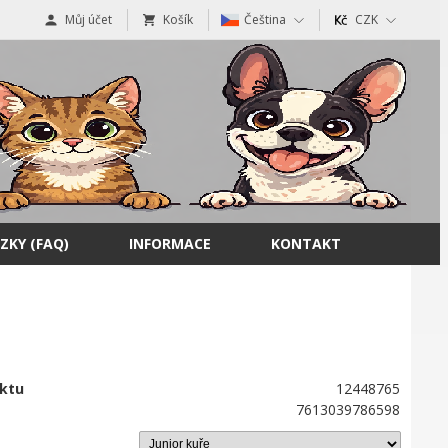
Můj účet
Košík
Čeština
CZK
ZKY (FAQ)
INFORMACE
KONTAKT
ktu
12448765
7613039786598