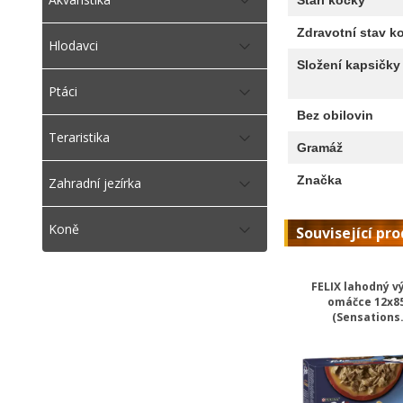
Zdravotní stav k
Hlodavci
Složení kapsičky
Ptáci
Bez obilovin
Teraristika
Gramáž
Značka
Zahradní jezírka
Koně
Související pr
FELIX lahodný v
omáčce 12x8
(Sensations.