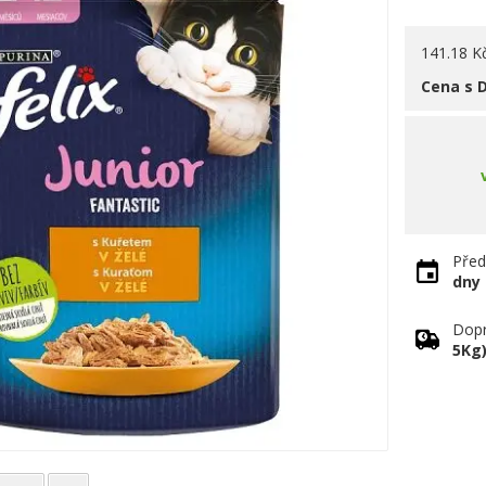
141.18 K
Cena s 
Před
dny
Dopr
5Kg