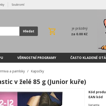
nky
Soukromí
je prázdný
Hledat
za 0.00 Kč
PU
VĚRNOSTNÍ PROGRAMY
ČASTO KLADENÉ OTÁ
rmiva a pamlsky
/
Kapsičky
astic v želé 85 g (Junior kuře)
Kód produ
EAN kód
Varianta