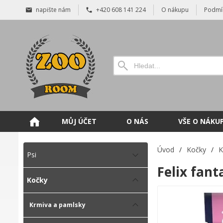
napište nám
+420 608 141 224
O nákupu
Podmí
MŮJ ÚČET
O NÁS
VŠE O NÁKU
Úvod
/
Kočky
/
K
Psi
Felix fant
Kočky
Krmiva a pamlsky