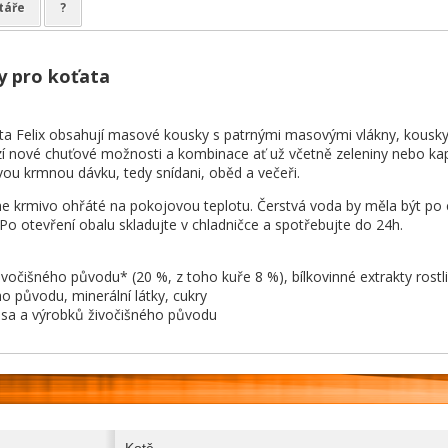
táře
?
ky pro koťata
ta Felix obsahují masové kousky s patrnými masovými vlákny, kousk
ízí nové chuťové možnosti a kombinace ať už včetně zeleniny nebo kap
vou krmnou dávku, tedy snídani, oběd a večeři.
rmivo ohřáté na pokojovou teplotu. Čerstvá voda by měla být po cel
Po otevření obalu skladujte v chladničce a spotřebujte do 24h.
vočišného původu* (20 %, z toho kuře 8 %), bílkovinné extrakty rostli
ho původu, minerální látky, cukry
sa a výrobků živočišného původu
Kotě